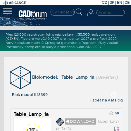
CZ
|
SK
|
EN
|
DE
Přes 123.000 registrovaných u nás, celkem
1.130.000
registrovaných
(CZ+EN)
. Tipy pro
AutoCAD 2027
, pro
Inventor 2027
a pro
Revit 2027
.
Nový
Kalkulátor nosníků
,
Spirograf generátor
a
Regresní křivky
v sekci
Převodníky
.
Kompletní
příkazy
a
proměnné AutoCADu 2027
.
Blok-model: Table_Lamp_1a
(Osvětlení)
Blok-model #13399
« zpět na Katalog
Table_Lamp_1a
◄ DOWNLOAD
Table_Lam
p_1a.rfa