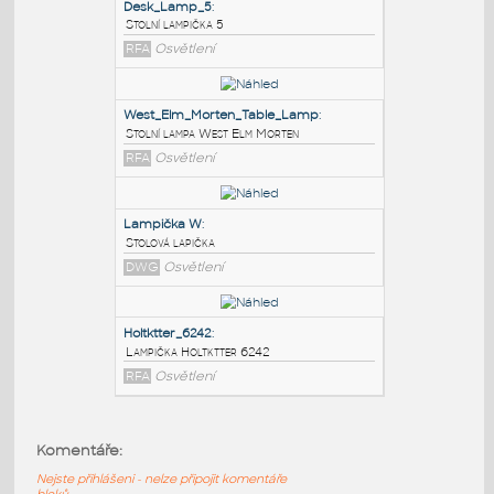
PODOBNÉ BLOKY
:
Desk_Lamp_5
:
Stolní lampička 5
RFA
Osvětlení
West_Elm_Morten_Table_Lamp
:
Stolní lampa West Elm Morten
RFA
Osvětlení
Lampička W
:
Komentáře:
Stolová lapička
Nejste přihlášeni - nelze připojit komentáře
DWG
Osvětlení
bloků