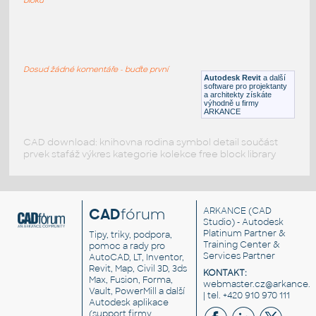
Holtktter_6242
:
Lampička Holtktter 6242
Dosud žádné komentáře - buďte první
RFA
Osvětlení
Autodesk Revit
a další
software pro projektanty
a architekty získáte
výhodně u firmy
ARKANCE
CAD download: knihovna rodina symbol detail součást
prvek stafáž výkres kategorie kolekce free block library
CAD
fórum
ARKANCE
(CAD
Studio) - Autodesk
Platinum Partner &
Tipy, triky, podpora,
Training Center &
pomoc a rady pro
Services Partner
AutoCAD, LT, Inventor,
Revit, Map, Civil 3D, 3ds
KONTAKT:
Max, Fusion, Forma,
webmaster.cz@arkance.w
Vault, PowerMill a další
| tel. +420 910 970 111
Autodesk aplikace
(support firmy