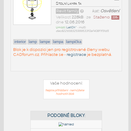
Stolní lampa 1a
Revit family
kat:
Osvětlení
Velikost
228kB
• ze
Staženo:
205
x
dne
12.06.2016
Umístil:
LatCh^
•
md5:
dec822938325999533f0af408f1f51d5
interior
lamp
lampe
lampa
lampička
Blok je k dispozici jen pro registrované členy webu
CADforum.cz. Přihlaste se -
registrace
je bezplatná.
Vaše hodnocení:
Nejste přihlášeni - nemůžete
hodnotit blok