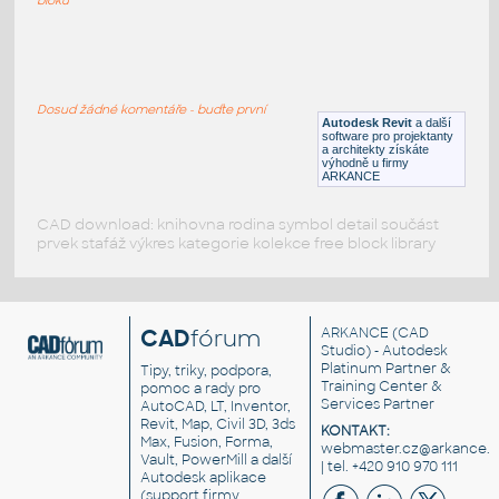
Horse Statue
:
Socha koně
Dosud žádné komentáře - buďte první
DWG
Zvířata
Autodesk Revit
a další
software pro projektanty
a architekty získáte
výhodně u firmy
ARKANCE
CAD download: knihovna rodina symbol detail součást
prvek stafáž výkres kategorie kolekce free block library
CAD
fórum
ARKANCE
(CAD
Studio) - Autodesk
Platinum Partner &
Tipy, triky, podpora,
Training Center &
pomoc a rady pro
Services Partner
AutoCAD, LT, Inventor,
Revit, Map, Civil 3D, 3ds
KONTAKT:
Max, Fusion, Forma,
webmaster.cz@arkance.w
Vault, PowerMill a další
| tel. +420 910 970 111
Autodesk aplikace
(support firmy