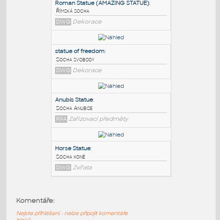
PODOBNÉ BLOKY
:
Roman Statue (AMAZING STATUE)
:
Římská socha
DWG
Dekorace
statue of freedom
:
Socha svobody
DWG
Dekorace
Anubis Statue
:
Komentáře:
Socha Anubise
Nejste přihlášeni - nelze připojit komentáře
RFA
Zařizovací předměty
bloků