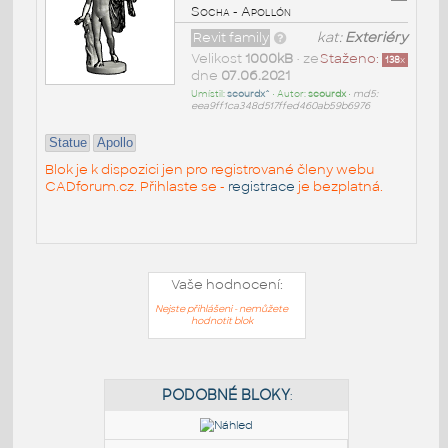
Socha - Apollón
Revit family
kat:
Exteriéry
Velikost
1000kB
• ze
Staženo:
138
x
dne
07.06.2021
Umístil:
scourdx^
• Autor:
scourdx
•
md5:
eea9ff1ca348d517ffed460ab59b6976
Statue
Apollo
Blok je k dispozici jen pro registrované členy webu
CADforum.cz. Přihlaste se -
registrace
je bezplatná.
Vaše hodnocení:
Nejste přihlášeni - nemůžete
hodnotit blok