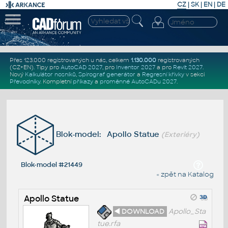
CZ
|
SK
|
EN
|
DE
Přes 123.000 registrovaných u nás, celkem
1.130.000
registrovaných
(CZ+EN)
. Tipy pro
AutoCAD 2027
, pro
Inventor 2027
a pro
Revit 2027
.
Nový
Kalkulátor nosníků
,
Spirograf generátor
a
Regresní křivky
v sekci
Převodníky
.
Kompletní
příkazy
a
proměnné AutoCADu 2027
.
Blok-model: Apollo Statue
(Exteriéry)
Blok-model #21449
« zpět na Katalog
Apollo Statue
◄ DOWNLOAD
Apollo_Sta
tue.rfa