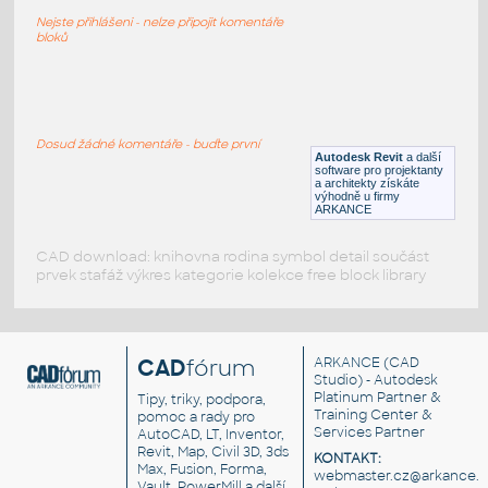
Kuchyně - spotřebiče - varná deska
Nejste přihlášeni - nelze připojit komentáře
RFA
Kuchyňské spotřebiče
bloků
Electrolux - varná deska EHS7043K
:
Plynová varná deska - EHS7405K
Dosud žádné komentáře - buďte první
Autodesk Revit
a další
DWG
Kuchyňské spotřebiče
software pro projektanty
a architekty získáte
výhodně u firmy
ARKANCE
CAD download: knihovna rodina symbol detail součást
prvek stafáž výkres kategorie kolekce free block library
CAD
fórum
ARKANCE
(CAD
Studio) - Autodesk
Platinum Partner &
Tipy, triky, podpora,
Training Center &
pomoc a rady pro
Services Partner
AutoCAD, LT, Inventor,
Revit, Map, Civil 3D, 3ds
KONTAKT:
Max, Fusion, Forma,
webmaster.cz@arkance.w
Vault, PowerMill a další