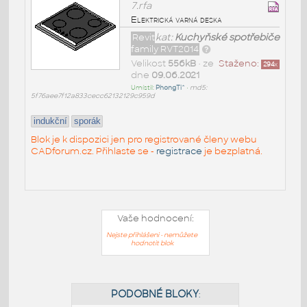
7.rfa
Elektrická varná deska
Revit
kat:
Kuchyňské spotřebiče
family RVT2014
Velikost
556kB
• ze
Staženo:
294
x
dne
09.06.2021
Umístil:
PhongTi^
•
md5:
5f76aee7f12a833cecc62132129c959d
indukční
sporák
Blok je k dispozici jen pro registrované členy webu
CADforum.cz. Přihlaste se -
registrace
je bezplatná.
Vaše hodnocení:
Nejste přihlášeni - nemůžete
hodnotit blok