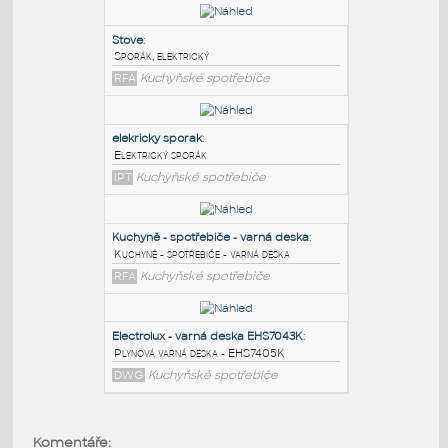
PODOBNÉ BLOKY
:
Stove
:
Sporák, elektrický
RFA
Kuchyňské spotřebiče
elekricky sporak
:
Elektrický sporák
IPT
Kuchyňské spotřebiče
Kuchyně - spotřebiče - varná deska
:
Komentáře: