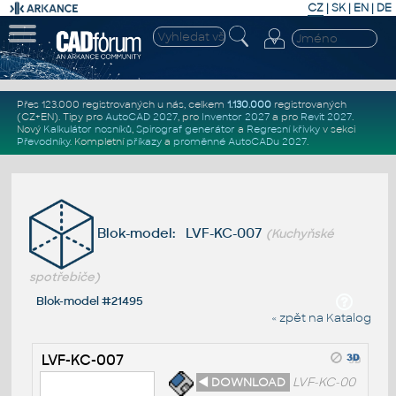
CZ
|
SK
|
EN
|
DE
Přes 123.000 registrovaných u nás, celkem
1.130.000
registrovaných
(CZ+EN)
. Tipy pro
AutoCAD 2027
, pro
Inventor 2027
a pro
Revit 2027
.
Nový
Kalkulátor nosníků
,
Spirograf generátor
a
Regresní křivky
v sekci
Převodníky
.
Kompletní
příkazy
a
proměnné AutoCADu 2027
.
Blok-model: LVF-KC-007
(Kuchyňské
spotřebiče)
Blok-model #21495
« zpět na Katalog
LVF-KC-007
◄ DOWNLOAD
LVF-KC-00