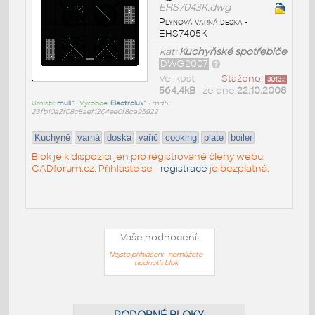
EHS7043K.dwg
Plynová varná deska -
EHS7405K
kat:
Kuchyňské spotřebiče
DWG2007
Velikost
Staženo:
3013
x
564,4kB
• ze dne
22.10.2008
Umístil:
mull^
• Výrobce:
Electrolux^
•
md5:
23fb10a2f08c8aef1204ee0f8ca95922
Kuchyně
varná
doska
vařič
cooking
plate
boiler
Blok je k dispozici jen pro registrované členy webu
CADforum.cz. Přihlaste se -
registrace
je bezplatná.
Vaše hodnocení:
Nejste přihlášeni - nemůžete
hodnotit blok