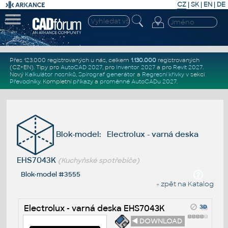
CZ
|
SK
|
EN
|
DE
Přes 123.000 registrovaných u nás, celkem
1.130.000
registrovaných
(CZ+EN)
. Tipy pro
AutoCAD 2027
, pro
Inventor 2027
a pro
Revit 2027
.
Nový
Kalkulátor nosníků
,
Spirograf generátor
a
Regresní křivky
v sekci
Převodníky
.
Kompletní
příkazy
a
proměnné AutoCADu 2027
.
Blok-model: Electrolux - varná deska
EHS7043K
(Kuchyňské spotřebiče)
Blok-model #3555
« zpět na Katalog
Electrolux - varná deska EHS7043K
◄ DOWNLOAD