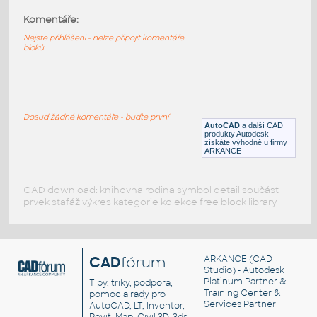
SIEMENS ceramic cooktop touch
:
Komentáře:
Keramická skleněná varná deska s
dotykovými poli
Nejste přihlášeni - nelze připojit komentáře
bloků
DWG
Kuchyňské spotřebiče
Stove
:
Sporák, elektrický
Dosud žádné komentáře - buďte první
AutoCAD
a další CAD
RFA
Kuchyňské spotřebiče
produkty Autodesk
získáte výhodně u firmy
ARKANCE
CAD download: knihovna rodina symbol detail součást
prvek stafáž výkres kategorie kolekce free block library
CAD
fórum
ARKANCE
(CAD
Studio) - Autodesk
Platinum Partner &
Tipy, triky, podpora,
Training Center &
pomoc a rady pro
Services Partner
AutoCAD, LT, Inventor,