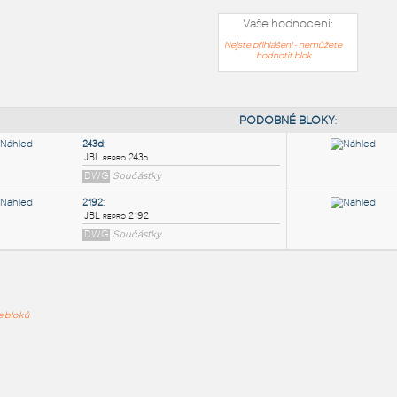
Vaše hodnocení:
Nejste přihlášeni - nemůžete
hodnotit blok
PODOB
243d
:
ře bloků
JBL repro 243d
DWG
Součástky
2192
:
JBL repro 2192