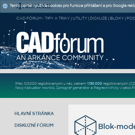
Tento portál využívá cookies pro funkce přihlášení a pro Google rek
CAD FÓRUM - TIPY A TRIKY | UTILITY | DISKUZE | BLOKY |
Přes 123.000 registrovaných u nás, celkem
1.130.000
registrovaných (C
Nový
Kalkulátor nosníků
,
Spirograf generátor
a
Regresní křivky
v sekci
P
HLAVNÍ STRÁNKA
Blok-mode
DISKUZNÍ FÓRUM