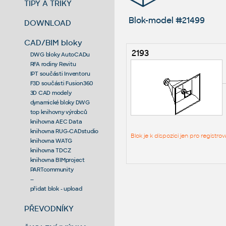
TIPY A TRIKY
Blok-model #21499
DOWNLOAD
CAD/BIM bloky
2193
DWG bloky AutoCADu
RFA rodiny Revitu
IPT součásti Inventoru
F3D součásti Fusion360
3D CAD modely
dynamické bloky DWG
top knihovny výrobců
knihovna AEC Data
knihovna RUG-CADstudio
Blok je k dispozici jen pro regist
knihovna WATG
knihovna TDCZ
knihovna BIMproject
PARTcommunity
--
přidat blok - upload
PŘEVODNÍKY