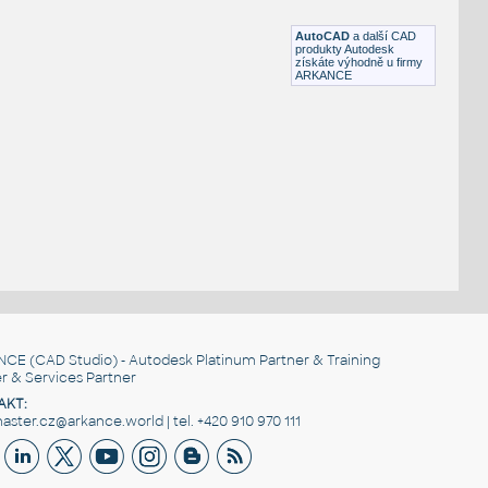
DWG
Součástky
AutoCAD
a další CAD
produkty Autodesk
získáte výhodně u firmy
ARKANCE
NCE
(CAD Studio) - Autodesk Platinum Partner & Training
r & Services Partner
AKT:
ster.cz@arkance.world | tel. +420 910 970 111