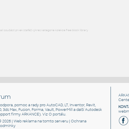
DWG
Součástky
l součást prvek stafáž výkres kategorie kolekce free block library
rum
ARKA
Cente
, podpora, pomoc a rady pro AutoCAD, LT, Inventor, Revit,
KONT
3D, 3ds Max, Fusion, Forma, Vault, PowerMill a další Autodesk
webma
support firmy ARKANCE). Viz
O portálu
.
© 2026 |
Web reklama
na tomto serveru |
Ochrana
podmínky