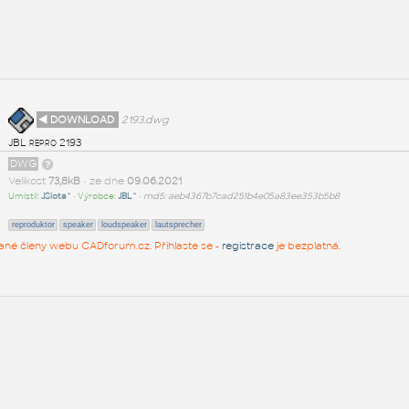
◄ DOWNLOAD
2193.dwg
JBL repro 2193
DWG
Velikost
73,8kB
• ze dne
09.06.2021
Umístil:
JSlota^
• Výrobce:
JBL^
•
md5: aeb4367b7cad251b4e05a83ee353b5b8
reproduktor
speaker
loudspeaker
lautsprecher
rované členy webu CADforum.cz. Přihlaste se -
registrace
je bezplatná.