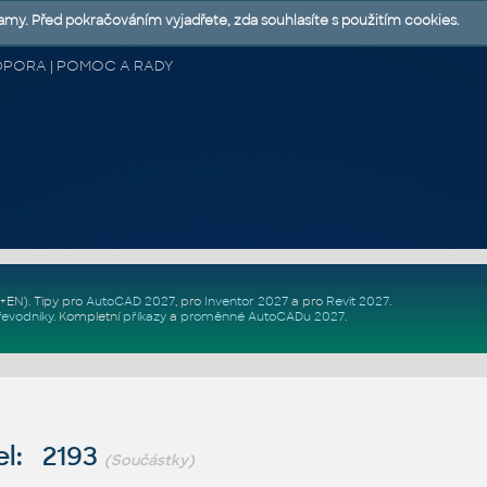
lamy. Před pokračováním vyjadřete, zda souhlasíte s použitím cookies.
 PODPORA | POMOC A RADY
Z+EN)
. Tipy pro
AutoCAD 2027
, pro
Inventor 2027
a pro
Revit 2027
.
řevodníky
.
Kompletní
příkazy
a
proměnné AutoCADu 2027
.
l: 2193
(Součástky)