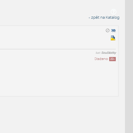
« zpět na Katalog
kat:
Součástky
Staženo:
20
x