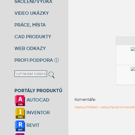
ŠKOLENÍ/VÝUKA
VIDEO UKÁZKY
PRÁCE, MÍSTA
CAD PRODUKTY
WEB ODKAZY
PROFI PODPORA
ⓘ
PORTÁLY PRODUKTŮ
AUTOCAD
Komentáře:
Nejste přihlášeni - nelze připojit komentá
INVENTOR
REVIT