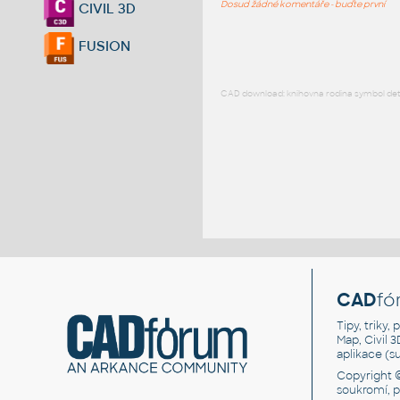
Dosud žádné komentáře - buďte první
CIVIL 3D
FUSION
CAD download: knihovna rodina symbol detai
CAD
fó
Tipy, triky
Map, Civil 
aplikace (
Copyright 
soukromí, 