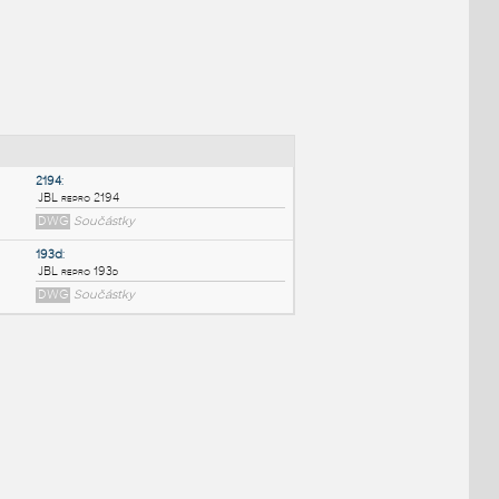
NÉ BLOKY
:
2194
:
JBL repro 2194
DWG
Součástky
193d
:
JBL repro 193d