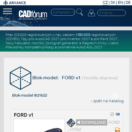
CZ
|
SK
|
EN
|
DE
Přes 123.000 registrovaných u nás, celkem
1.130.000
registrovaných
(CZ+EN)
. Tipy pro
AutoCAD 2027
, pro
Inventor 2027
a pro
Revit 2027
.
Nový
Kalkulátor nosníků
,
Spirograf generátor
a
Regresní křivky
v sekci
Převodníky
.
Kompletní
příkazy
a
proměnné AutoCADu 2027
.
Blok-model: FORD v1
(Vozidla, doprava)
Blok-model #21622
« zpět na Katalog
FORD v1
◄ DOWNLOAD
FORD
_v1.f3d