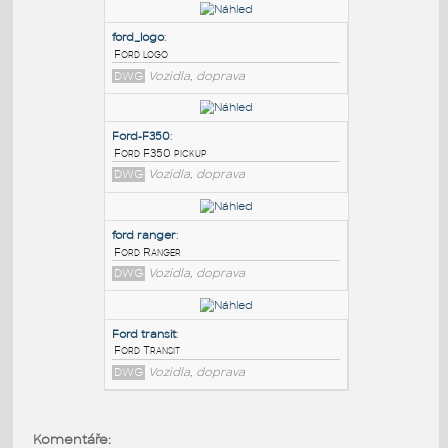
PODOBNÉ BLOKY
:
ford_logo
:
Ford logo
DWG
Vozidla, doprava
Ford-F350
:
Ford F350 pickup
DWG
Vozidla, doprava
ford ranger
:
Komentáře: