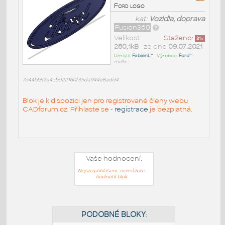
Ford logo
kat:
Vozidla, doprava
Fusion360
Velikost
Staženo:
31
x
280,1kB
• ze dne
09.07.2021
Umístil:
FabienL^
• Výrobce:
Ford^
•
md5:
7e44bb52a4cbd22160f35da944e8add4
Blok je k dispozici jen pro registrované členy webu
CADforum.cz. Přihlaste se -
registrace
je bezplatná.
Vaše hodnocení:
Nejste přihlášeni - nemůžete
hodnotit blok