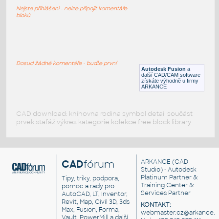
Ford Ranger
Nejste přihlášeni - nelze připojit komentáře
DWG
Vozidla, doprava
bloků
Ford transit
:
Ford Transit
Dosud žádné komentáře - buďte první
Autodesk Fusion
a
DWG
Vozidla, doprava
další CAD/CAM software
získáte výhodně u firmy
ARKANCE
CAD download: knihovna rodina symbol detail součást
prvek stafáž výkres kategorie kolekce free block library
CAD
fórum
ARKANCE
(CAD
Studio) - Autodesk
Platinum Partner &
Tipy, triky, podpora,
Training Center &
pomoc a rady pro
Services Partner
AutoCAD, LT, Inventor,
Revit, Map, Civil 3D, 3ds
KONTAKT:
Max, Fusion, Forma,
webmaster.cz@arkance.w
Vault, PowerMill a další