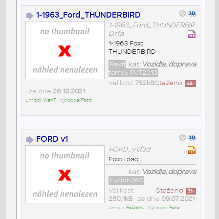
1-1963_Ford_THUNDERBIRD
1-1963_Ford_THUNDERBIR
D.rfa
1-1963 Ford
THUNDERBIRD
Revit
kat:
Vozidla, doprava
family RVT2010
Velikost
752kB
Staženo:
48
x
• ze dne
26.10.2021
Umístil:
VienT
• Výrobce:
Ford
FORD v1
FORD_v1.f3d
Ford logo
kat:
Vozidla, doprava
Fusion360
Velikost
Staženo:
31
x
280,1kB
• ze dne
09.07.2021
Umístil:
FabienL
• Výrobce:
Ford