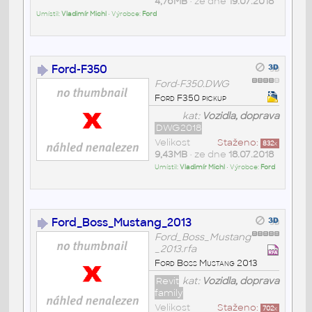
4,76MB
• ze dne
19.07.2018
Umístil:
Vladimír Michl
• Výrobce:
Ford
Ford-F350
Ford-F350.DWG
Ford F350 pickup
kat:
Vozidla, doprava
DWG2018
Velikost
Staženo:
832
x
9,43MB
• ze dne
18.07.2018
Umístil:
Vladimír Michl
• Výrobce:
Ford
Ford_Boss_Mustang_2013
Ford_Boss_Mustang
_2013.rfa
Ford Boss Mustang 2013
Revit
kat:
Vozidla, doprava
family
Velikost
Staženo:
702
x