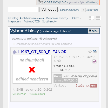
Vložit nový blok
(musíte být
přihlášeni
)
Podrobné hledání
Nápověda
Katalog
:
Architektura
•
Dopravní stavby
•
Elektro
•
/obecné
Mapování
•
Potrubí, TZB
•
Strojírenství
Vybrané bloky
:
blok
(zvolte kategorii vlevo)
Nalezeno celkem
43
záznamů
hromadné stahování není pro váš účet dostupné
1-1967_GT_500_ELEANOR
1-1967_GT_500_ELEANO
R.rfa
1-1967 GT 500
ELEANOR
Revit
kat:
Vozidla, doprava
family RVT2010
Velikost
Staženo:
156
x
4,12MB
• ze dne
26.10.2021
Umístil:
VienT
• Výrobce:
Ford