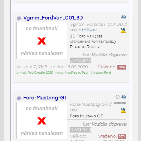
Vgmm_FordVan_001_3D
Vgmm_FordVan_001_3D.d
wg
+
příloha
3D Ford Van (see
attachment for textures)
Ready to Render !
kat:
Vozidla, doprava
DWG2013
Velikost
7,17MB
• ze dne
16.03.2020
Staženo:
500
x
Umístil:
PaulCloutier2020
• Autor:
Modified by Paul
• Výrobce:
Ford
Ford-Mustang-GT
Ford-Mustang-GT.d
wg
Ford Mustang GT
kat:
Vozidla, doprava
DWG2018
Velikost
Staženo:
657
x