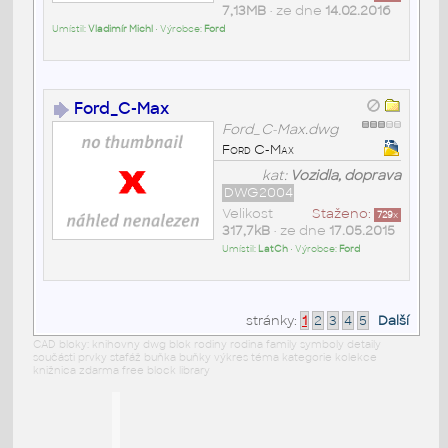
7,13MB
• ze dne
14.02.2016
Umístil:
Vladimír Michl
• Výrobce:
Ford
Ford_C-Max
Ford_C-Max.dwg
Ford C-Max
kat:
Vozidla, doprava
DWG2004
Velikost
Staženo:
729
x
317,7kB
• ze dne
17.05.2015
Umístil:
LatCh
• Výrobce:
Ford
stránky:
1
2
3
4
5
Další
CAD bloky: knihovny dwg blok rodiny rodina family symboly detaily
součásti prvky stafáž buňka buňky výkres téma kategorie kolekce
knižnica zdarma free block library