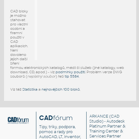
CAD bloky
je možno
stahovat
pro vlastní
osobní a
firemní
použití v
CAD
aplikacích.
Není
dovoleno
jejich další
šíření
formou elektronických katalogů, médií či služeb (jiné katalogy, web
download, CD, apod.) - viz
podmínky použití
. Problém verze DWG
souborů (
neplatný soubor
) řeší
tip 5584
.
Viz též
Statistika
a
nejnovějších 100 bloků
.
CAD
fórum
ARKANCE
(CAD
Studio) - Autodesk
Platinum Partner &
Tipy, triky, podpora,
Training Center &
pomoc a rady pro
Services Partner
AutoCAD, LT, Inventor,