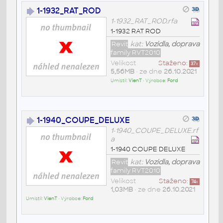
1-1932_RAT_ROD
1-1932_RAT_ROD.rfa
1-1932 RAT ROD
Revit
kat:
Vozidla, doprava
family RVT2010
Velikost
Staženo:
37
x
5,56MB
• ze dne
26.10.2021
Umístil:
VienT
• Výrobce:
Ford
1-1940_COUPE_DELUXE
1-1940_COUPE_DELUXE.rf
a
1-1940 COUPE DELUXE
Revit
kat:
Vozidla, doprava
family RVT2010
Velikost
Staženo:
74
x
1,03MB
• ze dne
26.10.2021
Umístil:
VienT
• Výrobce:
Ford