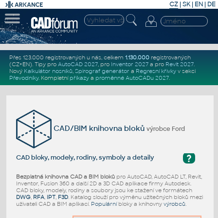
CZ
|
SK
|
EN
|
DE
Přes 123.000 registrovaných u nás, celkem
1.130.000
registrovaných
(CZ+EN)
. Tipy pro
AutoCAD 2027
, pro
Inventor 2027
a pro
Revit 2027
.
Nový
Kalkulátor nosníků
,
Spirograf generátor
a
Regresní křivky
v sekci
Převodníky
.
Kompletní
příkazy
a
proměnné AutoCADu 2027
.
CAD/BIM knihovna bloků
výrobce Ford
?
CAD bloky, modely, rodiny, symboly a detaily
Bezplatná knihovna CAD a BIM bloků
pro AutoCAD, AutoCAD LT, Revit,
Inventor, Fusion 360 a další 2D a 3D CAD aplikace firmy Autodesk.
CAD bloky, modely, rodiny a soubory jsou ke stažení ve formátech
DWG
,
RFA
,
IPT
,
F3D
. Katalog slouží pro výměnu užitečných bloků mezi
uživateli CAD a BIM aplikací.
Populární
bloky a knihovny
výrobců
.