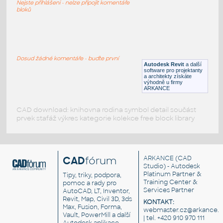
Nejste přihlášeni - nelze připojit komentáře
RFA
Nábytek
bloků
a beach house
:
2D beach house layout - 1000 sq.ft. +/-
Dosud žádné komentáře - buďte první
Autodesk Revit
a další
DWG
Konstrukční detaily
software pro projektanty
a architekty získáte
výhodně u firmy
ARKANCE
CAD download: knihovna rodina symbol detail součást
prvek stafáž výkres kategorie kolekce free block library
CAD
fórum
ARKANCE
(CAD
Studio) - Autodesk
Platinum Partner &
Tipy, triky, podpora,
Training Center &
pomoc a rady pro
Services Partner
AutoCAD, LT, Inventor,
Revit, Map, Civil 3D, 3ds
KONTAKT:
Max, Fusion, Forma,
webmaster.cz@arkance.w
Vault, PowerMill a další
| tel. +420 910 970 111