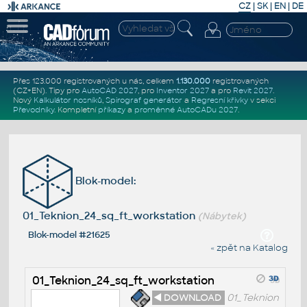
CZ
|
SK
|
EN
|
DE
Přes 123.000 registrovaných u nás, celkem
1.130.000
registrovaných
(CZ+EN)
. Tipy pro
AutoCAD 2027
, pro
Inventor 2027
a pro
Revit 2027
.
Nový
Kalkulátor nosníků
,
Spirograf generátor
a
Regresní křivky
v sekci
Převodníky
.
Kompletní
příkazy
a
proměnné AutoCADu 2027
.
Blok-model:
01_Teknion_24_sq_ft_workstation
(Nábytek)
Blok-model #21625
« zpět na Katalog
01_Teknion_24_sq_ft_workstation
◄ DOWNLOAD
01_Teknion