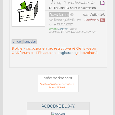
_24_sq_ft_workstation.rfa
01 Teknion 24 sq ft workstation
Revit family
kat:
Nábytek
Velikost
1,05MB
• ze
Staženo:
8
x
dne
13.07.2021
Umístil:
JerzyW^
•
md5:
c04f12a44c7ec8f476cd4e3c82507b2e
office
kancelar
Blok je k dispozici jen pro registrované členy webu
CADforum.cz. Přihlaste se -
registrace
je bezplatná.
Vaše hodnocení:
Nejste přihlášeni - nemůžete
hodnotit blok