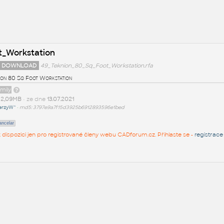
t_Workstation
 DOWNLOAD
49_Teknion_80_Sq_Foot_Workstation.rfa
ion 80 Sq Foot Workstation
amily
t
2,09MB
• ze dne
13.07.2021
erzyW^
•
md5: 3797e9a7f15d3925b6912893596e1bed
ancelar
 k dispozici jen pro registrované členy webu CADforum.cz. Přihlaste se -
registrace