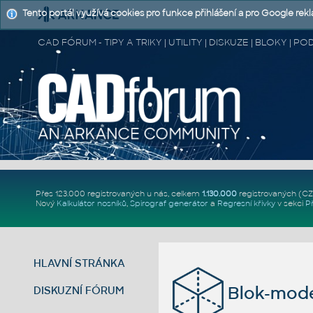
Tento portál využívá cookies pro funkce přihlášení a pro Google rek
CAD FÓRUM - TIPY A TRIKY | UTILITY | DISKUZE | BLOKY |
Přes 123.000 registrovaných u nás, celkem
1.130.000
registrovaných (C
Nový
Kalkulátor nosníků
,
Spirograf generátor
a
Regresní křivky
v sekci
P
HLAVNÍ STRÁNKA
Blok-mode
DISKUZNÍ FÓRUM