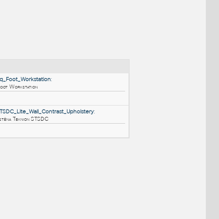
NÉ BLOKY
:
02_Teknion_48_Sq_Foot_Workstation
:
02 Teknion 48 Sq Foot Workstation
RFA
Nábytek
Screen-Teknion-STSDC_Lite_Wall_Contrast_Upholstery
:
Lehká oddělovací zástěna Teknion STSDC