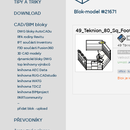
TIPY A TRIKY
Blok-model #21671
DOWNLOAD
CAD/BIM bloky
49_Teknion_80_Sq_Foo
DWG bloky AutoCADu
RFA rodiny Revitu
◄
IPT součásti Inventoru
49 Tekn
F3D součásti Fusion360
Revit f
3D CAD modely
Velikos
dynamické bloky DWG
Umístil:
J
top knihovny výrobců
knihovna AEC Data
office
k
knihovna RUG-CADstudio
Blok je
knihovna WATG
knihovna TDCZ
knihovna BIMproject
PARTcommunity
--
přidat blok - upload
PŘEVODNÍKY