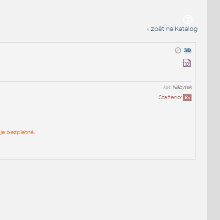
« zpět na Katalog
kat:
Nábytek
Staženo:
8
x
je bezplatná.