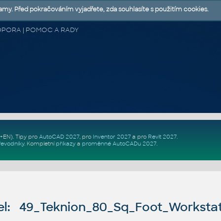
lamy. Před pokračováním vyjadřete, zda souhlasíte s použitím cookies.
 PODPORA | POMOC A RADY
Z+EN)
. Tipy pro
AutoCAD 2027
, pro
Inventor 2027
a pro
Revit 2027
.
řevodníky
.
Kompletní
příkazy
a
proměnné AutoCADu 2027
.
l: 49_Teknion_80_Sq_Foot_Worksta