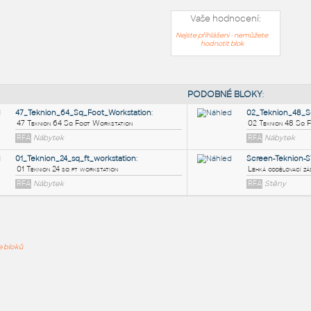
Vaše hodnocení:
Nejste přihlášeni - nemůžete
hodnotit blok
PODOB
47_Teknion_64_Sq_Foot_Workstation
:
ře bloků
47 Teknion 64 Sq Foot Workstation
RFA
Nábytek
01_Teknion_24_sq_ft_workstation
:
01 Teknion 24 sq ft workstation