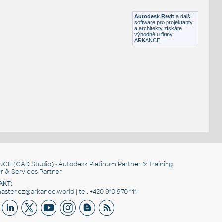
RFA
Stěny
Autodesk Revit
a další
software pro projektanty
a architekty získáte
výhodně u firmy
ARKANCE
NCE
(CAD Studio) - Autodesk Platinum Partner & Training
r & Services Partner
AKT:
ster.cz@arkance.world | tel. +420 910 970 111