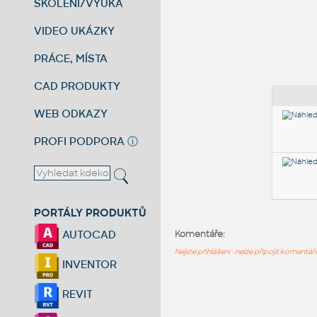
ŠKOLENÍ/VÝUKA
VIDEO UKÁZKY
PRÁCE, MÍSTA
CAD PRODUKTY
WEB ODKAZY
PROFI PODPORA
ⓘ
PORTÁLY PRODUKTŮ
AUTOCAD
Komentáře:
Nejste přihlášeni - nelze připojit komentá
INVENTOR
REVIT