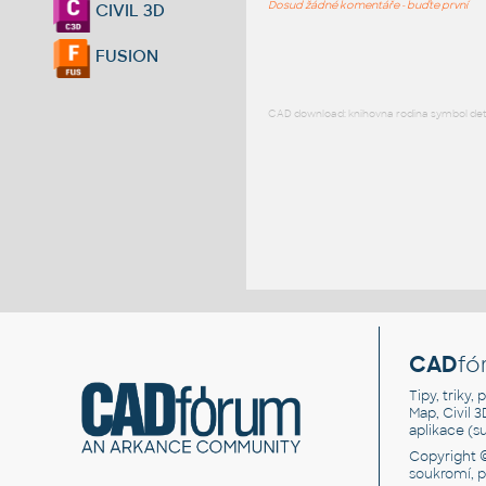
Dosud žádné komentáře - buďte první
CIVIL 3D
FUSION
CAD download: knihovna rodina symbol detai
CAD
fó
Tipy, triky
Map, Civil 
aplikace (
Copyright 
soukromí, 