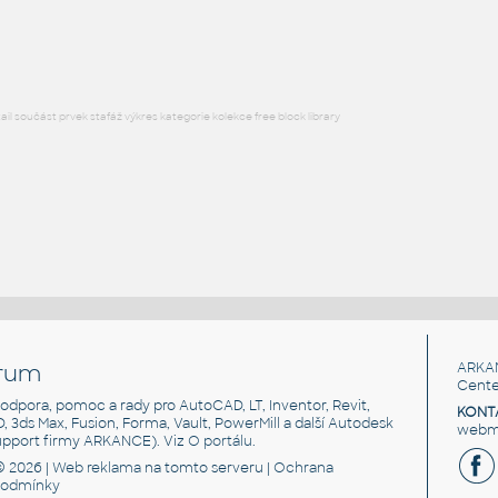
RFA
Nábytek
l součást prvek stafáž výkres kategorie kolekce free block library
rum
ARKA
Cente
, podpora, pomoc a rady pro AutoCAD, LT, Inventor, Revit,
KONT
3D, 3ds Max, Fusion, Forma, Vault, PowerMill a další Autodesk
webma
support firmy ARKANCE). Viz
O portálu
.
© 2026 |
Web reklama
na tomto serveru |
Ochrana
podmínky