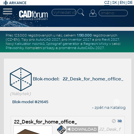
CZ
|
SK
|
EN
|
DE
Přes 123.000 registrovaných u nás, celkem
1.130.000
registrovaných
(CZ+EN)
. Tipy pro
AutoCAD 2027
, pro
Inventor 2027
a pro
Revit 2027
.
Nový
Kalkulátor nosníků
,
Spirograf generátor
a
Regresní křivky
v sekci
Převodníky
.
Kompletní
příkazy
a
proměnné AutoCADu 2027
.
Blok-model: 22_Desk_for_home_office_
(Nábytek)
Blok-model #21645
« zpět na Katalog
22_Desk_for_home_office_
◄ DOWNLOAD
22_Desk_f