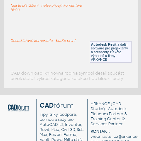
Office Room Desk Model
Nejste přihlášeni - nelze připojit komentáře
DWG
Stropy
bloků
office_furniture_-_desk_pod_4
:
Office Desk Pod - 4 space
Dosud žádné komentáře - buďte první
Autodesk Revit
a další
DWG
Kancelář
software pro projektanty
a architekty získáte
výhodně u firmy
ARKANCE
CAD download: knihovna rodina symbol detail součást
prvek stafáž výkres kategorie kolekce free block library
CAD
fórum
ARKANCE
(CAD
Studio) - Autodesk
Platinum Partner &
Tipy, triky, podpora,
Training Center &
pomoc a rady pro
Services Partner
AutoCAD, LT, Inventor,
Revit, Map, Civil 3D, 3ds
KONTAKT:
Max, Fusion, Forma,
webmaster.cz@arkance.w
Vault, PowerMill a další