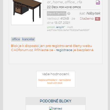
or_home_office_.rfa
22 Desk for home office
Revit family
kat:
Nábytek
Velikost
412kB
• ze
Staženo:
16
x
dne
13.07.2021
Umístil:
JerzyW^
•
md5:
e42f1de1169c0efaf75002effabf852f
office
kancelar
Blok je k dispozici jen pro registrované členy webu
CADforum.cz. Přihlaste se -
registrace
je bezplatná.
Vaše hodnocení:
Nejste přihlášeni - nemůžete
hodnotit blok