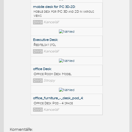
PODOBNÉ BLOKY
:
mobile desk for PC 3D-2D
:
mobile desk for PC 3D and 2D in various
views
DWG
Kancelář
Executive Desk
:
Ředitelský stůl
DWG
Kancelář
office Desk
:
Komentáře: