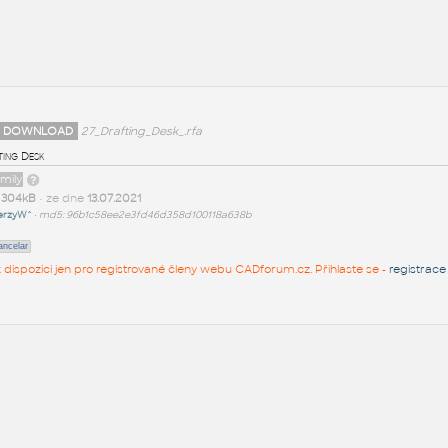
 DOWNLOAD
27_Drafting_Desk_.rfa
ting Desk
amily
t
304kB
• ze dne
13.07.2021
erzyW^
•
md5: 96b1c58ee2e3fd46d358d100118a638b
ancelar
 k dispozici jen pro registrované členy webu CADforum.cz. Přihlaste se -
registrace