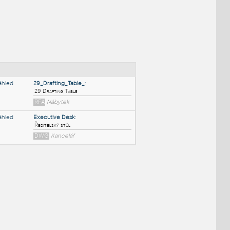
NÉ BLOKY
:
29_Drafting_Table_
:
29 Drafting Table
RFA
Nábytek
Executive Desk
:
Ředitelský stůl