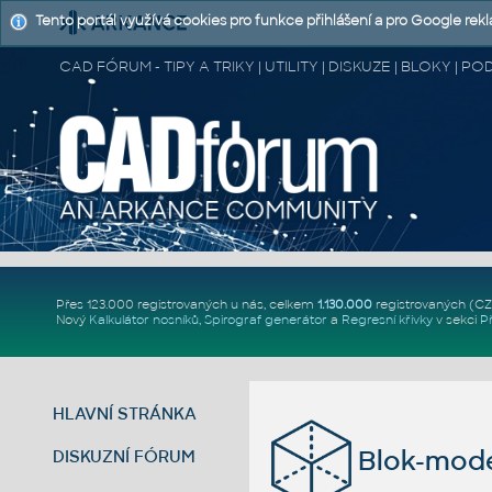
Tento portál využívá cookies pro funkce přihlášení a pro Google rek
CAD FÓRUM - TIPY A TRIKY | UTILITY | DISKUZE | BLOKY |
Přes 123.000 registrovaných u nás, celkem
1.130.000
registrovaných (C
Nový
Kalkulátor nosníků
,
Spirograf generátor
a
Regresní křivky
v sekci
P
HLAVNÍ STRÁNKA
Blok-mode
DISKUZNÍ FÓRUM