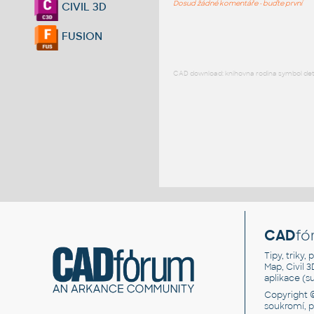
Dosud žádné komentáře - buďte první
CIVIL 3D
FUSION
CAD download: knihovna rodina symbol detai
CAD
fó
Tipy, triky
Map, Civil 
aplikace (
Copyright 
soukromí, 