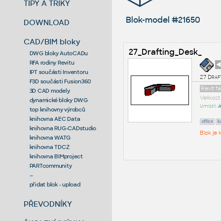
TIPY A TRIKY
Blok-model #21650
DOWNLOAD
CAD/BIM bloky
27_Drafting_Desk_
DWG bloky AutoCADu
RFA rodiny Revitu
◄
IPT součásti Inventoru
27 Draf
F3D součásti Fusion360
Revit f
3D CAD modely
Velikos
dynamické bloky DWG
Umístil:
J
top knihovny výrobců
knihovna AEC Data
office
k
knihovna RUG-CADstudio
Blok je
knihovna WATG
knihovna TDCZ
knihovna BIMproject
PARTcommunity
--
přidat blok - upload
PŘEVODNÍKY