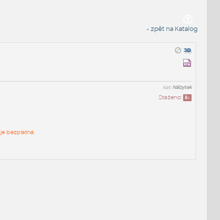
« zpět na Katalog
kat:
Nábytek
Staženo:
8
x
je bezplatná.