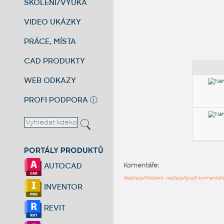
ŠKOLENÍ/VÝUKA
VIDEO UKÁZKY
PRÁCE, MÍSTA
CAD PRODUKTY
WEB ODKAZY
PROFI PODPORA
ⓘ
PORTÁLY PRODUKTŮ
AUTOCAD
Komentáře:
Nejste přihlášeni - nelze připojit komentá
INVENTOR
REVIT