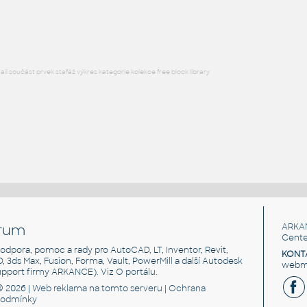
RFA
Nábytek
l součást prvek stafáž výkres kategorie kolekce free block library
rum
ARKA
Cente
, podpora, pomoc a rady pro AutoCAD, LT, Inventor, Revit,
KONT
3D, 3ds Max, Fusion, Forma, Vault, PowerMill a další Autodesk
webma
support firmy ARKANCE). Viz
O portálu
.
© 2026 |
Web reklama
na tomto serveru |
Ochrana
podmínky