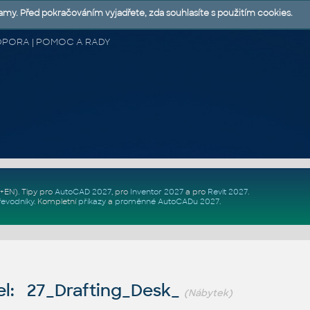
lamy. Před pokračováním vyjadřete, zda souhlasíte s použitím cookies.
 PODPORA | POMOC A RADY
Z+EN)
. Tipy pro
AutoCAD 2027
, pro
Inventor 2027
a pro
Revit 2027
.
řevodníky
.
Kompletní
příkazy
a
proměnné AutoCADu 2027
.
l: 27_Drafting_Desk_
(Nábytek)