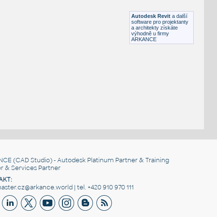
DWG
Kancelář
Autodesk Revit
a další
software pro projektanty
a architekty získáte
výhodně u firmy
ARKANCE
NCE
(CAD Studio) - Autodesk Platinum Partner & Training
r & Services Partner
AKT:
ster.cz@arkance.world | tel. +420 910 970 111