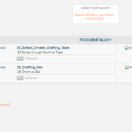
Vaše hodnocení:
Nejste přihlášeni - nemůžete
hodnotit blok
PODOB
33_Edited_Smaller_Drafting_Table
:
ře bloků
33 Edited Smaller Drafting Table
RFA
Nábytek
28_Drafting_Des
:
28 Drafting Des