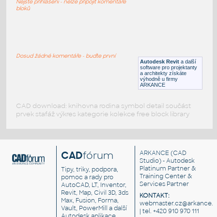
Nejste přihlášeni - nelze připojit komentáře
RFA
Nábytek
bloků
36_Modern_Reception_Desk
:
36 Modern Reception Desk
Dosud žádné komentáře - buďte první
Autodesk Revit
a další
RFA
Nábytek
software pro projektanty
a architekty získáte
výhodně u firmy
ARKANCE
CAD download: knihovna rodina symbol detail součást
prvek stafáž výkres kategorie kolekce free block library
CAD
fórum
ARKANCE
(CAD
Studio) - Autodesk
Platinum Partner &
Tipy, triky, podpora,
Training Center &
pomoc a rady pro
Services Partner
AutoCAD, LT, Inventor,
Revit, Map, Civil 3D, 3ds
KONTAKT:
Max, Fusion, Forma,
webmaster.cz@arkance.w
Vault, PowerMill a další
| tel. +420 910 970 111
Autodesk aplikace