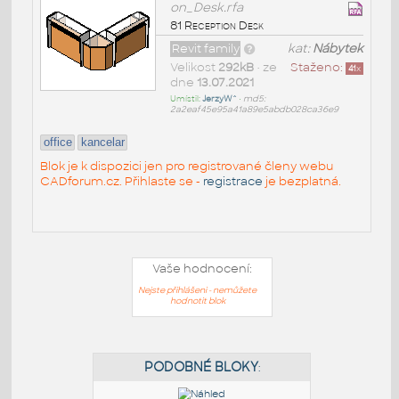
on_Desk.rfa
81 Reception Desk
Revit family
kat:
Nábytek
Velikost
292kB
• ze
Staženo:
41
x
dne
13.07.2021
Umístil:
JerzyW^
•
md5:
2a2eaf45e95a41a89e5abdb028ca36e9
office
kancelar
Blok je k dispozici jen pro registrované členy webu
CADforum.cz. Přihlaste se -
registrace
je bezplatná.
Vaše hodnocení:
Nejste přihlášeni - nemůžete
hodnotit blok