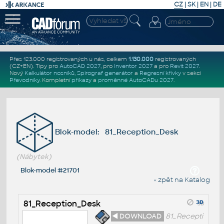
CZ
|
SK
|
EN
|
DE
Přes 123.000 registrovaných u nás, celkem
1.130.000
registrovaných
(CZ+EN)
. Tipy pro
AutoCAD 2027
, pro
Inventor 2027
a pro
Revit 2027
.
Nový
Kalkulátor nosníků
,
Spirograf generátor
a
Regresní křivky
v sekci
Převodníky
.
Kompletní
příkazy
a
proměnné AutoCADu 2027
.
Blok-model: 81_Reception_Desk
(Nábytek)
Blok-model #21701
« zpět na Katalog
81_Reception_Desk
◄ DOWNLOAD
81_Recepti