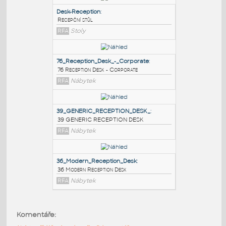
PODOBNÉ BLOKY
:
Desk-Reception
:
Recepční stůl
RFA
Stoly
76_Reception_Desk_-_Corporate
:
76 Reception Desk - Corporate
RFA
Nábytek
39_GENERIC_RECEPTION_DESK_
:
Komentáře:
39 GENERIC RECEPTION DESK