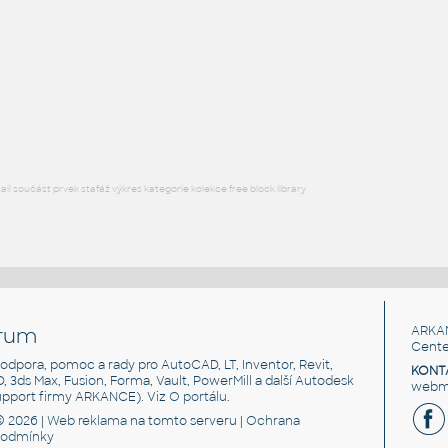
Kolejnice pro montáž pevného disku
IPT
Plechy
plechovy-drziak
:
Plechový držiak
IPT
Plechy
l součást prvek stafáž výkres kategorie kolekce free block library
rum
ARKA
Cente
, podpora, pomoc a rady pro AutoCAD, LT, Inventor, Revit,
KONT
3D, 3ds Max, Fusion, Forma, Vault, PowerMill a další Autodesk
webma
support firmy ARKANCE). Viz
O portálu
.
© 2026 |
Web reklama
na tomto serveru |
Ochrana
podmínky