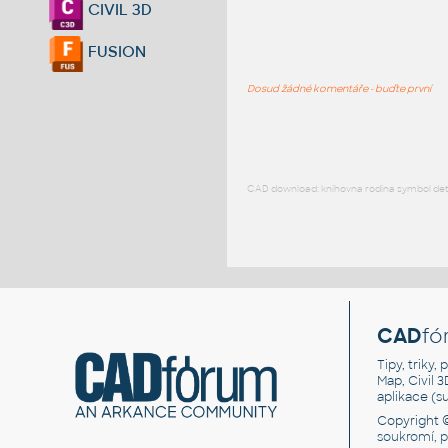
CIVIL 3D
FUSION
Dosud žádné komentáře - buďte první
CAD download: knihovna rodina symbol detai
CAD
fó
Tipy, triky
Map, Civil 
aplikace (
Copyright 
soukromí, 