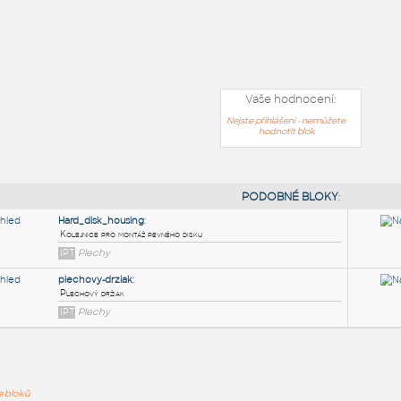
Vaše hodnocení:
Nejste přihlášeni - nemůžete
hodnotit blok
PODOB
ře bloků
Hard_disk_housing
: