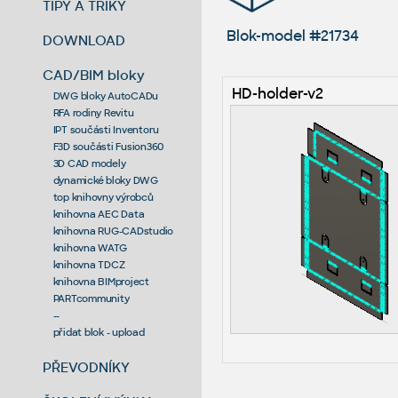
TIPY A TRIKY
Blok-model #21734
DOWNLOAD
CAD/BIM bloky
HD-holder-v2
DWG bloky AutoCADu
RFA rodiny Revitu
IPT součásti Inventoru
F3D součásti Fusion360
3D CAD modely
dynamické bloky DWG
top knihovny výrobců
knihovna AEC Data
knihovna RUG-CADstudio
knihovna WATG
knihovna TDCZ
knihovna BIMproject
PARTcommunity
--
přidat blok - upload
PŘEVODNÍKY