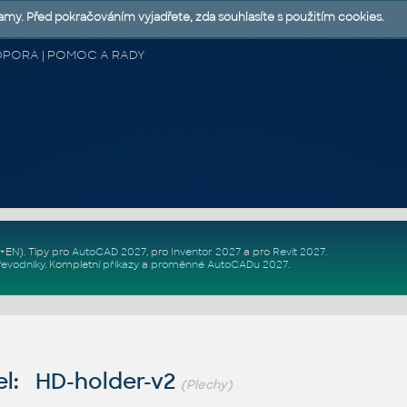
lamy. Před pokračováním vyjadřete, zda souhlasíte s použitím cookies.
 PODPORA | POMOC A RADY
Z+EN)
. Tipy pro
AutoCAD 2027
, pro
Inventor 2027
a pro
Revit 2027
.
řevodníky
.
Kompletní
příkazy
a
proměnné AutoCADu 2027
.
l: HD-holder-v2
(Plechy)