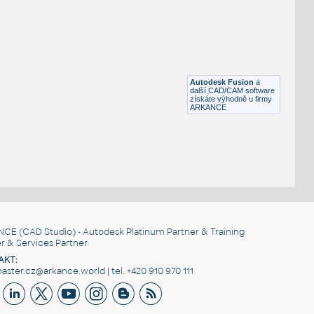
drzak z plechu
IPT
Plechy
HDD
:
Pevný disk, harddisk
Autodesk Fusion
a
IPT
Součástky
další CAD/CAM software
získáte výhodně u firmy
ARKANCE
NCE
(CAD Studio) - Autodesk Platinum Partner & Training
r & Services Partner
AKT:
ster.cz@arkance.world | tel. +420 910 970 111