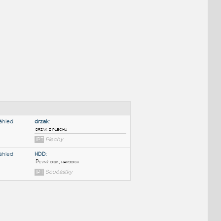
NÉ BLOKY
:
drzak
: