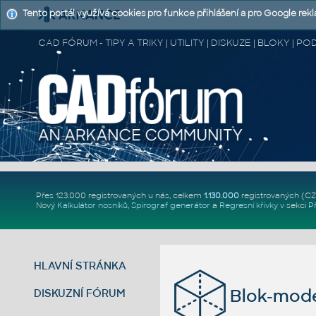
Tento portál využívá cookies pro funkce přihlášení a pro Google rek
CAD FÓRUM - TIPY A TRIKY | UTILITY | DISKUZE | BLOKY |
Přes 123.000 registrovaných u nás, celkem
1.130.000
registrovaných (C
Nový
Kalkulátor nosníků
,
Spirograf generátor
a
Regresní křivky
v sekci
P
HLAVNÍ STRÁNKA
Blok-mode
DISKUZNÍ FÓRUM