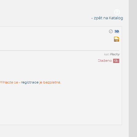
« zpět na Katalog
kat:
Plechy
Staženo:
13
x
řihlaste se -
registrace
je bezplatná.