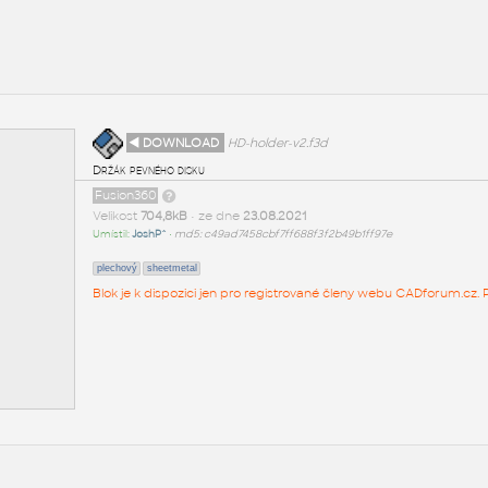
◄ DOWNLOAD
HD-holder-v2.f3d
Držák pevného disku
Fusion360
Velikost
704,8kB
• ze dne
23.08.2021
Umístil:
JoshP^
•
md5: c49ad7458cbf7ff688f3f2b49b1ff97e
plechový
sheetmetal
Blok je k dispozici jen pro registrované členy webu CADforum.cz. P