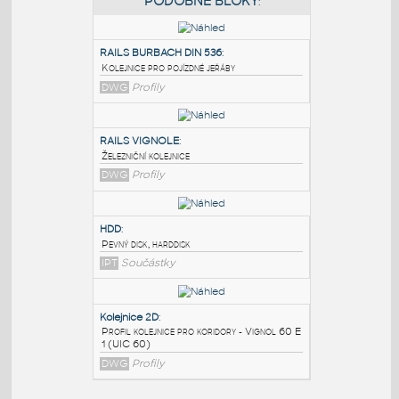
PODOBNÉ BLOKY
:
RAILS BURBACH DIN 536
:
Kolejnice pro pojízdné jeřáby
DWG
Profily
RAILS VIGNOLE
:
Železniční kolejnice
DWG
Profily