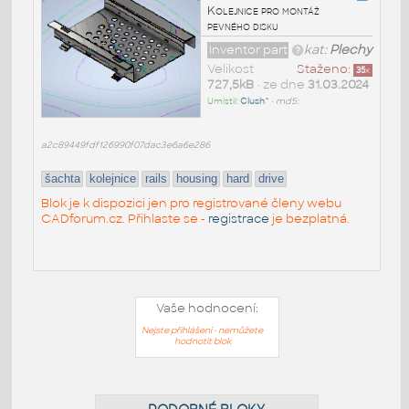
Kolejnice pro montáž
pevného disku
Inventor part
kat:
Plechy
Velikost
Staženo:
35
x
727,5kB
• ze dne
31.03.2024
Umístil:
Clush^
•
md5:
a2c89449fdf126990f07dac3e6a6e286
šachta
kolejnice
rails
housing
hard
drive
Blok je k dispozici jen pro registrované členy webu
CADforum.cz. Přihlaste se -
registrace
je bezplatná.
Vaše hodnocení:
Nejste přihlášeni - nemůžete
hodnotit blok