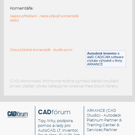
HDD
:
Komentáře:
Pevný disk, harddisk
Nejste přihlášeni - nelze připojit komentáře
IPT
Součástky
bloků
Kolejnice 2D
:
Profil kolejnice pro koridory - Vignol 60 E
1 (UIC 60)
Dosud žádné komentáře - buďte první
Autodesk Inventor
a
DWG
Profily
další CAD/CAM software
získáte výhodně u firmy
ARKANCE
CAD download: knihovna rodina symbol detail součást
prvek stafáž výkres kategorie kolekce free block library
CAD
fórum
ARKANCE
(CAD
Studio) - Autodesk
Platinum Partner &
Tipy, triky, podpora,
Training Center &
pomoc a rady pro
Services Partner
AutoCAD, LT, Inventor,