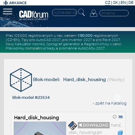
CZ
|
SK
|
EN
|
DE
Přes 123.000 registrovaných u nás, celkem
1.130.000
registrovaných
(CZ+EN)
. Tipy pro
AutoCAD 2027
, pro
Inventor 2027
a pro
Revit 2027
.
Nový
Kalkulátor nosníků
,
Spirograf generátor
a
Regresní křivky
v sekci
Převodníky
.
Kompletní
příkazy
a
proměnné AutoCADu 2027
.
Blok-model: Hard_disk_housing
(Plechy)
Blok-model #23534
« zpět na Katalog
Hard_disk_housing
◄ DOWNLOAD
hard_
disk_housing.ipt