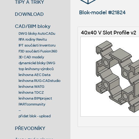
TIPY A TRIKY
Blok-model #21824
DOWNLOAD
CAD/BIM bloky
40x40 V Slot Profile v2
DWG bloky AutoCADu
RFA rodiny Revitu
IPT součásti Inventoru
F3D součásti Fusion360
3D CAD modely
dynamické bloky DWG
top knihovny výrobců
knihovna AEC Data
knihovna RUG-CADstudio
knihovna WATG
knihovna TDCZ
knihovna BIMproject
PARTcommunity
--
přidat blok - upload
PŘEVODNÍKY