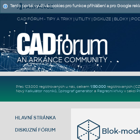
Tento portál využívá cookies pro funkce přihlášení a pro Google rek
CAD FÓRUM - TIPY A TRIKY | UTILITY | DISKUZE | BLOKY |
Přes 123.000 registrovaných u nás, celkem
1.130.000
registrovaných (C
Nový
Kalkulátor nosníků
,
Spirograf generátor
a
Regresní křivky
v sekci
P
HLAVNÍ STRÁNKA
Blok-model
DISKUZNÍ FÓRUM