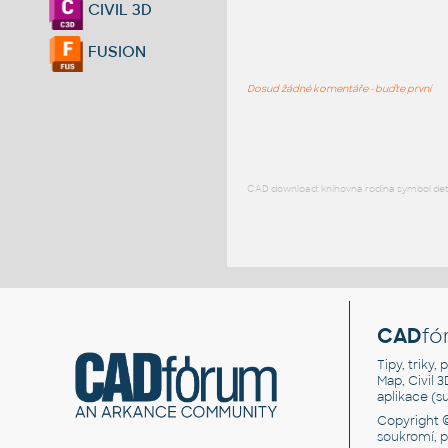
CIVIL 3D
FUSION
Dosud žádné komentáře - buďte první
CAD download: knihovna rodina symbol detai
CAD
fó
Tipy, triky
Map, Civil 
aplikace (
Copyright 
soukromí, 