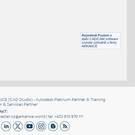
40x40mm hliníkový profil
IPT
Profily
40x40 1S
:
Profile 40x40 1S
Autodesk Fusion
a
IPT
Profily
další CAD/CAM software
získáte výhodně u firmy
ARKANCE
NCE
(CAD Studio) - Autodesk Platinum Partner & Training
r & Services Partner
AKT:
ster.cz@arkance.world | tel. +420 910 970 111