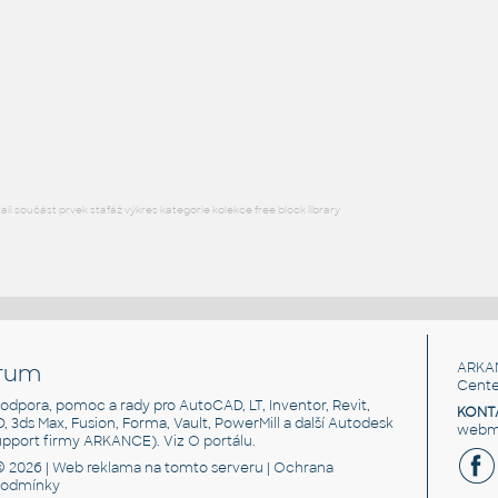
Hliníkový profil 40x40 AP040040KP1G
IPT
Profily
40x40 2S
:
Profile 40x40 2S
IPT
Profily
l součást prvek stafáž výkres kategorie kolekce free block library
rum
ARKA
Cente
, podpora, pomoc a rady pro AutoCAD, LT, Inventor, Revit,
KONT
3D, 3ds Max, Fusion, Forma, Vault, PowerMill a další Autodesk
webma
support firmy ARKANCE). Viz
O portálu
.
© 2026 |
Web reklama
na tomto serveru |
Ochrana
podmínky