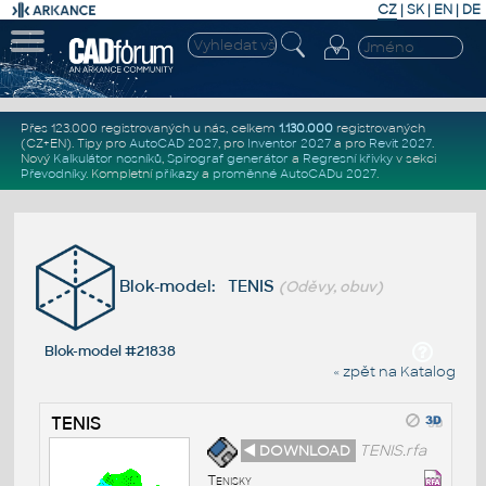
CZ
|
SK
|
EN
|
DE
Přes 123.000 registrovaných u nás, celkem
1.130.000
registrovaných
(CZ+EN)
. Tipy pro
AutoCAD 2027
, pro
Inventor 2027
a pro
Revit 2027
.
Nový
Kalkulátor nosníků
,
Spirograf generátor
a
Regresní křivky
v sekci
Převodníky
.
Kompletní
příkazy
a
proměnné AutoCADu 2027
.
Blok-model: TENIS
(Oděvy, obuv)
Blok-model #21838
« zpět na Katalog
TENIS
◄ DOWNLOAD
TENIS.rfa
Tenisky