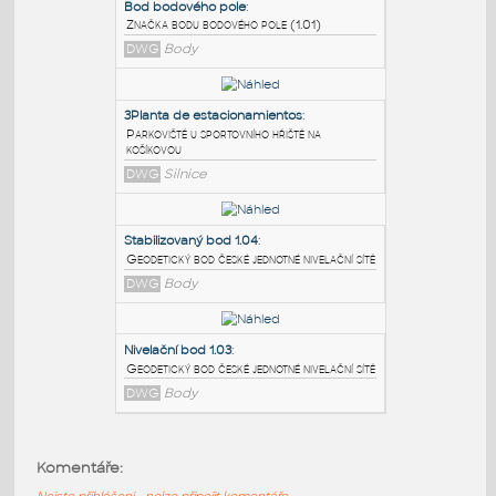
PODOBNÉ BLOKY
:
Bod bodového pole
:
Značka bodu bodového pole (1.01)
DWG
Body
3Planta de estacionamientos
:
Parkoviště u sportovního hřiště na
košíkovou
DWG
Silnice
Stabilizovaný bod 1.04
:
Komentáře:
Geodetický bod české jednotné nivelační sítě
Nejste přihlášeni - nelze připojit komentáře