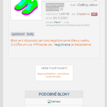
Revit family
kat:
Oděvy, obuv
RVT2014
Velikost
1,46MB
• ze
Staženo:
197
x
dne
30.11.2021
Umístil:
PetrK^
•
md5:
404aee4163543f446968e2dbc5e11b52
sportovní
body
Blok je k dispozici jen pro registrované členy webu
CADforum.cz. Přihlaste se -
registrace
je bezplatná.
Vaše hodnocení:
Nejste přihlášeni - nemůžete
hodnotit blok