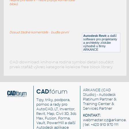
DWG
Body
bloků
Nivelační bod 1.03
:
Geodetický bod české jednotné nivelační sítě
Dosud žádné komentáře - buďte první
Autodesk Revit
a další
DWG
Body
software pro projektanty
a architekty získáte
výhodně u firmy
ARKANCE
CAD download: knihovna rodina symbol detail součást
prvek stafáž výkres kategorie kolekce free block library
CAD
fórum
ARKANCE
(CAD
Studio) - Autodesk
Platinum Partner &
Tipy, triky, podpora,
Training Center &
pomoc a rady pro
Services Partner
AutoCAD, LT, Inventor,
Revit, Map, Civil 3D, 3ds
KONTAKT:
Max, Fusion, Forma,
webmaster.cz@arkance.w
Vault, PowerMill a další
| tel. +420 910 970 111
Autodesk aplikace