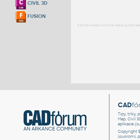
CIVIL 3D
FUSION
CAD download: knihovna rodina symbol detai
CAD
fó
Tipy, triky
Map, Civil 
aplikace (
Copyright 
soukromí, 