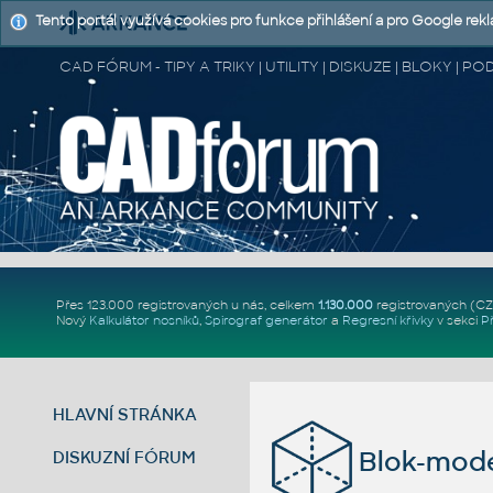
Tento portál využívá cookies pro funkce přihlášení a pro Google rek
CAD FÓRUM - TIPY A TRIKY | UTILITY | DISKUZE | BLOKY |
Přes 123.000 registrovaných u nás, celkem
1.130.000
registrovaných (C
Nový
Kalkulátor nosníků
,
Spirograf generátor
a
Regresní křivky
v sekci
P
HLAVNÍ STRÁNKA
Blok-mode
DISKUZNÍ FÓRUM