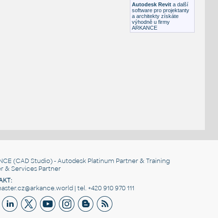
Autodesk Revit
a další
software pro projektanty
a architekty získáte
výhodně u firmy
ARKANCE
NCE
(CAD Studio) - Autodesk Platinum Partner & Training
r & Services Partner
AKT:
ster.cz@arkance.world | tel. +420 910 970 111