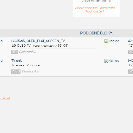
Vaše hodnocení:
Nejste přihlášeni - nemůžete
hodnotit blok
PODOB
LG-55-65_OLED_FLAT_SCREEN_TV
:
ře bloků
LG OLED TV - plochá obrazovka 55"-65"
RFA
Elektronika
TV unit
:
Interiér - TV a stolek
DWG
Elektronika