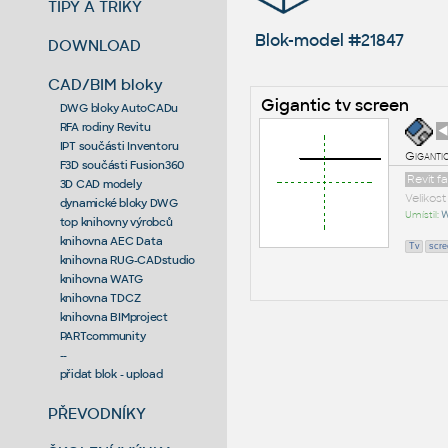
TIPY A TRIKY
Blok-model #21847
DOWNLOAD
CAD/BIM bloky
Gigantic tv screen
DWG bloky AutoCADu
RFA rodiny Revitu
◄
IPT součásti Inventoru
Gigantic
F3D součásti Fusion360
Revit f
3D CAD modely
Velikos
dynamické bloky DWG
Umístil:
W
top knihovny výrobců
knihovna AEC Data
Tv
scre
knihovna RUG-CADstudio
knihovna WATG
knihovna TDCZ
knihovna BIMproject
PARTcommunity
--
přidat blok - upload
PŘEVODNÍKY