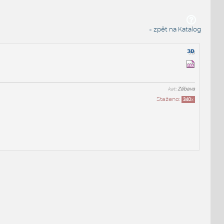
« zpět na Katalog
kat:
Zábava
Staženo:
340
x