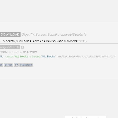
 DOWNLOAD
Giga_TV_Screen_SubstituteLevelofDetail1.rfa
 TV screen, should be placed as a canvas(made in inventor 2019)
amily RVT2019
t
308kB
• ze dne
01.12.2021
JL^
• Autor:
WJL blocks
• Výrobce:
WJL Blocks^
•
md5: 5a3969466d4ae2c82e228724074b2034
en
Screen
TV
Flatscreen