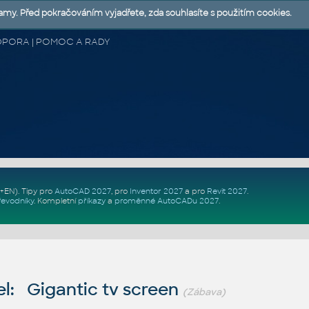
lamy. Před pokračováním vyjadřete, zda souhlasíte s použitím cookies.
 PODPORA | POMOC A RADY
Z+EN)
. Tipy pro
AutoCAD 2027
, pro
Inventor 2027
a pro
Revit 2027
.
řevodníky
.
Kompletní
příkazy
a
proměnné AutoCADu 2027
.
l: Gigantic tv screen
(Zábava)