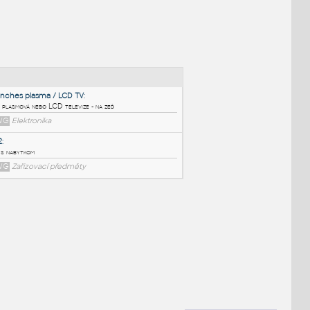
NÉ BLOKY
:
42 inches plasma / LCD TV
:
42" plasmová nebo LCD televize - na zeď
DWG
Elektronika
tv12
:
TV s nabytkom
DWG
Zařizovací předměty