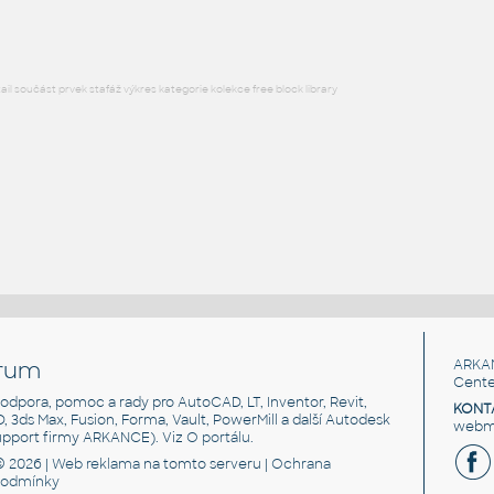
l součást prvek stafáž výkres kategorie kolekce free block library
rum
ARKA
Cente
, podpora, pomoc a rady pro AutoCAD, LT, Inventor, Revit,
KONT
3D, 3ds Max, Fusion, Forma, Vault, PowerMill a další Autodesk
webma
support firmy ARKANCE). Viz
O portálu
.
© 2026 |
Web reklama
na tomto serveru |
Ochrana
podmínky