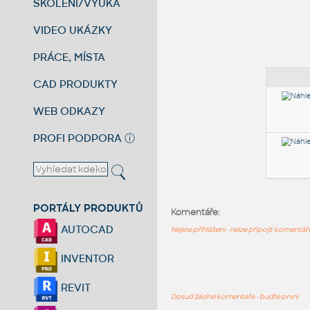
ŠKOLENÍ/VÝUKA
VIDEO UKÁZKY
PRÁCE, MÍSTA
CAD PRODUKTY
WEB ODKAZY
PROFI PODPORA
ⓘ
PORTÁLY PRODUKTŮ
Komentáře:
AUTOCAD
Nejste přihlášeni - nelze připojit komentá
INVENTOR
REVIT
Dosud žádné komentáře - buďte první