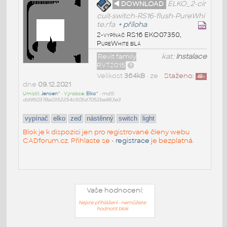
◄ DOWNLOAD
ELKO_2-cir
cuit-switch-RS16-flush-PureWhi
te.rfa
+
příloha
2-vypínač RS16 EKO07350,
PureWhite bílá
Revit family
kat:
Instalace
RVT2015
Velikost
364kB
• ze
Staženo:
49
x
dne
09.12.2021
Umístil:
Jensen^
• Výrobce:
Elko^
•
md5:
dd950378a0352254c505d7052ba863e3
vypínač
elko
zeď
nástěnný
switch
light
Blok je k dispozici jen pro registrované členy webu
CADforum.cz. Přihlaste se -
registrace
je bezplatná.
Vaše hodnocení:
Nejste přihlášeni - nemůžete
hodnotit blok