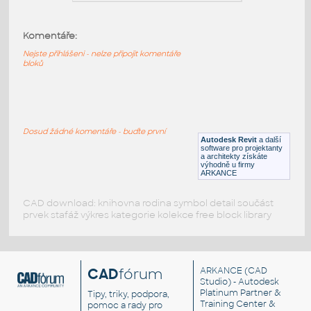
Komentáře:
RedButton_cap
:
Vypínač - červené tlačítko
Nejste přihlášeni - nelze připojit komentáře
bloků
F3D
Relé, spínače
SC727 - 5 A - 250 V
:
Dosud žádné komentáře - buďte první
Vypínač
Autodesk Revit
a další
software pro projektanty
IPT
Součástky
a architekty získáte
výhodně u firmy
ARKANCE
CAD download: knihovna rodina symbol detail součást
prvek stafáž výkres kategorie kolekce free block library
CAD
fórum
ARKANCE
(CAD
Studio) - Autodesk
Platinum Partner &
Tipy, triky, podpora,
Training Center &
pomoc a rady pro