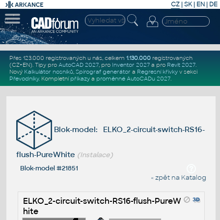
CZ
|
SK
|
EN
|
DE
Přes 123.000 registrovaných u nás, celkem
1.130.000
registrovaných
(CZ+EN)
. Tipy pro
AutoCAD 2027
, pro
Inventor 2027
a pro
Revit 2027
.
Nový
Kalkulátor nosníků
,
Spirograf generátor
a
Regresní křivky
v sekci
Převodníky
.
Kompletní
příkazy
a
proměnné AutoCADu 2027
.
Blok-model: ELKO_2-circuit-switch-RS16-
flush-PureWhite
(Instalace)
Blok-model #21851
« zpět na Katalog
ELKO_2-circuit-switch-RS16-flush-PureW
hite