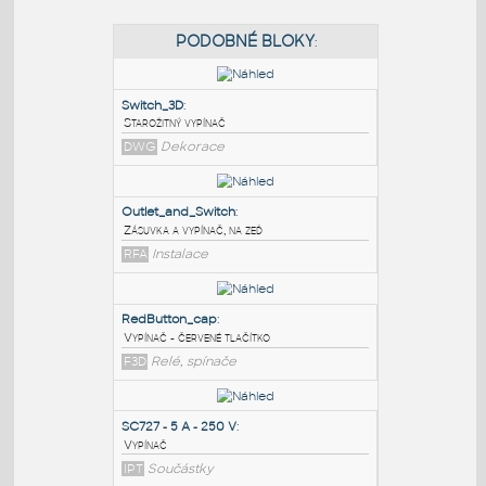
PODOBNÉ BLOKY
:
Switch_3D
:
Starožitný vypínač
DWG
Dekorace
Outlet_and_Switch
:
Zásuvka a vypínač, na zeď
RFA
Instalace