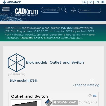
CZ
|
SK
|
EN
|
DE
Přes 123.000 registrovaných u nás, celkem
1.130.000
registrovaných
(CZ+EN)
. Tipy pro
AutoCAD 2027
, pro
Inventor 2027
a pro
Revit 2027
.
Nový
Kalkulátor nosníků
,
Spirograf generátor
a
Regresní křivky
v sekci
Převodníky
.
Kompletní
příkazy
a
proměnné AutoCADu 2027
.
Blok-model: Outlet_and_Switch
(Instalace)
Blok-model #17241
« zpět na Katalog
Outlet_and_Switch
◄ DOWNLOAD
Outlet_and