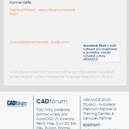
PureWhite
:
Komentáře:
2-vypínač RS16 EKO07350, PureWhite bílá
Nejste přihlášeni - nelze připojit komentáře
bloků
RFA
Instalace
WALL
:
Věšák na bicykl, na zeď
Dosud žádné komentáře - buďte první
Autodesk Revit
a další
RFA
Město
software pro projektanty
a architekty získáte
výhodně u firmy
ARKANCE
CAD download: knihovna rodina symbol detail součást
prvek stafáž výkres kategorie kolekce free block library
CAD
fórum
ARKANCE
(CAD
Studio) - Autodesk
Platinum Partner &
Tipy, triky, podpora,
Training Center &
pomoc a rady pro
Services Partner
AutoCAD, LT, Inventor,
Revit, Map, Civil 3D, 3ds
KONTAKT:
Max, Fusion, Forma,