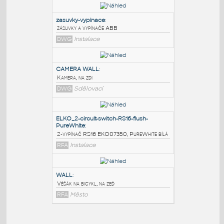
PODOBNÉ BLOKY
:
zasuvky-vypinace
:
zásuvky a vypínače ABB
DWG
Instalace
CAMERA WALL
:
Kamera, na zdi
DWG
Sdělovací
ELKO_2-circuit-switch-RS16-flush-