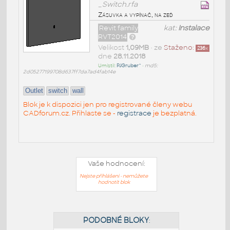
_Switch.rfa
Zásuvka a vypínač, na zeď
Revit family
kat:
Instalace
RVT2014
Velikost
1,09MB
• ze
Staženo:
236
x
dne
28.11.2018
Umístil:
PJGruber^
•
md5:
2d05277199708d637ff7da7ad4fab14e
Outlet
switch
wall
Blok je k dispozici jen pro registrované členy webu
CADforum.cz. Přihlaste se -
registrace
je bezplatná.
Vaše hodnocení:
Nejste přihlášeni - nemůžete
hodnotit blok