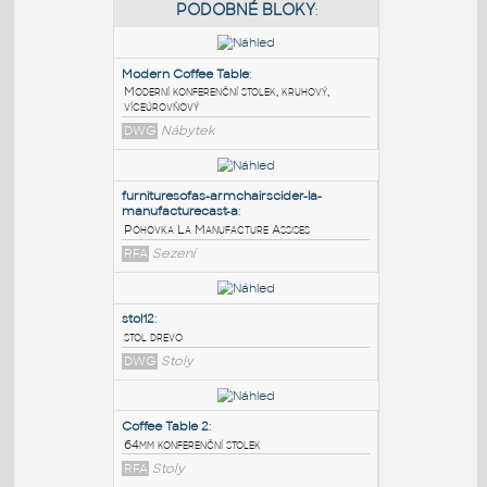
PODOBNÉ BLOKY
:
Modern Coffee Table
:
Moderní konferenční stolek, kruhový,
víceúrovňový
DWG
Nábytek
furnituresofas-armchairscider-la-
manufacturecast-a
:
Pohovka La Manufacture Assises
RFA
Sezení