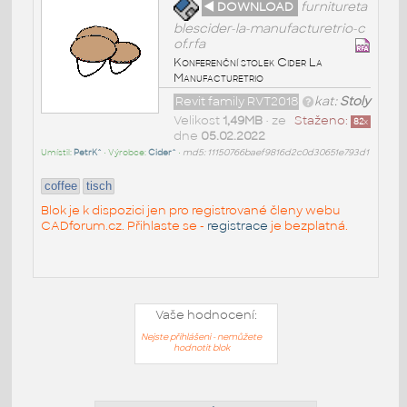
◄ DOWNLOAD
furnitureta
blescider-la-manufacturetrio-c
of.rfa
Konferenční stolek Cider La
Manufacturetrio
Revit family RVT2018
kat:
Stoly
Velikost
1,49MB
• ze
Staženo:
82
x
dne
05.02.2022
Umístil:
PetrK^
• Výrobce:
Cider^
•
md5: 11150766baef9816d2c0d30651e793d1
coffee
tisch
Blok je k dispozici jen pro registrované členy webu
CADforum.cz. Přihlaste se -
registrace
je bezplatná.
Vaše hodnocení:
Nejste přihlášeni - nemůžete
hodnotit blok