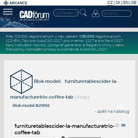
CZ
|
SK
|
EN
|
DE
Přes 123.000 registrovaných u nás, celkem
1.130.000
registrovaných
(CZ+EN)
. Tipy pro
AutoCAD 2027
, pro
Inventor 2027
a pro
Revit 2027
.
Nový
Kalkulátor nosníků
,
Spirograf generátor
a
Regresní křivky
v sekci
Převodníky
.
Kompletní
příkazy
a
proměnné AutoCADu 2027
.
Blok-model: furnituretablescider-la-
manufacturetrio-coffee-tab
(Stoly)
Blok-model #21892
« zpět na Katalog
furnituretablescider-la-manufacturetrio-
coffee-tab