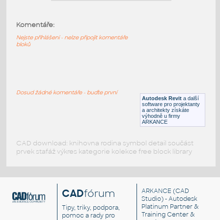
Komentáře:
stol12
:
stol drevo
Nejste přihlášeni - nelze připojit komentáře
bloků
DWG
Stoly
Coffee Table 2
:
Dosud žádné komentáře - buďte první
64mm konferenční stolek
Autodesk Revit
a další
software pro projektanty
RFA
Stoly
a architekty získáte
výhodně u firmy
ARKANCE
CAD download: knihovna rodina symbol detail součást
prvek stafáž výkres kategorie kolekce free block library
CAD
fórum
ARKANCE
(CAD
Studio) - Autodesk
Platinum Partner &
Tipy, triky, podpora,
Training Center &
pomoc a rady pro