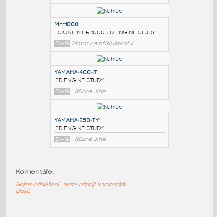
PODOBNÉ BLOKY
:
Stud-bolt
:
2D stud or bolt
DWG
Ocel
Mhr1000
:
DUCATI MHR 1000-2D ENGINE STUDY
DWG
Motory a příslušenství
YAMAHA-400-IT
:
2D ENGINE STUDY
Komentáře:
DWG
_Různé-Jiné
Nejste přihlášeni - nelze připojit komentáře
bloků