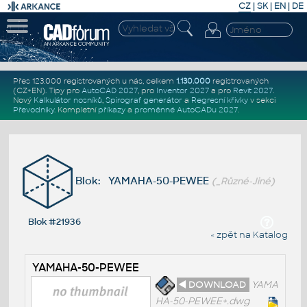
CZ
|
SK
|
EN
|
DE
Přes 123.000 registrovaných u nás, celkem
1.130.000
registrovaných
(CZ+EN)
. Tipy pro
AutoCAD 2027
, pro
Inventor 2027
a pro
Revit 2027
.
Nový
Kalkulátor nosníků
,
Spirograf generátor
a
Regresní křivky
v sekci
Převodníky
.
Kompletní
příkazy
a
proměnné AutoCADu 2027
.
Blok: YAMAHA-50-PEWEE
(_Různé-Jiné)
Blok #21936
« zpět na Katalog
YAMAHA-50-PEWEE
◄ DOWNLOAD
YAMA
HA-50-PEWEE+.dwg