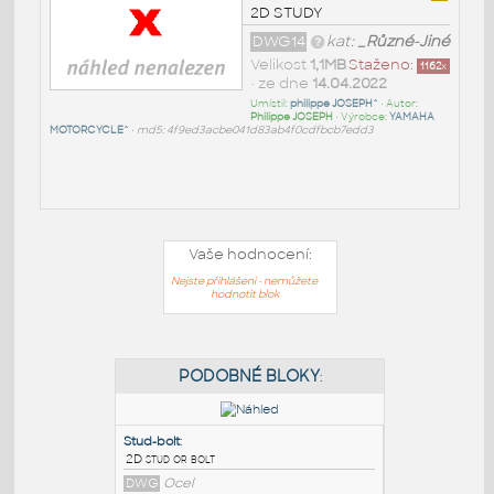
2D STUDY
DWG14
kat:
_Různé-Jiné
Velikost
1,1MB
Staženo:
1162
x
• ze dne
14.04.2022
Umístil:
philippe JOSEPH^
• Autor:
Philippe JOSEPH
• Výrobce:
YAMAHA
MOTORCYCLE^
•
md5: 4f9ed3acbe041d83ab4f0cdfbcb7edd3
Vaše hodnocení:
Nejste přihlášeni - nemůžete
hodnotit blok