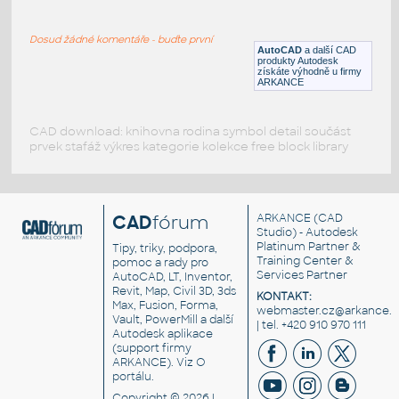
YAMAHA-250-TY
:
2D ENGINE STUDY
Dosud žádné komentáře - buďte první
DWG
_Různé-Jiné
AutoCAD
a další CAD
produkty Autodesk
získáte výhodně u firmy
ARKANCE
CAD download: knihovna rodina symbol detail součást
prvek stafáž výkres kategorie kolekce free block library
CAD
fórum
ARKANCE
(CAD
Studio) - Autodesk
Platinum Partner &
Tipy, triky, podpora,
Training Center &
pomoc a rady pro
Services Partner
AutoCAD, LT, Inventor,
Revit, Map, Civil 3D, 3ds
KONTAKT:
Max, Fusion, Forma,
webmaster.cz@arkance.w
Vault, PowerMill a další
| tel. +420 910 970 111
Autodesk aplikace
(support firmy
ARKANCE). Viz
O
portálu
.
Copyright © 2026 |