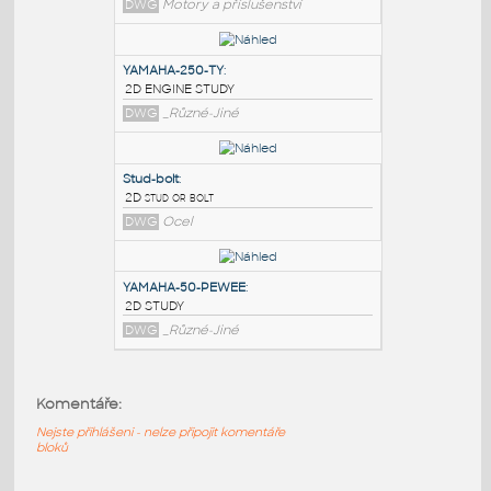
PODOBNÉ BLOKY
:
Mhr1000
:
DUCATI MHR 1000-2D ENGINE STUDY
DWG
Motory a příslušenství
YAMAHA-250-TY
:
2D ENGINE STUDY
DWG
_Různé-Jiné
Stud-bolt
:
Komentáře:
2D stud or bolt
Nejste přihlášeni - nelze připojit komentáře
DWG
Ocel
bloků