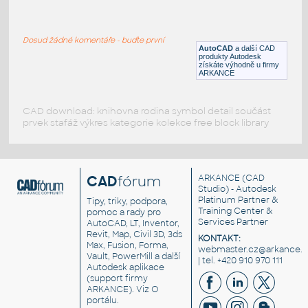
YAMAHA-50-PEWEE
:
2D STUDY
Dosud žádné komentáře - buďte první
DWG
_Různé-Jiné
AutoCAD
a další CAD
produkty Autodesk
získáte výhodně u firmy
ARKANCE
CAD download: knihovna rodina symbol detail součást
prvek stafáž výkres kategorie kolekce free block library
CAD
fórum
ARKANCE
(CAD
Studio) - Autodesk
Platinum Partner &
Tipy, triky, podpora,
Training Center &
pomoc a rady pro
Services Partner
AutoCAD, LT, Inventor,
Revit, Map, Civil 3D, 3ds
KONTAKT:
Max, Fusion, Forma,
webmaster.cz@arkance.w
Vault, PowerMill a další
| tel. +420 910 970 111
Autodesk aplikace
(support firmy
ARKANCE). Viz
O
portálu
.