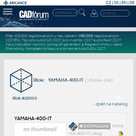
CZ
|
SK
|
EN
|
DE
Přes 123.000 registrovaných u nás, celkem
1.130.000
registrovaných
(CZ+EN)
. Tipy pro
AutoCAD 2027
, pro
Inventor 2027
a pro
Revit 2027
.
Nový
Kalkulátor nosníků
,
Spirograf generátor
a
Regresní křivky
v sekci
Převodníky
.
Kompletní
příkazy
a
proměnné AutoCADu 2027
.
Blok: YAMAHA-400-IT
(_Různé-Jiné)
Blok #22003
« zpět na Katalog
YAMAHA-400-IT
◄ DOWNLOAD
YAMA
HA-400-IT+.dwg