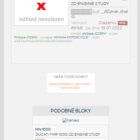
2D ENGINE STUDY
DWG2018
kat:
_Různé-Jiné
Velikost
Staženo:
1916
x
891kB
• ze dne
19.07.2022
Umístil:
philippe JOSEPH^
• Autor:
Philippe JOSEPH
• Výrobce:
YAMAHA MOTORCYCLE^
•
md5:
d4933ef9fdb49f86268e96122b92e62b
Vaše hodnocení:
Nejste přihlášeni - nemůžete
hodnotit blok