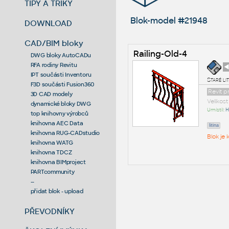
TIPY A TRIKY
Blok-model #21948
DOWNLOAD
CAD/BIM bloky
Railing-Old-4
DWG bloky AutoCADu
RFA rodiny Revitu
◄
IPT součásti Inventoru
Staré li
F3D součásti Fusion360
Revit p
3D CAD modely
Velikos
dynamické bloky DWG
Umístil:
H
top knihovny výrobců
knihovna AEC Data
litina
knihovna RUG-CADstudio
Blok je
knihovna WATG
knihovna TDCZ
knihovna BIMproject
PARTcommunity
--
přidat blok - upload
PŘEVODNÍKY