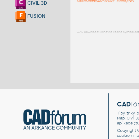
Dosud žádné komentáře - buďte první
CIVIL 3D
FUSION
CAD download: knihovna rodina symbol detai
CAD
fó
Tipy, triky
Map, Civil 
aplikace (
Copyright 
soukromí, 