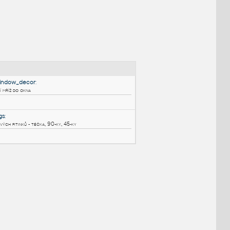
NÉ BLOKY
:
Wrought_iron_window_decor
:
Litinová dekorativní mříž do okna
RFA
Okna
1q to 2h CI Fittings
:
Knihovna 3D litinových fitinků - téčka, 90-ky, 45-ky