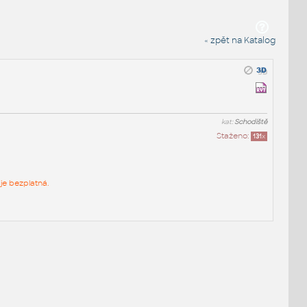
« zpět na Katalog
kat:
Schodiště
Staženo:
131
x
je bezplatná.