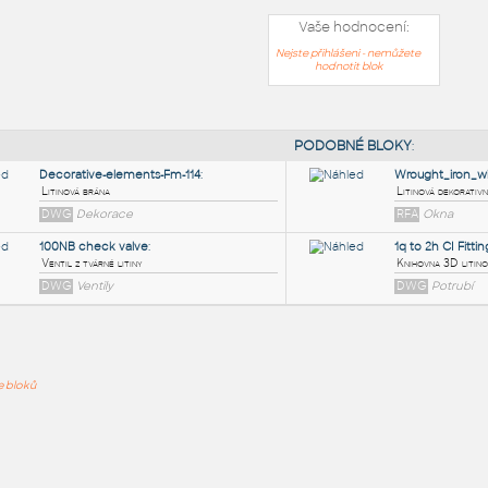
Vaše hodnocení:
Nejste přihlášeni - nemůžete
hodnotit blok
PODOB
Decorative-elements-Fm-114
:
ře bloků
Litinová brána
DWG
Dekorace
100NB check valve
:
Ventil z tvárné litiny