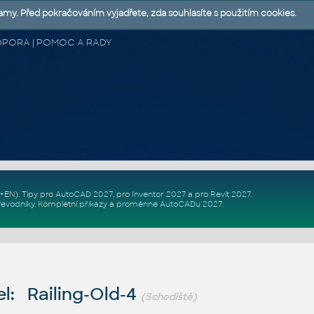
lamy. Před pokračováním vyjadřete, zda souhlasíte s použitím cookies.
 PODPORA | POMOC A RADY
Z+EN)
. Tipy pro
AutoCAD 2027
, pro
Inventor 2027
a pro
Revit 2027
.
řevodníky
.
Kompletní
příkazy
a
proměnné AutoCADu 2027
.
l: Railing-Old-4
(Schodiště)