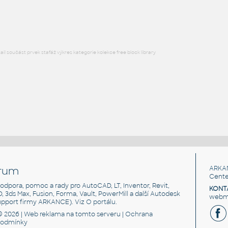
DWG
Ventily
l součást prvek stafáž výkres kategorie kolekce free block library
rum
ARKA
Cente
, podpora, pomoc a rady pro AutoCAD, LT, Inventor, Revit,
KONT
3D, 3ds Max, Fusion, Forma, Vault, PowerMill a další Autodesk
webma
support firmy ARKANCE). Viz
O portálu
.
© 2026 |
Web reklama
na tomto serveru |
Ochrana
podmínky