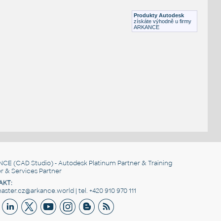
DWG
Potrubí
Produkty Autodesk
získáte výhodně u firmy
ARKANCE
NCE
(CAD Studio) - Autodesk Platinum Partner & Training
r & Services Partner
AKT:
ster.cz@arkance.world | tel. +420 910 970 111