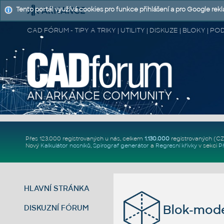
Tento portál využívá cookies pro funkce přihlášení a pro Google rek
CAD FÓRUM - TIPY A TRIKY | UTILITY | DISKUZE | BLOKY |
Přes 123.000 registrovaných u nás, celkem
1.130.000
registrovaných (C
Nový
Kalkulátor nosníků
,
Spirograf generátor
a
Regresní křivky
v sekci
P
HLAVNÍ STRÁNKA
Blok-mode
DISKUZNÍ FÓRUM