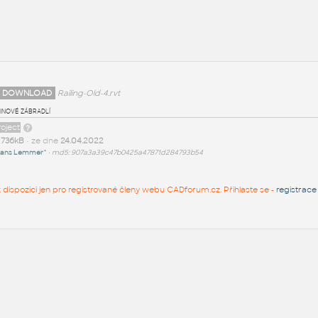
 DOWNLOAD
Railing-Old-4.rvt
tinové zábradlí
roject
t
736kB
• ze dne
24.04.2022
ans Lemmer^
•
md5: 907a3a39c47b0425a47871d284793b54
 k dispozici jen pro registrované členy webu CADforum.cz. Přihlaste se -
registrace