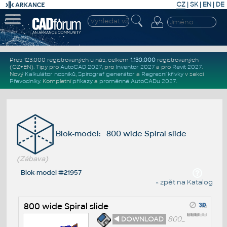
CZ
|
SK
|
EN
|
DE
Přes 123.000 registrovaných u nás, celkem
1.130.000
registrovaných
(CZ+EN)
. Tipy pro
AutoCAD 2027
, pro
Inventor 2027
a pro
Revit 2027
.
Nový
Kalkulátor nosníků
,
Spirograf generátor
a
Regresní křivky
v sekci
Převodníky
.
Kompletní
příkazy
a
proměnné AutoCADu 2027
.
Blok-model: 800 wide Spiral slide
(Zábava)
Blok-model #21957
« zpět na Katalog
800 wide Spiral slide
◄ DOWNLOAD
800_