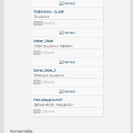
PODOBNÉ BLOKY
:
TOBOGAN - SLIDE
:
Skluzavka
DWG
Hobby
Water_Slide
:
Vodní skluzavka, tobogán
RFA
Zábava
Spiral_Slide_2
:
Komentáře: