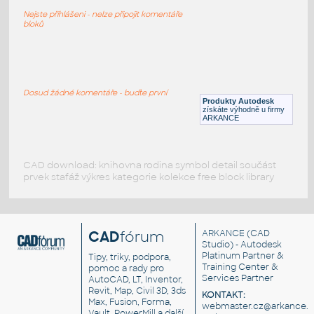
Spirálová skluzavka
Nejste přihlášeni - nelze připojit komentáře
RFA
Zábava
bloků
Kids-playground1
:
Dětské hřiště - prolézačky
Dosud žádné komentáře - buďte první
Produkty Autodesk
RFA
Zábava
získáte výhodně u firmy
ARKANCE
CAD download: knihovna rodina symbol detail součást
prvek stafáž výkres kategorie kolekce free block library
CAD
fórum
ARKANCE
(CAD
Studio) - Autodesk
Platinum Partner &
Tipy, triky, podpora,
Training Center &
pomoc a rady pro
Services Partner
AutoCAD, LT, Inventor,
Revit, Map, Civil 3D, 3ds
KONTAKT:
Max, Fusion, Forma,
webmaster.cz@arkance.w
Vault, PowerMill a další