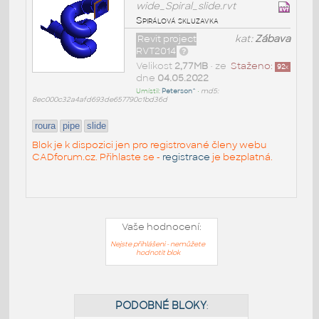
wide_Spiral_slide.rvt
Spirálová skluzavka
Revit project
kat:
Zábava
RVT2014
Velikost
2,77MB
• ze
Staženo:
92
x
dne
04.05.2022
Umístil:
Peterson^
•
md5:
8ec000c32a4afd693de657790c1bd36d
roura
pipe
slide
Blok je k dispozici jen pro registrované členy webu
CADforum.cz. Přihlaste se -
registrace
je bezplatná.
Vaše hodnocení:
Nejste přihlášeni - nemůžete
hodnotit blok