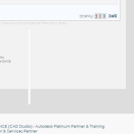
stránky:
1
2
3
Další
 kolekce knižnica zdarma free block library
mou
ze DWG
NCE
(CAD Studio) - Autodesk Platinum Partner & Training
r & Services Partner