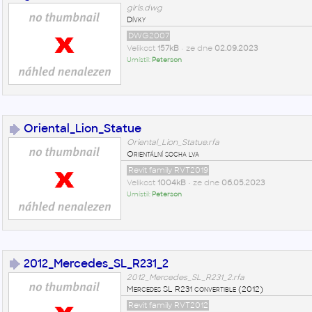
girls.dwg
Dívky
DWG2007
Velikost
157kB
• ze dne
02.09.2023
Umístil:
Peterson
Oriental_Lion_Statue
Oriental_Lion_Statue.rfa
Orientální socha lva
Revit family RVT2019
Velikost
1004kB
• ze dne
06.05.2023
Umístil:
Peterson
2012_Mercedes_SL_R231_2
2012_Mercedes_SL_R231_2.rfa
Mercedes SL R231 convertible (2012)
Revit family RVT2012