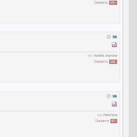
Staženo:
201
x
kat:
Vozidla, doprava
Staženo:
243
x
kat:
Dekorace
Staženo:
87
x