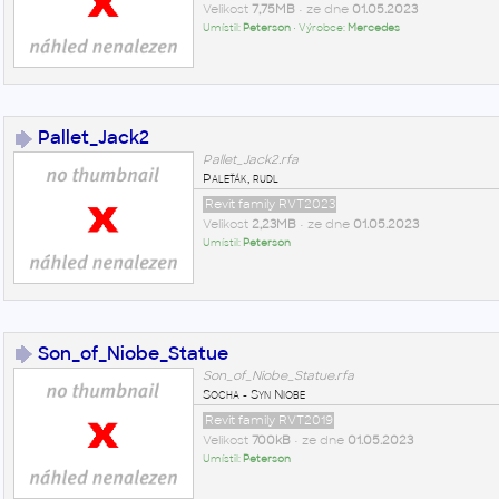
Velikost
7,75MB
• ze dne
01.05.2023
Umístil:
Peterson
• Výrobce:
Mercedes
Pallet_Jack2
Pallet_Jack2.rfa
Paleťák, rudl
Revit family RVT2023
Velikost
2,23MB
• ze dne
01.05.2023
Umístil:
Peterson
Son_of_Niobe_Statue
Son_of_Niobe_Statue.rfa
Socha - Syn Niobe
Revit family RVT2019
Velikost
700kB
• ze dne
01.05.2023
Umístil:
Peterson