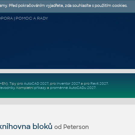
lamy. Před pokračováním vyjadřete, zda souhlasíte s použitím cookies.
 PODPORA | POMOC A RADY
Z+EN)
. Tipy pro
AutoCAD 2027
, pro
Inventor 2027
a pro
Revit 2027
.
řevodníky
.
Kompletní
příkazy
a
proměnné AutoCADu 2027
.
nihovna bloků
od Peterson