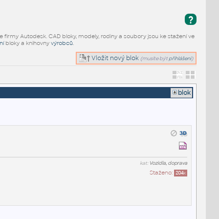
?
e firmy Autodesk. CAD bloky, modely, rodiny a soubory jsou ke stažení ve
ní
bloky a knihovny
výrobců
.
Vložit nový blok
(musíte být
přihlášeni
)
blok
kat:
Vozidla, doprava
Staženo:
204
x