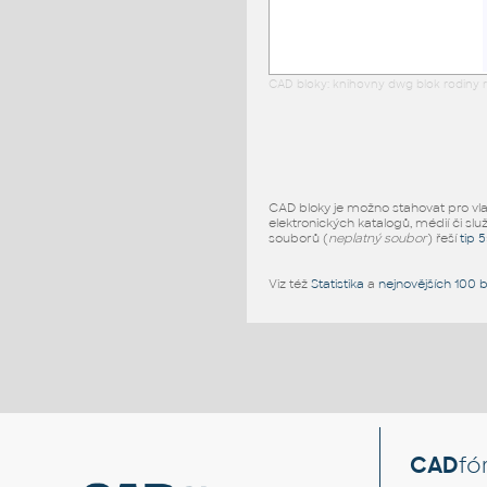
CAD bloky: knihovny dwg blok rodiny r
CAD bloky je možno stahovat pro vlast
elektronických katalogů, médií či slu
souborů (
neplatný soubor
) řeší
tip 
Viz též
Statistika
a
nejnovějších 100 
CAD
fó