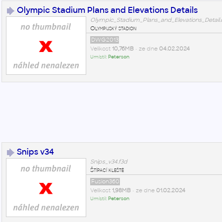
Olympic Stadium Plans and Elevations Details
Olympic_Stadium_Plans_and_Elevations_Detail
Olympijský stadion
DWG2013
Velikost
10,76MB
• ze dne
04.02.2024
Umístil:
Peterson
Snips v34
Snips_v34.f3d
Štípací kleště
Fusion360
Velikost
1,98MB
• ze dne
01.02.2024
Umístil:
Peterson