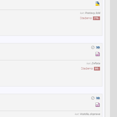
kat:
Postavy, lidé
Staženo:
278
x
kat:
Zvířata
Staženo:
98
x
kat:
Vozidla, doprava