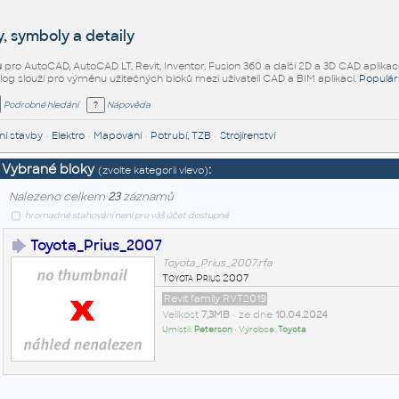
, symboly a detaily
ů
pro AutoCAD, AutoCAD LT, Revit, Inventor, Fusion 360 a další 2D a 3D CAD aplikac
alog slouží pro výměnu užitečných bloků mezi uživateli CAD a BIM aplikací.
Populár
Podrobné hledání
Nápověda
í stavby
•
Elektro
•
Mapování
•
Potrubí, TZB
•
Strojírenství
Vybrané bloky
:
(zvolte kategorii vlevo)
Nalezeno celkem
23
záznamů
hromadné stahování není pro váš účet dostupné
Toyota_Prius_2007
Toyota_Prius_2007.rfa
Toyota Prius 2007
Revit family RVT2019
Velikost
7,3MB
• ze dne
10.04.2024
Umístil:
Peterson
• Výrobce:
Toyota