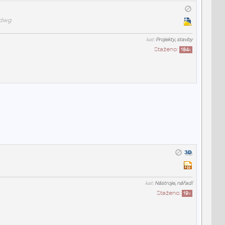
.dwg
kat:
Projekty, stavby
Staženo:
184
x
kat:
Nástroje, nářadí
Staženo:
19
x