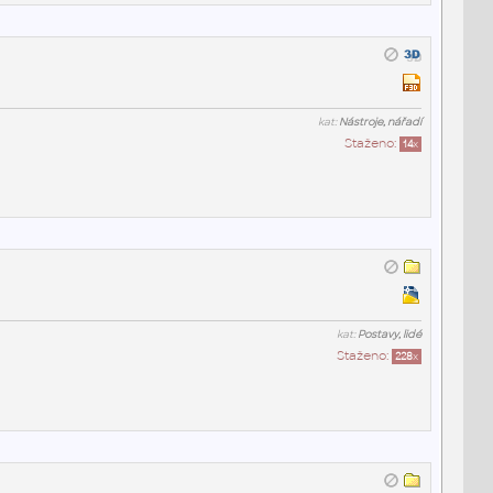
kat:
Nástroje, nářadí
Staženo:
14
x
kat:
Postavy, lidé
Staženo:
228
x