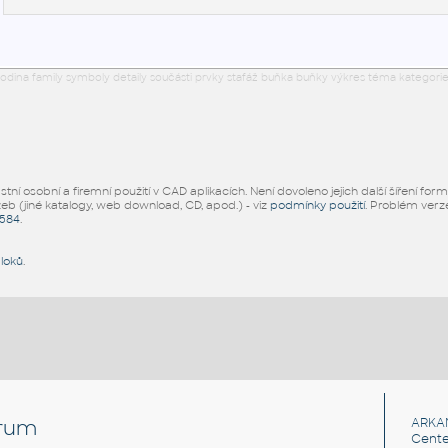
odina family symboly detaily součásti prvky stafáž buňka buňky výkres téma kategorie
ní osobní a firemní použití v CAD aplikacích. Není dovoleno jejich další šíření for
žeb (jiné katalogy, web download, CD, apod.) - viz
podmínky použití
. Problém ver
5584
.
bloků
.
rum
ARKA
Cente