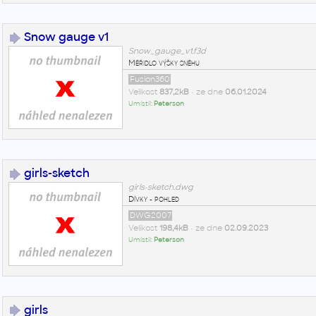
Snow gauge v1
Snow_gauge_v1.f3d
Měřidlo výšky sněhu
Fusion360
Velikost
837,2kB
• ze dne
06.01.2024
Umístil:
Peterson
girls-sketch
girls-sketch.dwg
Dívky - pohled
DWG2007
Velikost
198,4kB
• ze dne
02.09.2023
Umístil:
Peterson
girls