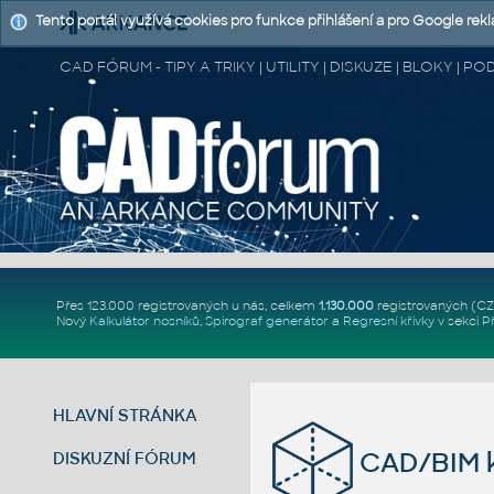
Tento portál využívá cookies pro funkce přihlášení a pro Google rek
CAD FÓRUM - TIPY A TRIKY | UTILITY | DISKUZE | BLOKY |
Přes 123.000 registrovaných u nás, celkem
1.130.000
registrovaných (C
Nový
Kalkulátor nosníků
,
Spirograf generátor
a
Regresní křivky
v sekci
P
HLAVNÍ STRÁNKA
CAD/BIM k
DISKUZNÍ FÓRUM