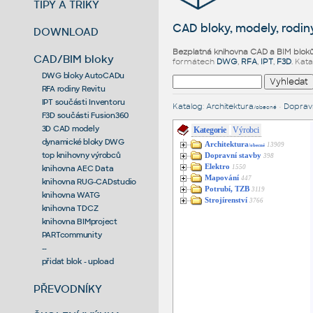
TIPY A TRIKY
CAD bloky, modely, rodiny
DOWNLOAD
Bezplatná knihovna CAD a BIM blok
CAD/BIM bloky
formátech
DWG
,
RFA
,
IPT
,
F3D
. Kat
DWG bloky AutoCADu
RFA rodiny Revitu
IPT součásti Inventoru
Katalog
:
Architektura
•
Dopravn
/obecné
F3D součásti Fusion360
3D CAD modely
Kategorie
Výrobci
dynamické bloky DWG
Architektura
13909
/obecné
top knihovny výrobců
Dopravní stavby
398
Elektro
1550
knihovna AEC Data
Mapování
447
knihovna RUG-CADstudio
Potrubí, TZB
3119
knihovna WATG
Strojírenství
3766
knihovna TDCZ
knihovna BIMproject
PARTcommunity
--
přidat blok - upload
PŘEVODNÍKY