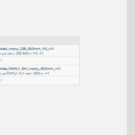
NÉ BLOKY
:
HELUZ_Preklad_nosny_238_500mm_1+3_v1-1
:
HELUZ Preklad nosny 238 500mm 1+3 v1-1
RFA
Stropy
HELUZ_Preklad_FAMILY_3in1_nosny_500mm_v1-1
:
HELUZ Preklad FAMILY 3in1 nosny 500mm v1-1