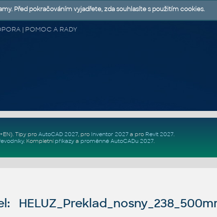
lamy. Před pokračováním vyjadřete, zda souhlasíte s použitím cookies.
 PODPORA | POMOC A RADY
Z+EN)
. Tipy pro
AutoCAD 2027
, pro
Inventor 2027
a pro
Revit 2027
.
řevodníky
.
Kompletní
příkazy
a
proměnné AutoCADu 2027
.
l: HELUZ_Preklad_nosny_238_500mm