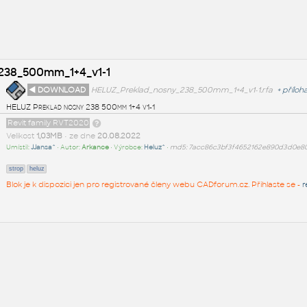
238_500mm_1+4_v1-1
◄ DOWNLOAD
HELUZ_Preklad_nosny_238_500mm_1+4_v1-1.rfa
+
příloh
HELUZ Preklad nosny 238 500mm 1+4 v1-1
Revit family RVT2020
Velikost
1,03MB
• ze dne
20.08.2022
Umístil:
JJansa^
• Autor:
Arkance
• Výrobce:
Heluz^
•
md5: 7acc86c3bf3f4652162e890d3d0e8
strop
heluz
Blok je k dispozici jen pro registrované členy webu CADforum.cz. Přihlaste se -
r