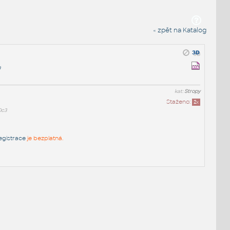
« zpět na Katalog
a
kat:
Stropy
Staženo:
2
x
0c3
egistrace
je bezplatná.