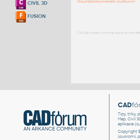
Dosud žádné komentáře - buďte první
CIVIL 3D
FUSION
CAD download: knihovna rodina symbol detai
CAD
fó
Tipy, triky
Map, Civil 
aplikace (
Copyright 
soukromí, 