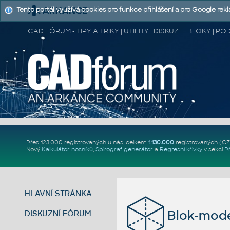
Tento portál využívá cookies pro funkce přihlášení a pro Google rek
CAD FÓRUM - TIPY A TRIKY | UTILITY | DISKUZE | BLOKY |
Přes 123.000 registrovaných u nás, celkem
1.130.000
registrovaných (C
Nový
Kalkulátor nosníků
,
Spirograf generátor
a
Regresní křivky
v sekci
P
HLAVNÍ STRÁNKA
Blok-mode
DISKUZNÍ FÓRUM