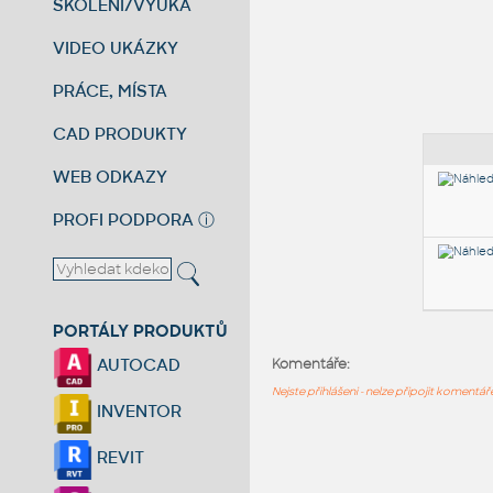
ŠKOLENÍ/VÝUKA
VIDEO UKÁZKY
PRÁCE, MÍSTA
CAD PRODUKTY
WEB ODKAZY
PROFI PODPORA
ⓘ
PORTÁLY PRODUKTŮ
AUTOCAD
Komentáře:
Nejste přihlášeni - nelze připojit komentá
INVENTOR
REVIT