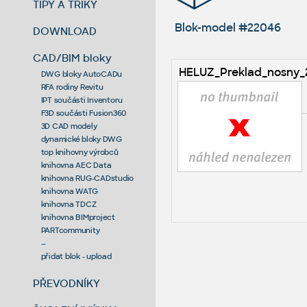
TIPY A TRIKY
Blok-model #22046
DOWNLOAD
CAD/BIM bloky
HELUZ_Preklad_nosny_
DWG bloky AutoCADu
RFA rodiny Revitu
IPT součásti Inventoru
F3D součásti Fusion360
3D CAD modely
dynamické bloky DWG
top knihovny výrobců
knihovna AEC Data
knihovna RUG-CADstudio
knihovna WATG
knihovna TDCZ
knihovna BIMproject
PARTcommunity
--
přidat blok - upload
PŘEVODNÍKY