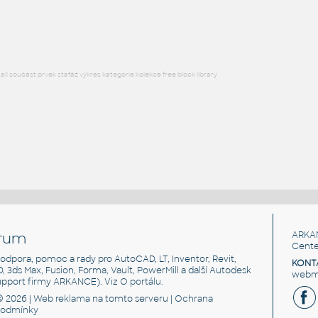
RFA
Stropy
l součást prvek stafáž výkres kategorie kolekce free block library
rum
ARKA
Cente
, podpora, pomoc a rady pro AutoCAD, LT, Inventor, Revit,
KONT
3D, 3ds Max, Fusion, Forma, Vault, PowerMill a další Autodesk
webma
support firmy ARKANCE). Viz
O portálu
.
© 2026 |
Web reklama
na tomto serveru |
Ochrana
podmínky