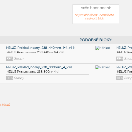
Vaše hodnocení:
Nejste přihlášeni - nemůžete
hodnotit blok
PODOB
HELUZ_Preklad_nosny_238_440mm_1+4_v1-1
:
ře bloků
HELUZ Preklad nosny 238 440mm 1+4 v1-1
RFA
Stropy
HELUZ_Preklad_nosny_238_300mm_4_v1-1
:
HELUZ Preklad nosny 238 300mm 4 v1-1