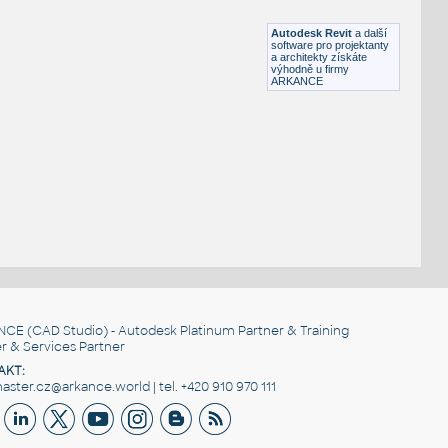
RFA
Stropy
Autodesk Revit
a další
software pro projektanty
a architekty získáte
výhodně u firmy
ARKANCE
NCE
(CAD Studio) - Autodesk Platinum Partner & Training
r & Services Partner
AKT:
ster.cz@arkance.world | tel. +420 910 970 111