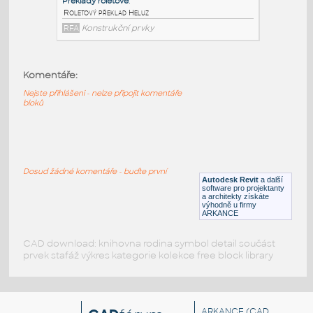
HELUZ Preklad roletovy a zaluziovy 400mm v1-1
RFA
Stropy
HELUZ_Preklad_roletovy_a_zaluziovy_380mm_v1-
Komentáře:
1
:
Nejste přihlášeni - nelze připojit komentáře
HELUZ Preklad roletovy a zaluziovy 380mm v1-1
bloků
RFA
Stropy
Preklady roletove
:
Dosud žádné komentáře - buďte první
Roletový překlad Heluz
Autodesk Revit
a další
software pro projektanty
a architekty získáte
RFA
Konstrukční prvky
výhodně u firmy
ARKANCE
CAD download: knihovna rodina symbol detail součást
prvek stafáž výkres kategorie kolekce free block library
ARKANCE
(CAD