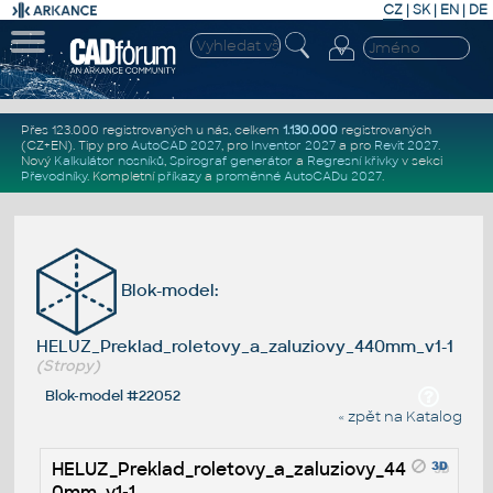
CZ
|
SK
|
EN
|
DE
Přes 123.000 registrovaných u nás, celkem
1.130.000
registrovaných
(CZ+EN)
. Tipy pro
AutoCAD 2027
, pro
Inventor 2027
a pro
Revit 2027
.
Nový
Kalkulátor nosníků
,
Spirograf generátor
a
Regresní křivky
v sekci
Převodníky
.
Kompletní
příkazy
a
proměnné AutoCADu 2027
.
Blok-model:
HELUZ_Preklad_roletovy_a_zaluziovy_440mm_v1-1
(Stropy)
Blok-model #22052
« zpět na Katalog
HELUZ_Preklad_roletovy_a_zaluziovy_44
0mm_v1-1