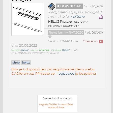
◄ DOWNLOAD
HELUZ_Pre
klad_roletovy_a_zaluziovy_440
mm_v1-1.rfa
+
příloha
HELUZ Preklad roletovy a
zaluziovy 440mm v1-1
Revit family RVT2020
kat:
Stropy
Velikost
844kB
• ze
Staženo:
3
x
dne
20.08.2022
Umístil:
JJansa^
• Autor:
Arkance
• Výrobce:
Heluz^
•
md5:
b39a094b19c95d2f8563923c5d8aaa10
strop
heluz
Blok je k dispozici jen pro registrované členy webu
CADforum.cz. Přihlaste se -
registrace
je bezplatná.
Vaše hodnocení:
Nejste přihlášeni - nemůžete
hodnotit blok