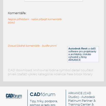
HELUZ_Stropni_vlozka_MIAKO_23_50_v1-
Komentáře:
3
:
HELUZ Stropni vlozka MIAKO 23 50 v1-3
Nejste přihlášeni - nelze připojit komentáře
bloků
RFA
Stropy
HELUZ_Stropni_vlozka_MIAKO_19_50_v1-3
:
Dosud žádné komentáře - buďte první
HELUZ Stropni vlozka MIAKO 19 50 v1-3
Autodesk Revit
a další
software pro projektanty
RFA
Stropy
a architekty získáte
výhodně u firmy
ARKANCE
CAD download: knihovna rodina symbol detail součást
prvek stafáž výkres kategorie kolekce free block library
CAD
fórum
ARKANCE
(CAD
Studio) - Autodesk
Platinum Partner &
Tipy, triky, podpora,
Training Center &
pomoc a rady pro