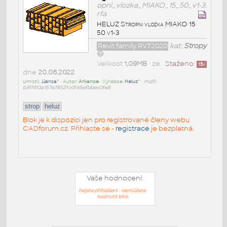
opni_vlozka_MIAKO_15_50_v1-3.
rfa
HELUZ Stropni vlozka MIAKO 15
50 v1-3
Revit family RVT2020
kat:
Stropy
Velikost
1,09MB
• ze
Staženo:
15
x
dne
20.08.2022
Umístil:
JJansa^
• Autor:
Arkance
• Výrobce:
Heluz^
•
md5:
b3ff610a157e7852fc0f46efbbec0fe8
strop
heluz
Blok je k dispozici jen pro registrované členy webu
CADforum.cz. Přihlaste se -
registrace
je bezplatná.
Vaše hodnocení:
Nejste přihlášeni - nemůžete
hodnotit blok