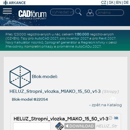
CZ
|
SK
|
EN
|
DE
Přes 123.000 registrovaných u nás, celkem
1.130.000
registrovaných
(CZ+EN)
. Tipy pro
AutoCAD 2027
, pro
Inventor 2027
a pro
Revit 2027
.
Nový
Kalkulátor nosníků
,
Spirograf generátor
a
Regresní křivky
v sekci
Převodníky
.
Kompletní
příkazy
a
proměnné AutoCADu 2027
.
Blok-model:
HELUZ_Stropni_vlozka_MIAKO_15_50_v1-3
(Stropy)
Blok-model #22054
« zpět na Katalog
HELUZ_Stropni_vlozka_MIAKO_15_50_v1-3
◄ DOWNLOAD
HELUZ_Str