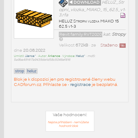
◄ DOWNLOAD
HELUZ_Str
opni_vlozka_MIAKO_15_62.5_v1-
3.rfa
HELUZ Stropni vlozka MIAKO 15
62.5 v1-3
Revit family RVT2020
kat:
Stropy
Velikost
672kB
• ze
Staženo:
14
x
dne
20.08.2022
Umístil:
JJansa^
• Autor:
Arkance
• Výrobce:
Heluz^
•
md5:
5a9ba491417a9439de1d58c5046ef816
strop
heluz
Blok je k dispozici jen pro registrované členy webu
CADforum.cz. Přihlaste se -
registrace
je bezplatná.
Vaše hodnocení:
Nejste přihlášeni - nemůžete
hodnotit blok