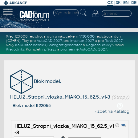
CZ
|
SK
|
EN
|
DE
Přes 123.000 registrovaných u nás, celkem
1.130.000
registrovaných
(CZ+EN)
. Tipy pro
AutoCAD 2027
, pro
Inventor 2027
a pro
Revit 2027
.
Nový
Kalkulátor nosníků
,
Spirograf generátor
a
Regresní křivky
v sekci
Převodníky
.
Kompletní
příkazy
a
proměnné AutoCADu 2027
.
Blok-model:
HELUZ_Stropni_vlozka_MIAKO_15_62.5_v1-3
(Stropy)
Blok-model #22055
« zpět na Katalog
HELUZ_Stropni_vlozka_MIAKO_15_62.5_v1
-3