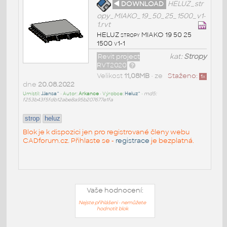
◄ DOWNLOAD
HELUZ_str
opy_MIAKO_19_50_25_1500_v1-
1.rvt
HELUZ stropy MIAKO 19 50 25
1500 v1-1
Revit project
kat:
Stropy
RVT2020
Velikost
11,08MB
• ze
Staženo:
1
x
dne
20.08.2022
Umístil:
JJansa^
• Autor:
Arkance
• Výrobce:
Heluz^
•
md5:
f253b43f5fdb12abe8a95b207677e1fa
strop
heluz
Blok je k dispozici jen pro registrované členy webu
CADforum.cz. Přihlaste se -
registrace
je bezplatná.
Vaše hodnocení:
Nejste přihlášeni - nemůžete
hodnotit blok