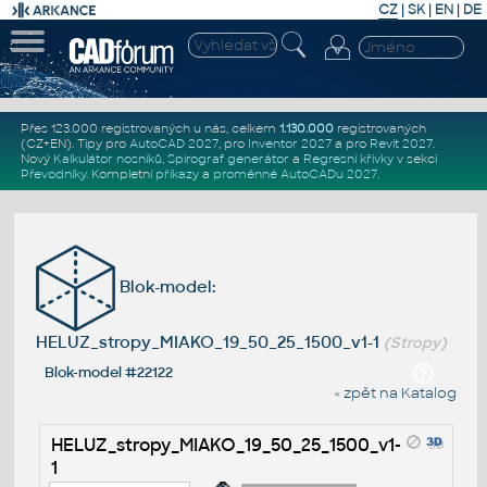
CZ
|
SK
|
EN
|
DE
Přes 123.000 registrovaných u nás, celkem
1.130.000
registrovaných
(CZ+EN)
. Tipy pro
AutoCAD 2027
, pro
Inventor 2027
a pro
Revit 2027
.
Nový
Kalkulátor nosníků
,
Spirograf generátor
a
Regresní křivky
v sekci
Převodníky
.
Kompletní
příkazy
a
proměnné AutoCADu 2027
.
Blok-model:
HELUZ_stropy_MIAKO_19_50_25_1500_v1-1
(Stropy)
Blok-model #22122
« zpět na Katalog
HELUZ_stropy_MIAKO_19_50_25_1500_v1-
1