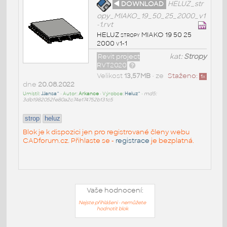
◄ DOWNLOAD
HELUZ_str
opy_MIAKO_19_50_25_2000_v1
-1.rvt
HELUZ stropy MIAKO 19 50 25
2000 v1-1
Revit project
kat:
Stropy
RVT2020
Velikost
13,57MB
• ze
Staženo:
1
x
dne
20.08.2022
Umístil:
JJansa^
• Autor:
Arkance
• Výrobce:
Heluz^
•
md5:
3db1982052fe80a2c74e174752b131c5
strop
heluz
Blok je k dispozici jen pro registrované členy webu
CADforum.cz. Přihlaste se -
registrace
je bezplatná.
Vaše hodnocení:
Nejste přihlášeni - nemůžete
hodnotit blok