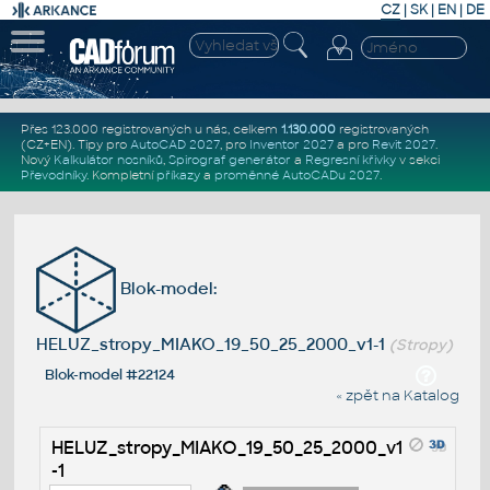
CZ
|
SK
|
EN
|
DE
Přes 123.000 registrovaných u nás, celkem
1.130.000
registrovaných
(CZ+EN)
. Tipy pro
AutoCAD 2027
, pro
Inventor 2027
a pro
Revit 2027
.
Nový
Kalkulátor nosníků
,
Spirograf generátor
a
Regresní křivky
v sekci
Převodníky
.
Kompletní
příkazy
a
proměnné AutoCADu 2027
.
Blok-model:
HELUZ_stropy_MIAKO_19_50_25_2000_v1-1
(Stropy)
Blok-model #22124
« zpět na Katalog
HELUZ_stropy_MIAKO_19_50_25_2000_v1
-1