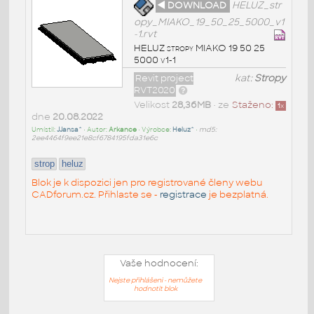
◄ DOWNLOAD
HELUZ_str
opy_MIAKO_19_50_25_5000_v1
-1.rvt
HELUZ stropy MIAKO 19 50 25
5000 v1-1
Revit project
kat:
Stropy
RVT2020
Velikost
28,36MB
• ze
Staženo:
1
x
dne
20.08.2022
Umístil:
JJansa^
• Autor:
Arkance
• Výrobce:
Heluz^
•
md5:
2ee4464f9ee21e8cf6784195fda31e6c
strop
heluz
Blok je k dispozici jen pro registrované členy webu
CADforum.cz. Přihlaste se -
registrace
je bezplatná.
Vaše hodnocení:
Nejste přihlášeni - nemůžete
hodnotit blok