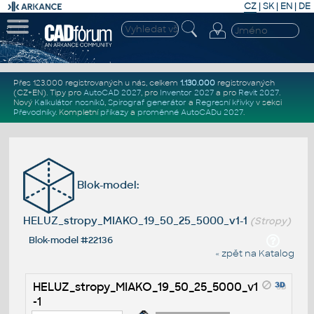
CZ
|
SK
|
EN
|
DE
Přes 123.000 registrovaných u nás, celkem
1.130.000
registrovaných
(CZ+EN)
. Tipy pro
AutoCAD 2027
, pro
Inventor 2027
a pro
Revit 2027
.
Nový
Kalkulátor nosníků
,
Spirograf generátor
a
Regresní křivky
v sekci
Převodníky
.
Kompletní
příkazy
a
proměnné AutoCADu 2027
.
Blok-model:
HELUZ_stropy_MIAKO_19_50_25_5000_v1-1
(Stropy)
Blok-model #22136
« zpět na Katalog
HELUZ_stropy_MIAKO_19_50_25_5000_v1
-1