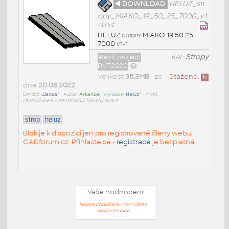
◄ DOWNLOAD
HELUZ_str
opy_MIAKO_19_50_25_7000_v1
-1.rvt
HELUZ stropy MIAKO 19 50 25
7000 v1-1
Revit project
kat:
Stropy
RVT2020
Velikost
38,3MB
• ze
Staženo:
1
x
dne
20.08.2022
Umístil:
JJansa^
• Autor:
Arkance
• Výrobce:
Heluz^
•
md5:
059272ab65ce9591242bf77bd2ddb9e1
strop
heluz
Blok je k dispozici jen pro registrované členy webu
CADforum.cz. Přihlaste se -
registrace
je bezplatná.
Vaše hodnocení:
Nejste přihlášeni - nemůžete
hodnotit blok