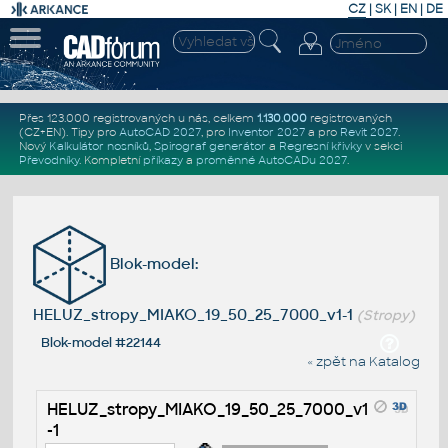
CZ
|
SK
|
EN
|
DE
Přes 123.000 registrovaných u nás, celkem
1.130.000
registrovaných
(CZ+EN)
. Tipy pro
AutoCAD 2027
, pro
Inventor 2027
a pro
Revit 2027
.
Nový
Kalkulátor nosníků
,
Spirograf generátor
a
Regresní křivky
v sekci
Převodníky
.
Kompletní
příkazy
a
proměnné AutoCADu 2027
.
Blok-model:
HELUZ_stropy_MIAKO_19_50_25_7000_v1-1
(Stropy)
Blok-model #22144
« zpět na Katalog
HELUZ_stropy_MIAKO_19_50_25_7000_v1
-1