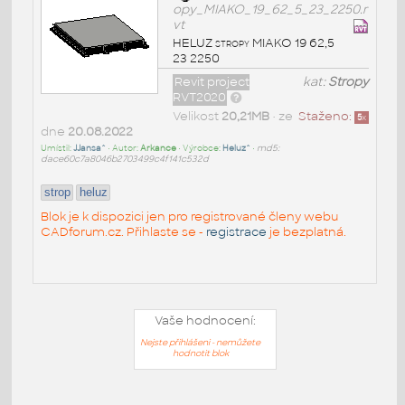
opy_MIAKO_19_62_5_23_2250.r
vt
HELUZ stropy MIAKO 19 62,5
23 2250
Revit project
kat:
Stropy
RVT2020
Velikost
20,21MB
• ze
Staženo:
5
x
dne
20.08.2022
Umístil:
JJansa^
• Autor:
Arkance
• Výrobce:
Heluz^
•
md5:
dace60c7a8046b2703499c4f141c532d
strop
heluz
Blok je k dispozici jen pro registrované členy webu
CADforum.cz. Přihlaste se -
registrace
je bezplatná.
Vaše hodnocení:
Nejste přihlášeni - nemůžete
hodnotit blok