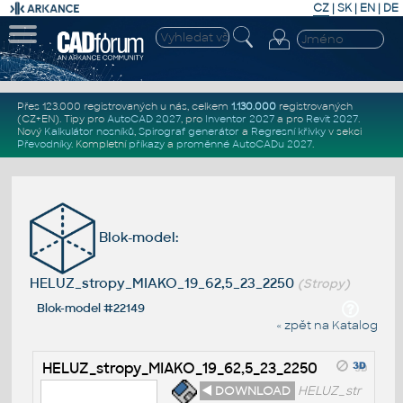
CZ
|
SK
|
EN
|
DE
Přes 123.000 registrovaných u nás, celkem
1.130.000
registrovaných
(CZ+EN)
. Tipy pro
AutoCAD 2027
, pro
Inventor 2027
a pro
Revit 2027
.
Nový
Kalkulátor nosníků
,
Spirograf generátor
a
Regresní křivky
v sekci
Převodníky
.
Kompletní
příkazy
a
proměnné AutoCADu 2027
.
Blok-model:
HELUZ_stropy_MIAKO_19_62,5_23_2250
(Stropy)
Blok-model #22149
« zpět na Katalog
HELUZ_stropy_MIAKO_19_62,5_23_2250
◄ DOWNLOAD
HELUZ_str