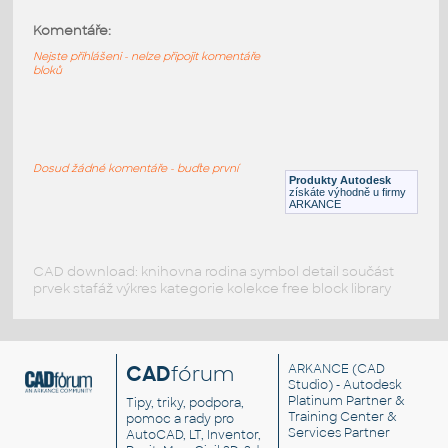
Komentáře:
HELUZ_stropy_MIAKO_23_62.5_29_2250
:
HELUZ stropy MIAKO 23 62.5 29 2250
Nejste přihlášeni - nelze připojit komentáře
bloků
RVT
Stropy
HELUZ_stropy_MIAKO_23_62.5_27_2250
:
HELUZ stropy MIAKO 23 62.5 27 2250
Dosud žádné komentáře - buďte první
Produkty Autodesk
RVT
Stropy
získáte výhodně u firmy
ARKANCE
CAD download: knihovna rodina symbol detail součást
prvek stafáž výkres kategorie kolekce free block library
CAD
fórum
ARKANCE
(CAD
Studio) - Autodesk
Platinum Partner &
Tipy, triky, podpora,
Training Center &
pomoc a rady pro
Services Partner
AutoCAD, LT, Inventor,