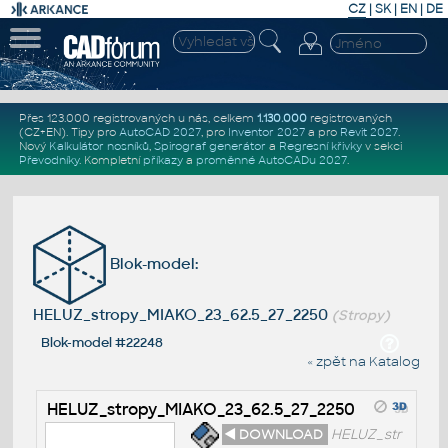
CZ
|
SK
|
EN
|
DE
Přes 123.000 registrovaných u nás, celkem
1.130.000
registrovaných
(CZ+EN)
. Tipy pro
AutoCAD 2027
, pro
Inventor 2027
a pro
Revit 2027
.
Nový
Kalkulátor nosníků
,
Spirograf generátor
a
Regresní křivky
v sekci
Převodníky
.
Kompletní
příkazy
a
proměnné AutoCADu 2027
.
Blok-model:
HELUZ_stropy_MIAKO_23_62.5_27_2250
(Stropy)
Blok-model #22248
« zpět na Katalog
HELUZ_stropy_MIAKO_23_62.5_27_2250
◄ DOWNLOAD
HELUZ_str