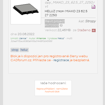
opy_MIAKO_23_62.5_27_2250.r
vt
HELUZ stropy MIAKO 23 62.5
27 2250
Revit project
kat:
Stropy
RVT2020
Velikost
22,46MB
• ze
Staženo:
4
x
dne
20.08.2022
Umístil:
JJansa^
• Autor:
Arkance
• Výrobce:
Heluz^
•
md5:
32eef115ac6080ef41bd1448f0d45189
strop
heluz
Blok je k dispozici jen pro registrované členy webu
CADforum.cz. Přihlaste se -
registrace
je bezplatná.
Vaše hodnocení:
Nejste přihlášeni - nemůžete
hodnotit blok