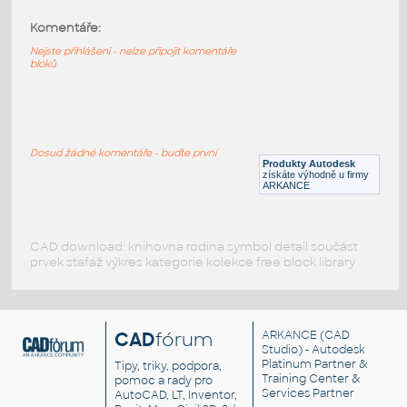
Komentáře:
HELUZ_stropy_MIAKO_23_62.5_29_2250
:
HELUZ stropy MIAKO 23 62.5 29 2250
Nejste přihlášeni - nelze připojit komentáře
bloků
RVT
Stropy
HELUZ_stropy_MIAKO_23_62.5_27_1250
:
HELUZ stropy MIAKO 23 62.5 27 1250
Dosud žádné komentáře - buďte první
Produkty Autodesk
RVT
Stropy
získáte výhodně u firmy
ARKANCE
CAD download: knihovna rodina symbol detail součást
prvek stafáž výkres kategorie kolekce free block library
CAD
fórum
ARKANCE
(CAD
Studio) - Autodesk
Platinum Partner &
Tipy, triky, podpora,
Training Center &
pomoc a rady pro
Services Partner
AutoCAD, LT, Inventor,