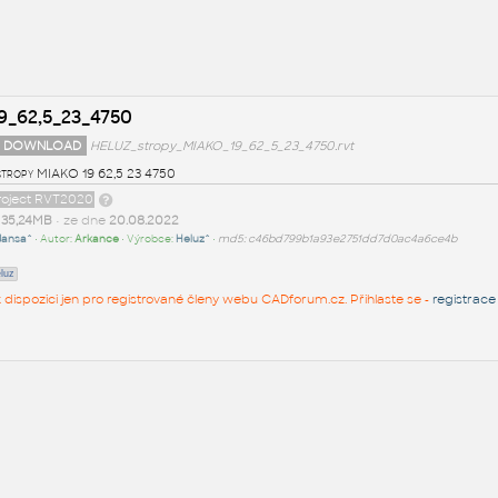
9_62,5_23_4750
 DOWNLOAD
HELUZ_stropy_MIAKO_19_62_5_23_4750.rvt
tropy MIAKO 19 62,5 23 4750
project RVT2020
t
35,24MB
• ze dne
20.08.2022
Jansa^
• Autor:
Arkance
• Výrobce:
Heluz^
•
md5: c46bd799b1a93e2751dd7d0ac4a6ce4b
luz
 k dispozici jen pro registrované členy webu CADforum.cz. Přihlaste se -
registrace