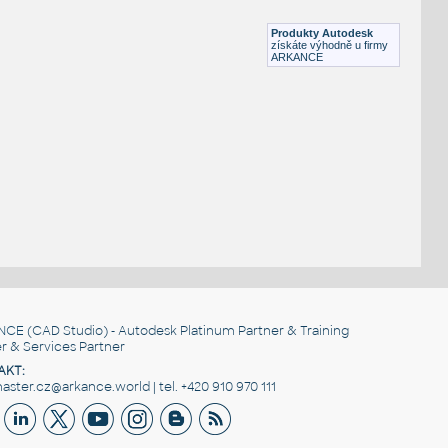
RVT
Stropy
Produkty Autodesk
získáte výhodně u firmy
ARKANCE
NCE
(CAD Studio) - Autodesk Platinum Partner & Training
r & Services Partner
AKT:
ster.cz@arkance.world | tel. +420 910 970 111