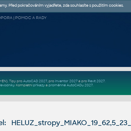
lamy. Před pokračováním vyjadřete, zda souhlasíte s použitím cookies.
 PODPORA | POMOC A RADY
Z+EN)
. Tipy pro
AutoCAD 2027
, pro
Inventor 2027
a pro
Revit 2027
.
řevodníky
.
Kompletní
příkazy
a
proměnné AutoCADu 2027
.
l: HELUZ_stropy_MIAKO_19_62,5_23