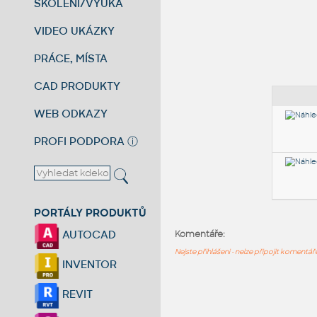
ŠKOLENÍ/VÝUKA
VIDEO UKÁZKY
PRÁCE, MÍSTA
CAD PRODUKTY
WEB ODKAZY
PROFI PODPORA
ⓘ
PORTÁLY PRODUKTŮ
AUTOCAD
Komentáře:
Nejste přihlášeni - nelze připojit komentá
INVENTOR
REVIT