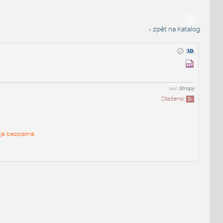
« zpět na Katalog
kat:
Stropy
Staženo:
2
x
je bezplatná.