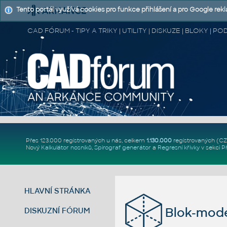
Tento portál využívá cookies pro funkce přihlášení a pro Google rek
CAD FÓRUM - TIPY A TRIKY | UTILITY | DISKUZE | BLOKY |
Přes 123.000 registrovaných u nás, celkem
1.130.000
registrovaných (C
Nový
Kalkulátor nosníků
,
Spirograf generátor
a
Regresní křivky
v sekci
P
HLAVNÍ STRÁNKA
Blok-mode
DISKUZNÍ FÓRUM