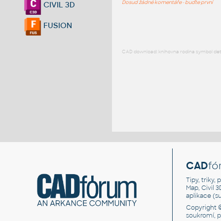
Dosud žádné komentáře - buďte první
CIVIL 3D
FUSION
CAD download: knihovna rodina symbol detai
CAD
fó
Tipy, triky
Map, Civil 
aplikace (
Copyright 
soukromí, 