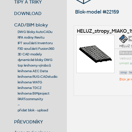
TIPY A TRIKY
Blok-model #22159
DOWNLOAD
CAD/BIM bloky
HELUZ_stropy_MIAKO_1
DWG bloky AutoCADu
RFA rodiny Revitu
◄
IPT součásti Inventoru
HELUZ s
F3D součásti Fusion360
Revit 
3D CAD modely
Velikos
dynamické bloky DWG
Umístil:
J
top knihovny výrobců
knihovna AEC Data
strop
he
knihovna RUG-CADstudio
Blok je
knihovna WATG
knihovna TDCZ
knihovna BIMproject
PARTcommunity
--
přidat blok - upload
PŘEVODNÍKY