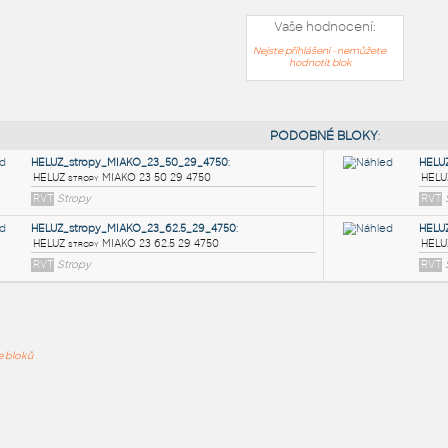
Vaše hodnocení:
Nejste přihlášeni - nemůžete
hodnotit blok
PODOB
HELUZ_stropy_MIAKO_23_50_29_4750
:
ře bloků
HELUZ stropy MIAKO 23 50 29 4750
RVT
Stropy
HELUZ_stropy_MIAKO_23_62.5_29_4750
:
HELUZ stropy MIAKO 23 62.5 29 4750