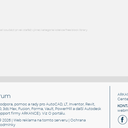
RVT
Stropy
l součást prvek stafáž výkres kategorie kolekce free block library
rum
ARKA
Cente
, podpora, pomoc a rady pro AutoCAD, LT, Inventor, Revit,
KONT
3D, 3ds Max, Fusion, Forma, Vault, PowerMill a další Autodesk
webma
support firmy ARKANCE). Viz
O portálu
.
© 2026 |
Web reklama
na tomto serveru |
Ochrana
podmínky