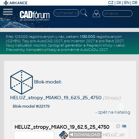
CZ
|
SK
|
EN
|
DE
Přes 123.000 registrovaných u nás, celkem
1.130.000
registrovaných
(CZ+EN)
. Tipy pro
AutoCAD 2027
, pro
Inventor 2027
a pro
Revit 2027
.
Nový
Kalkulátor nosníků
,
Spirograf generátor
a
Regresní křivky
v sekci
Převodníky
.
Kompletní
příkazy
a
proměnné AutoCADu 2027
.
Blok-model:
HELUZ_stropy_MIAKO_19_62.5_25_4750
(Stropy)
Blok-model #22179
« zpět na Katalog
HELUZ_stropy_MIAKO_19_62.5_25_4750
◄ DOWNLOAD
HELUZ_str