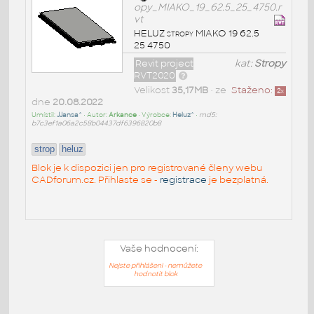
opy_MIAKO_19_62.5_25_4750.r
vt
HELUZ stropy MIAKO 19 62.5
25 4750
Revit project
kat:
Stropy
RVT2020
Velikost
35,17MB
• ze
Staženo:
2
x
dne
20.08.2022
Umístil:
JJansa^
• Autor:
Arkance
• Výrobce:
Heluz^
•
md5:
b7c3ef1a06a2c58b04437df6396820b8
strop
heluz
Blok je k dispozici jen pro registrované členy webu
CADforum.cz. Přihlaste se -
registrace
je bezplatná.
Vaše hodnocení:
Nejste přihlášeni - nemůžete
hodnotit blok