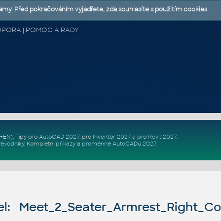
lamy. Před pokračováním vyjadřete, zda souhlasíte s použitím cookies.
 PODPORA | POMOC A RADY
Z+EN)
. Tipy pro
AutoCAD 2027
, pro
Inventor 2027
a pro
Revit 2027
.
řevodníky
.
Kompletní
příkazy
a
proměnné AutoCADu 2027
.
l: Meet_2_Seater_Armrest_Right_Co