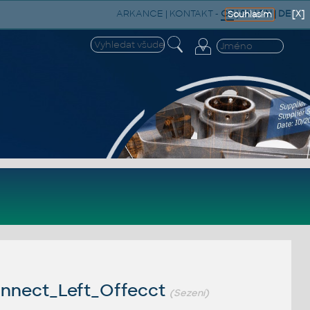
ARKANCE
|
KONTAKT
-
CZ
|
SK
|
EN
|
DE
[X]
Souhlasím
nnect_Left_Offecct
(Sezení)