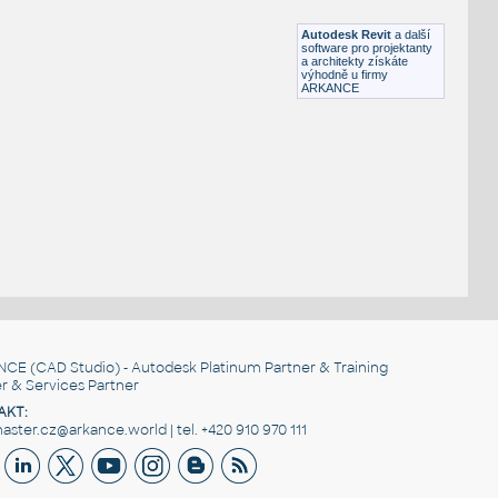
RFA
Sezení
Autodesk Revit
a další
software pro projektanty
a architekty získáte
výhodně u firmy
ARKANCE
NCE
(CAD Studio) - Autodesk Platinum Partner & Training
r & Services Partner
AKT:
ster.cz@arkance.world | tel. +420 910 970 111