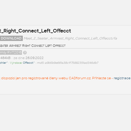
t_Right_Connect_Left_Offecct
 DOWNLOAD
Meet_2_Seater_Armrest_Right_Connect_Left_Offecct.rfa
Seater Armrest Right Connect Left Offecct
amily RVT2016
t
484kB
• ze dne
26.09.2022
ohler^
• Výrobce:
Offecct^
•
md5: a9b5b9e661a38c1f75882351ad346db7
 k dispozici jen pro registrované členy webu CADforum.cz. Přihlaste se -
registrace