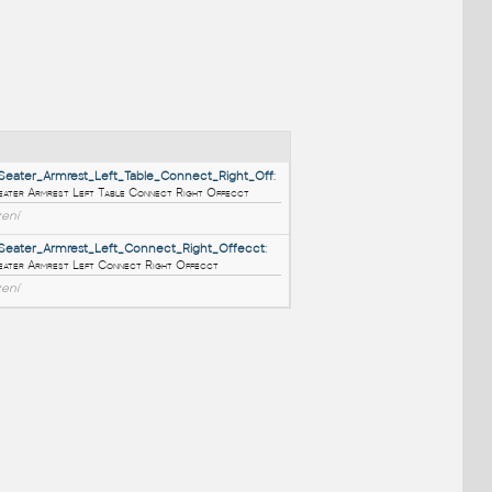
NÉ BLOKY
:
Meet_1_Seater_Armrest_Left_Table_Connect_Right_Of
Meet 1 Seater Armrest Left Table Connect Right Offecct
RFA
Sezení
O
:
Meet_1_Seater_Armrest_Left_Connect_Right_Offecct
:
Meet 1 Seater Armrest Left Connect Right Offecct