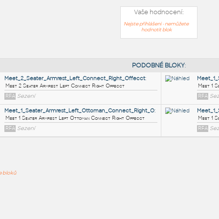
Vaše hodnocení:
Nejste přihlášeni - nemůžete
hodnotit blok
PODOB
Meet_2_Seater_Armrest_Left_Connect_Right_Offecct
:
ře bloků
Meet 2 Seater Armrest Left Connect Right Offecct
RFA
Sezení
Meet_1_Seater_Armrest_Left_Ottoman_Connect_Right_
Meet 1 Seater Armrest Left Ottoman Connect Right Offecct