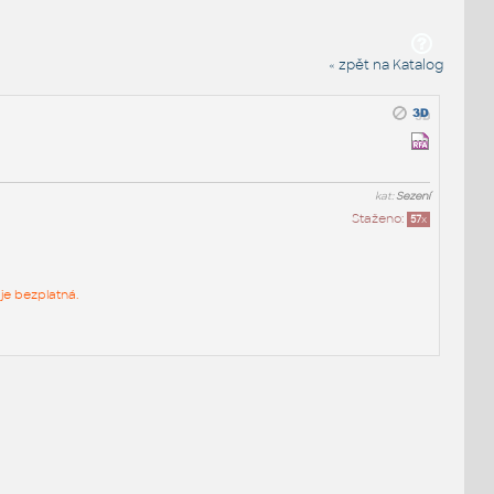
« zpět na Katalog
kat:
Sezení
Staženo:
57
x
je bezplatná.