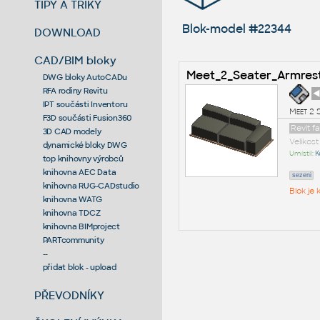
TIPY A TRIKY
Blok-model #22344
DOWNLOAD
CAD/BIM bloky
Meet_2_Seater_Armres
DWG bloky AutoCADu
RFA rodiny Revitu
◄
IPT součásti Inventoru
Meet 2 
F3D součásti Fusion360
Revit f
3D CAD modely
Velikos
dynamické bloky DWG
Umístil:
K
top knihovny výrobců
knihovna AEC Data
sezeni
knihovna RUG-CADstudio
Blok je
knihovna WATG
knihovna TDCZ
knihovna BIMproject
PARTcommunity
--
přidat blok - upload
PŘEVODNÍKY