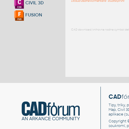
Dosud žádné komentáře - buďte první
CIVIL 3D
FUSION
CAD download: knihovna rodina symbol detai
CAD
fó
Tipy, triky
Map, Civil 
aplikace (
Copyright 
soukromí, 