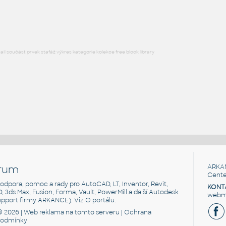
RFA
Sezení
l součást prvek stafáž výkres kategorie kolekce free block library
rum
ARKA
Cente
, podpora, pomoc a rady pro AutoCAD, LT, Inventor, Revit,
KONT
3D, 3ds Max, Fusion, Forma, Vault, PowerMill a další Autodesk
webma
support firmy ARKANCE). Viz
O portálu
.
© 2026 |
Web reklama
na tomto serveru |
Ochrana
podmínky