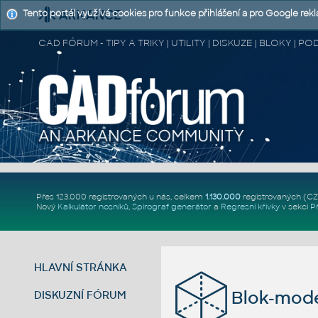
Tento portál využívá cookies pro funkce přihlášení a pro Google rek
CAD FÓRUM - TIPY A TRIKY | UTILITY | DISKUZE | BLOKY |
Přes 123.000 registrovaných u nás, celkem
1.130.000
registrovaných (C
Nový
Kalkulátor nosníků
,
Spirograf generátor
a
Regresní křivky
v sekci
P
HLAVNÍ STRÁNKA
Blok-mode
DISKUZNÍ FÓRUM