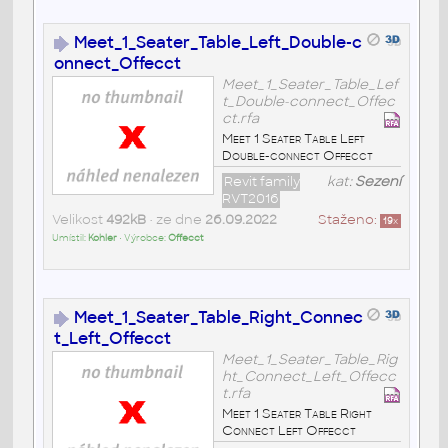
Meet_1_Seater_Table_Left_Double-c
onnect_Offecct
Meet_1_Seater_Table_Lef
t_Double-connect_Offec
ct.rfa
Meet 1 Seater Table Left
Double-connect Offecct
Revit family
kat:
Sezení
RVT2016
Velikost
492kB
• ze dne
26.09.2022
Staženo:
19
x
Umístil:
Kohler
• Výrobce:
Offecct
Meet_1_Seater_Table_Right_Connec
t_Left_Offecct
Meet_1_Seater_Table_Rig
ht_Connect_Left_Offecc
t.rfa
Meet 1 Seater Table Right
Connect Left Offecct