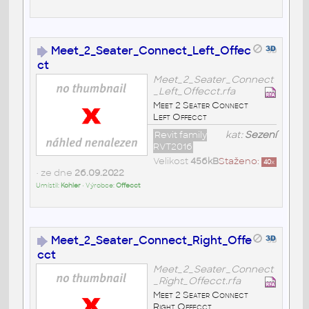
Meet_2_Seater_Connect_Left_Offec
ct
Meet_2_Seater_Connect
_Left_Offecct.rfa
Meet 2 Seater Connect
Left Offecct
Revit family
kat:
Sezení
RVT2016
Velikost
456kB
Staženo:
40
x
• ze dne
26.09.2022
Umístil:
Kohler
• Výrobce:
Offecct
Meet_2_Seater_Connect_Right_Offe
cct
Meet_2_Seater_Connect
_Right_Offecct.rfa
Meet 2 Seater Connect
Right Offecct