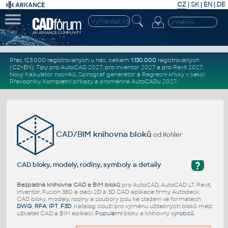
CZ
|
SK
|
EN
|
DE
Přes 123.000 registrovaných u nás, celkem
1.130.000
registrovaných
(CZ+EN)
. Tipy pro
AutoCAD 2027
, pro
Inventor 2027
a pro
Revit 2027
.
Nový
Kalkulátor nosníků
,
Spirograf generátor
a
Regresní křivky
v sekci
Převodníky
.
Kompletní
příkazy
a
proměnné AutoCADu 2027
.
CAD/BIM knihovna bloků
od Kohler
?
CAD bloky, modely, rodiny, symboly a detaily
Bezplatná knihovna CAD a BIM bloků
pro AutoCAD, AutoCAD LT, Revit,
Inventor, Fusion 360 a další 2D a 3D CAD aplikace firmy Autodesk.
CAD bloky, modely, rodiny a soubory jsou ke stažení ve formátech
DWG
,
RFA
,
IPT
,
F3D
. Katalog slouží pro výměnu užitečných bloků mezi
uživateli CAD a BIM aplikací.
Populární
bloky a knihovny
výrobců
.