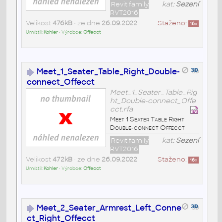
Revit family
kat:
Sezení
RVT2016
Velikost
476kB
• ze dne
26.09.2022
Staženo:
16
x
Umístil:
Kohler
• Výrobce:
Offecct
Meet_1_Seater_Table_Right_Double-
connect_Offecct
Meet_1_Seater_Table_Rig
ht_Double-connect_Offe
cct.rfa
Meet 1 Seater Table Right
Double-connect Offecct
Revit family
kat:
Sezení
RVT2016
Velikost
472kB
• ze dne
26.09.2022
Staženo:
16
x
Umístil:
Kohler
• Výrobce:
Offecct
Meet_2_Seater_Armrest_Left_Conne
ct_Right_Offecct