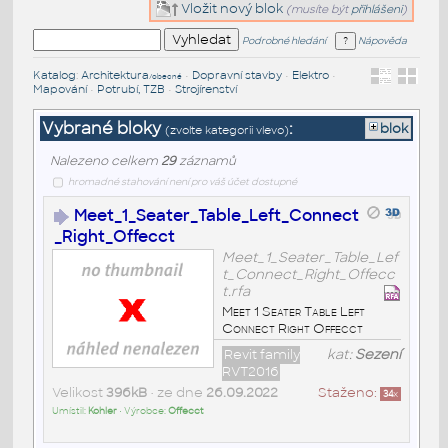
Vložit nový blok
(musíte být
přihlášeni
)
Podrobné hledání
Nápověda
Katalog
:
Architektura
•
Dopravní stavby
•
Elektro
•
/obecné
Mapování
•
Potrubí, TZB
•
Strojírenství
Vybrané bloky
:
blok
(zvolte kategorii vlevo)
Nalezeno celkem
29
záznamů
hromadné stahování není pro váš účet dostupné
Meet_1_Seater_Table_Left_Connect
_Right_Offecct
Meet_1_Seater_Table_Lef
t_Connect_Right_Offecc
t.rfa
Meet 1 Seater Table Left
Connect Right Offecct
Revit family
kat:
Sezení
RVT2016
Velikost
396kB
• ze dne
26.09.2022
Staženo:
34
x
Umístil:
Kohler
• Výrobce:
Offecct