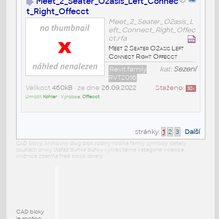
Meet_2_Seater_O2asis_Left_Connec
t_Right_Offecct
Meet_2_Seater_O2asis_L
eft_Connect_Right_Offec
ct.rfa
Meet 2 Seater O2asis Left
Connect Right Offecct
Revit family
kat:
Sezení
RVT2016
Velikost
460kB
• ze dne
26.09.2022
Staženo:
32
x
Umístil:
Kohler
• Výrobce:
Offecct
stránky:
1
2
3
Další
CAD bloky: knihovny dwg blok rodiny rodina family symboly detaily
součásti prvky stafáž buňka buňky výkres téma kategorie kolekce
knižnica zdarma free block library
CAD bloky
je možno