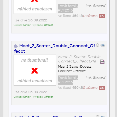
Revit family
kat:
Sezení
RVT2016
Velikost
456kB
Staženo:
27
x
• ze dne
26.09.2022
Umístil:
Kohler
• Výrobce:
Offecct
Meet_2_Seater_Double_Connect_Of
fecct
Meet_2_Seater_Double_
Connect_Offecct.rfa
Meet 2 Seater Double
Connect Offecct
Revit family
kat:
Sezení
RVT2016
Velikost
456kB
Staženo:
22
x
• ze dne
26.09.2022
Umístil:
Kohler
• Výrobce:
Offecct