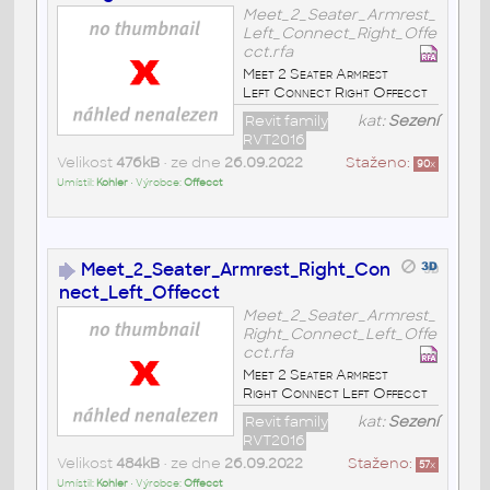
Meet_2_Seater_Armrest_
Left_Connect_Right_Offe
cct.rfa
Meet 2 Seater Armrest
Left Connect Right Offecct
Revit family
kat:
Sezení
RVT2016
Velikost
476kB
• ze dne
26.09.2022
Staženo:
90
x
Umístil:
Kohler
• Výrobce:
Offecct
Meet_2_Seater_Armrest_Right_Con
nect_Left_Offecct
Meet_2_Seater_Armrest_
Right_Connect_Left_Offe
cct.rfa
Meet 2 Seater Armrest
Right Connect Left Offecct
Revit family
kat:
Sezení
RVT2016
Velikost
484kB
• ze dne
26.09.2022
Staženo:
57
x
Umístil:
Kohler
• Výrobce:
Offecct