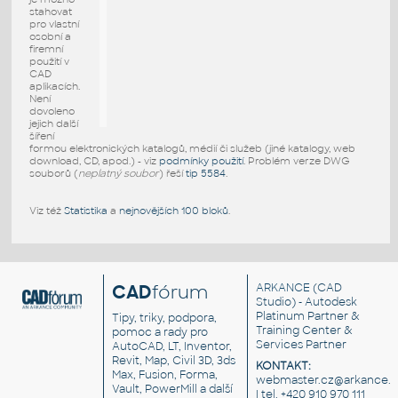
stahovat
pro vlastní
osobní a
firemní
použití v
CAD
aplikacích.
Není
dovoleno
jejich další
šíření
formou elektronických katalogů, médií či služeb (jiné katalogy, web
download, CD, apod.) - viz
podmínky použití
. Problém verze DWG
souborů (
neplatný soubor
) řeší
tip 5584
.
Viz též
Statistika
a
nejnovějších 100 bloků
.
CAD
fórum
ARKANCE
(CAD
Studio) - Autodesk
Platinum Partner &
Tipy, triky, podpora,
Training Center &
pomoc a rady pro
Services Partner
AutoCAD, LT, Inventor,
Revit, Map, Civil 3D, 3ds
KONTAKT:
Max, Fusion, Forma,
webmaster.cz@arkance.w
Vault, PowerMill a další
| tel. +420 910 970 111