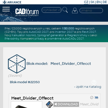
CZ
|
SK
|
EN
|
DE
Přes 123.000 registrovaných u nás, celkem
1.130.000
registrovaných
(CZ+EN)
. Tipy pro
AutoCAD 2027
, pro
Inventor 2027
a pro
Revit 2027
.
Nový
Kalkulátor nosníků
,
Spirograf generátor
a
Regresní křivky
v sekci
Převodníky
.
Kompletní
příkazy
a
proměnné AutoCADu 2027
.
Blok-model: Meet_Divider_Offecct
(Sezení)
Blok-model #22350
« zpět na Katalog
Meet_Divider_Offecct
◄ DOWNLOAD
Meet_Divid