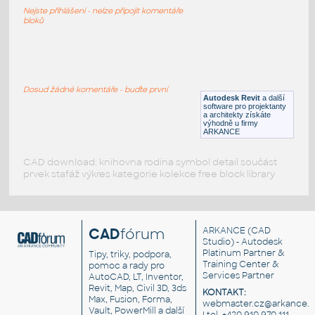
Meet 1 Seater Armrest Left Ottoman Connect Right Offe
Nejste přihlášeni - nelze připojit komentáře
RFA
Sezení
bloků
Meet_1_Seater_Armrest_Left_Connect_Right_Offecct
:
Meet 1 Seater Armrest Left Connect Right Offecct
Dosud žádné komentáře - buďte první
Autodesk Revit
a další
RFA
Sezení
software pro projektanty
a architekty získáte
výhodně u firmy
ARKANCE
CAD download: knihovna rodina symbol detail součást
prvek stafáž výkres kategorie kolekce free block library
CAD
fórum
ARKANCE
(CAD
Studio) - Autodesk
Platinum Partner &
Tipy, triky, podpora,
Training Center &
pomoc a rady pro
Services Partner
AutoCAD, LT, Inventor,
Revit, Map, Civil 3D, 3ds
KONTAKT:
Max, Fusion, Forma,
webmaster.cz@arkance.w
Vault, PowerMill a další