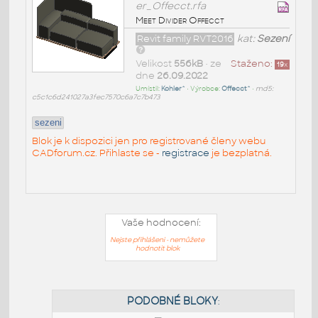
er_Offecct.rfa
Meet Divider Offecct
Revit family RVT2016
kat:
Sezení
Velikost
556kB
• ze
Staženo:
19
x
dne
26.09.2022
Umístil:
Kohler^
• Výrobce:
Offecct^
•
md5:
c5c1c6d241027a3fec7570c6a7c7b473
sezeni
Blok je k dispozici jen pro registrované členy webu
CADforum.cz. Přihlaste se -
registrace
je bezplatná.
Vaše hodnocení:
Nejste přihlášeni - nemůžete
hodnotit blok