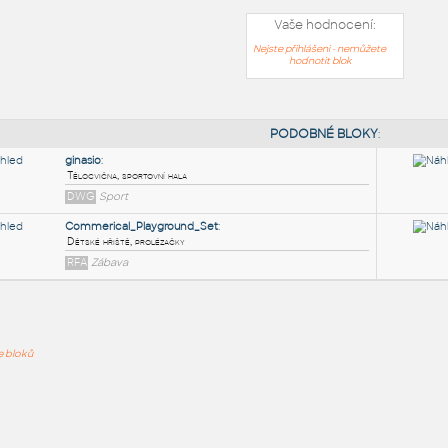
Vaše hodnocení:
Nejste přihlášeni - nemůžete
hodnotit blok
PODOB
ginasio
:
ře bloků
Tělocvična, sportovní hala
DWG
Sport
Commerical_Playground_Set
:
Dětské hřiště, prolézačky