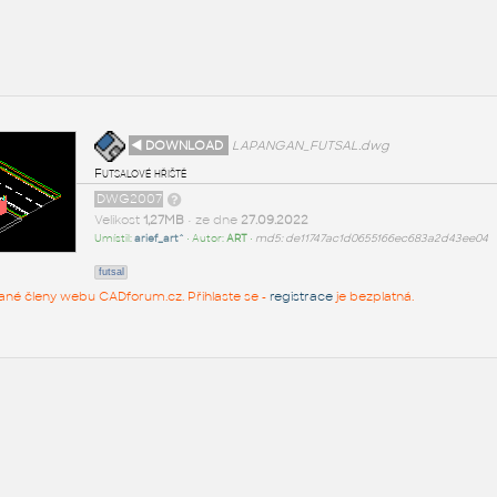
◄ DOWNLOAD
LAPANGAN_FUTSAL.dwg
Futsalové hřiště
DWG2007
Velikost
1,27MB
• ze dne
27.09.2022
Umístil:
arief_art^
• Autor:
ART
•
md5: de11747ac1d0655166ec683a2d43ee04
futsal
rované členy webu CADforum.cz. Přihlaste se -
registrace
je bezplatná.