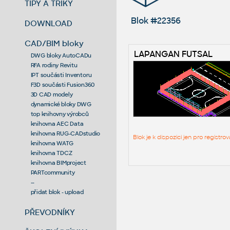
TIPY A TRIKY
Blok #22356
DOWNLOAD
CAD/BIM bloky
LAPANGAN FUTSAL
DWG bloky AutoCADu
RFA rodiny Revitu
IPT součásti Inventoru
F3D součásti Fusion360
3D CAD modely
dynamické bloky DWG
top knihovny výrobců
knihovna AEC Data
knihovna RUG-CADstudio
Blok je k dispozici jen pro regist
knihovna WATG
knihovna TDCZ
knihovna BIMproject
PARTcommunity
--
přidat blok - upload
PŘEVODNÍKY