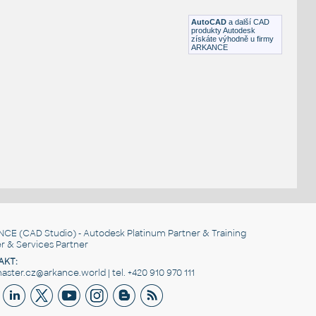
DWG
Sportoviště
AutoCAD
a další CAD
produkty Autodesk
získáte výhodně u firmy
ARKANCE
NCE
(CAD Studio) - Autodesk Platinum Partner & Training
r & Services Partner
AKT:
ster.cz@arkance.world | tel. +420 910 970 111