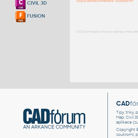
Dosud žádné komentáře - buďte první
CIVIL 3D
FUSION
CAD download: knihovna rodina symbol detai
CAD
fó
Tipy, triky
Map, Civil 
aplikace (
Copyright 
soukromí, 