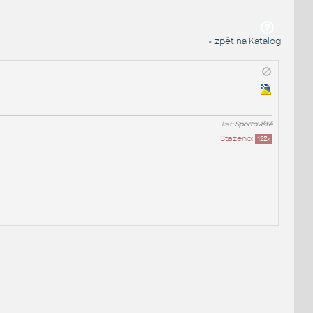
« zpět na Katalog
kat:
Sportoviště
Staženo:
122
x