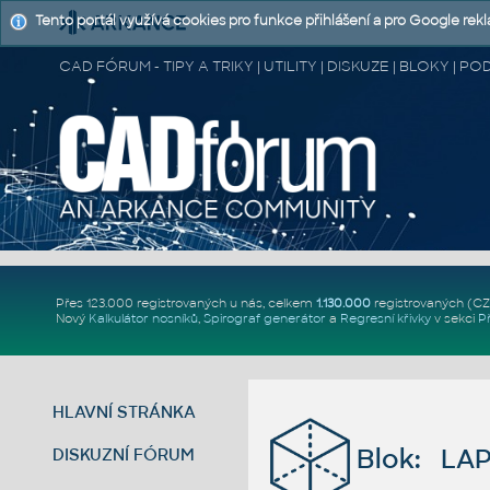
Tento portál využívá cookies pro funkce přihlášení a pro Google rek
CAD FÓRUM - TIPY A TRIKY | UTILITY | DISKUZE | BLOKY |
Přes 123.000 registrovaných u nás, celkem
1.130.000
registrovaných (C
Nový
Kalkulátor nosníků
,
Spirograf generátor
a
Regresní křivky
v sekci
P
HLAVNÍ STRÁNKA
Blok: LA
DISKUZNÍ FÓRUM