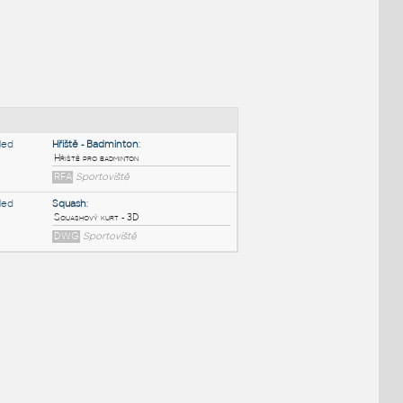
NÉ BLOKY
:
Hřiště - Badminton
:
Hřiště pro badminton
RFA
Sportoviště
Squash
:
Squashový kurt - 3D