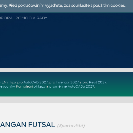
lamy. Před pokračováním vyjadřete, zda souhlasíte s použitím cookies.
 PODPORA | POMOC A RADY
Z+EN)
. Tipy pro
AutoCAD 2027
, pro
Inventor 2027
a pro
Revit 2027
.
řevodníky
.
Kompletní
příkazy
a
proměnné AutoCADu 2027
.
PANGAN FUTSAL
(Sportoviště)