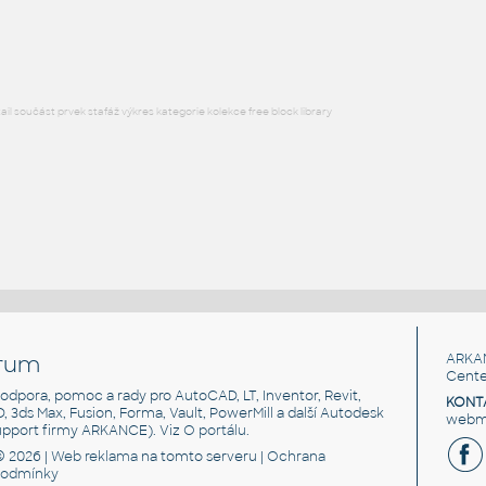
RFA
Zábava
l součást prvek stafáž výkres kategorie kolekce free block library
rum
ARKA
Cente
, podpora, pomoc a rady pro AutoCAD, LT, Inventor, Revit,
KONT
3D, 3ds Max, Fusion, Forma, Vault, PowerMill a další Autodesk
webma
support firmy ARKANCE). Viz
O portálu
.
© 2026 |
Web reklama
na tomto serveru |
Ochrana
podmínky