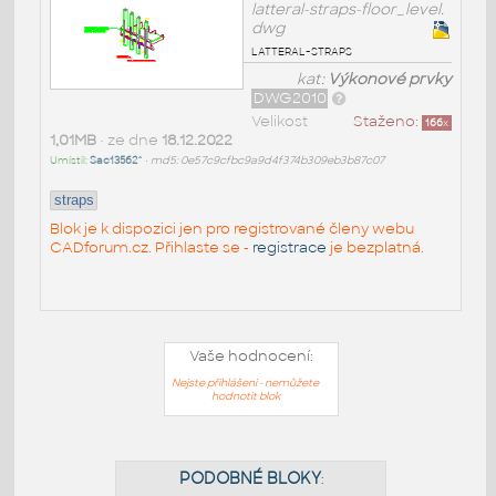
latteral-straps-floor_level.
dwg
latteral-straps
kat:
Výkonové prvky
DWG2010
Velikost
Staženo:
166
x
1,01MB
• ze dne
18.12.2022
Umístil:
Sac13562^
•
md5: 0e57c9cfbc9a9d4f374b309eb3b87c07
straps
Blok je k dispozici jen pro registrované členy webu
CADforum.cz. Přihlaste se -
registrace
je bezplatná.
Vaše hodnocení:
Nejste přihlášeni - nemůžete
hodnotit blok