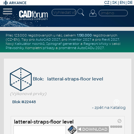
CZ
|
SK
|
EN
|
DE
Přes 123.000 registrovaných u nás, celkem
1.130.000
registrovaných
(CZ+EN)
. Tipy pro
AutoCAD 2027
, pro
Inventor 2027
a pro
Revit 2027
.
Nový
Kalkulátor nosníků
,
Spirograf generátor
a
Regresní křivky
v sekci
Převodníky
.
Kompletní
příkazy
a
proměnné AutoCADu 2027
.
Blok: latteral-straps-floor level
(Výkonové prvky)
Blok #22448
« zpět na Katalog
latteral-straps-floor level
◄ DOWNLOAD