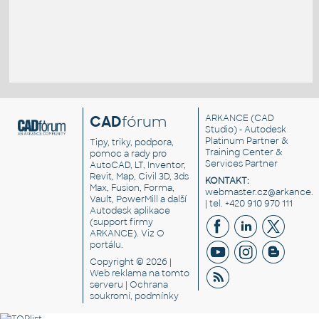
CAD
fórum
ARKANCE
(CAD
Studio) - Autodesk
Platinum Partner &
Tipy, triky, podpora,
Training Center &
pomoc a rady pro
Services Partner
AutoCAD, LT, Inventor,
Revit, Map, Civil 3D, 3ds
KONTAKT:
Max, Fusion, Forma,
webmaster.cz@arkance.w
Vault, PowerMill a další
| tel. +420 910 970 111
Autodesk aplikace
(support firmy
ARKANCE). Viz
O
portálu
.
Copyright © 2026 |
Web reklama
na tomto
serveru |
Ochrana
soukromí, podmínky