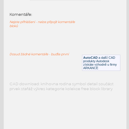
Komentáře:
Nejste přihlášeni - nelze připojit komentáře
bloků
PODOBNÉ BLOKY
:
Dosud žádné komentáře - buďte první
AutoCAD
a další CAD
produkty Autodesk
získáte výhodně u firmy
ARKANCE
CAD download: knihovna rodina symbol detail součást
prvek stafáž výkres kategorie kolekce free block library