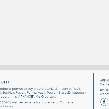
rum
ARKA
Cente
, podpora, pomoc a rady pro AutoCAD, LT, Inventor, Revit,
KONT
3D, 3ds Max, Fusion, Forma, Vault, PowerMill a další Autodesk
webma
support firmy ARKANCE). Viz
O portálu
.
© 2026 |
Web reklama
na tomto serveru |
Ochrana
podmínky