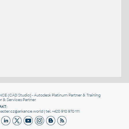
NCE
(CAD Studio) - Autodesk Platinum Partner & Training
r & Services Partner
AKT:
ster.cz@arkance.world | tel. +420 910 970 111