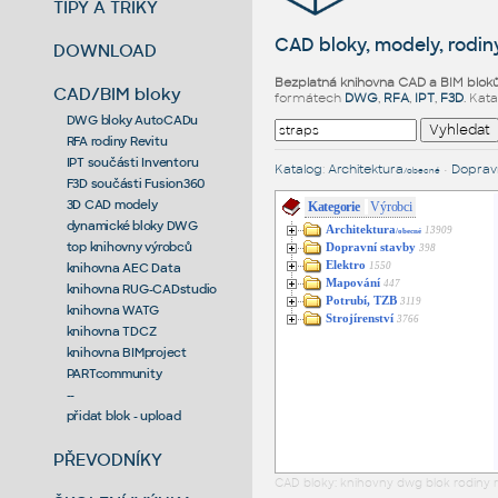
TIPY A TRIKY
CAD bloky, modely, rodiny
DOWNLOAD
Bezplatná knihovna CAD a BIM blok
CAD/BIM bloky
formátech
DWG
,
RFA
,
IPT
,
F3D
. Kat
DWG bloky AutoCADu
RFA rodiny Revitu
IPT součásti Inventoru
Katalog
:
Architektura
•
Dopravn
/obecné
F3D součásti Fusion360
3D CAD modely
Kategorie
Výrobci
dynamické bloky DWG
Architektura
13909
/obecné
top knihovny výrobců
Dopravní stavby
398
Elektro
1550
knihovna AEC Data
Mapování
447
knihovna RUG-CADstudio
Potrubí, TZB
3119
knihovna WATG
Strojírenství
3766
knihovna TDCZ
knihovna BIMproject
PARTcommunity
--
přidat blok - upload
PŘEVODNÍKY
CAD bloky: knihovny dwg blok rodiny r