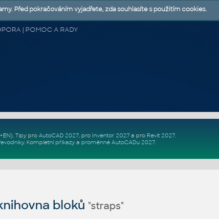
lamy. Před pokračováním vyjadřete, zda souhlasíte s použitím cookies.
 PODPORA | POMOC A RADY
Z+EN)
. Tipy pro
AutoCAD 2027
, pro
Inventor 2027
a pro
Revit 2027
.
řevodníky
.
Kompletní
příkazy
a
proměnné AutoCADu 2027
.
nihovna bloků
"straps"