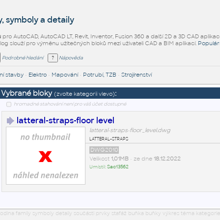
, symboly a detaily
ů
pro AutoCAD, AutoCAD LT, Revit, Inventor, Fusion 360 a další 2D a 3D CAD aplikac
alog slouží pro výměnu užitečných bloků mezi uživateli CAD a BIM aplikací.
Populár
Podrobné hledání
Nápověda
í stavby
•
Elektro
•
Mapování
•
Potrubí, TZB
•
Strojírenství
Vybrané bloky
:
(zvolte kategorii vlevo)
hromadné stahování není pro váš účet dostupné
latteral-straps-floor level
latteral-straps-floor_level.dwg
latteral-straps
DWG2010
Velikost
1,01MB
• ze dne
18.12.2022
Umístil:
Sac13562
odina family symboly detaily součásti prvky stafáž buňka buňky výkres téma kategorie