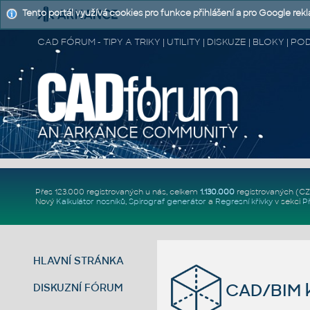
Tento portál využívá cookies pro funkce přihlášení a pro Google rek
CAD FÓRUM - TIPY A TRIKY | UTILITY | DISKUZE | BLOKY |
Přes 123.000 registrovaných u nás, celkem
1.130.000
registrovaných (C
Nový
Kalkulátor nosníků
,
Spirograf generátor
a
Regresní křivky
v sekci
P
HLAVNÍ STRÁNKA
CAD/BIM k
DISKUZNÍ FÓRUM