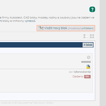
?
e firmy Autodesk. CAD bloky, modely, rodiny a soubory jsou ke stažení ve
ní
bloky a knihovny
výrobců
.
Vložit nový blok
(musíte být
přihlášeni
)
blok
kat:
Výkonové prvky
Staženo:
166
x
 kolekce knižnica zdarma free block library