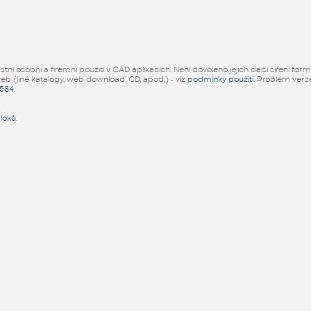
ní osobní a firemní použití v CAD aplikacích. Není dovoleno jejich další šíření for
žeb (jiné katalogy, web download, CD, apod.) - viz
podmínky použití
. Problém ver
5584
.
bloků
.