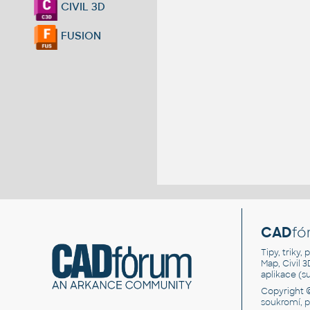
CIVIL 3D
FUSION
CAD
fó
Tipy, triky
Map, Civil 
aplikace (
Copyright 
soukromí, 