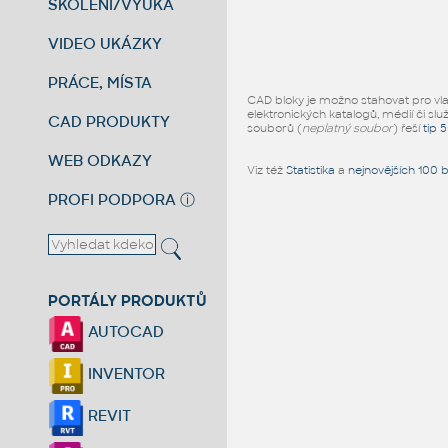
ŠKOLENÍ/VÝUKA
VIDEO UKÁZKY
PRÁCE, MÍSTA
CAD bloky je možno stahovat pro vlast
elektronických katalogů, médií či slu
CAD PRODUKTY
souborů (
neplatný soubor
) řeší
tip 
WEB ODKAZY
Viz též
Statistika
a
nejnovějších 100 
PROFI PODPORA
ⓘ
PORTÁLY PRODUKTŮ
AUTOCAD
INVENTOR
REVIT