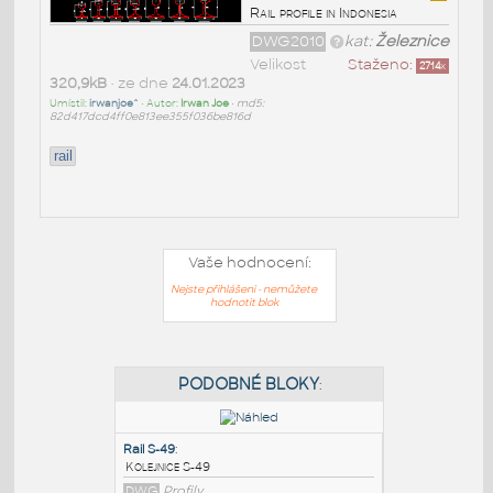
Rail profile in Indonesia
DWG2010
kat:
Železnice
Velikost
Staženo:
2714
x
320,9kB
• ze dne
24.01.2023
Umístil:
irwanjoe^
• Autor:
Irwan Joe
•
md5:
82d417dcd4ff0e813ee355f036be816d
rail
Vaše hodnocení:
Nejste přihlášeni - nemůžete
hodnotit blok