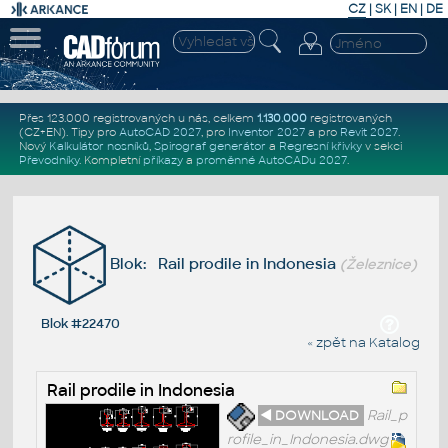
CZ
|
SK
|
EN
|
DE
Přes 123.000 registrovaných u nás, celkem
1.130.000
registrovaných
(CZ+EN)
. Tipy pro
AutoCAD 2027
, pro
Inventor 2027
a pro
Revit 2027
.
Nový
Kalkulátor nosníků
,
Spirograf generátor
a
Regresní křivky
v sekci
Převodníky
.
Kompletní
příkazy
a
proměnné AutoCADu 2027
.
Blok: Rail prodile in Indonesia
(Železnice)
Blok #22470
« zpět na Katalog
Rail prodile in Indonesia
◄ DOWNLOAD
Rail_p
rofile_in_Indonesia.dwg