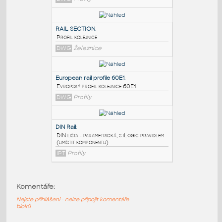
PODOBNÉ BLOKY
:
Rail S-49
:
Kolejnice S-49
DWG
Profily
RAIL SECTION
:
Profil kolejnice
DWG
Železnice
European rail profile 60E1
:
Evropský profil kolejnice 60E1
Komentáře:
DWG
Profily
Nejste přihlášeni - nelze připojit komentáře
bloků