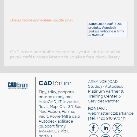
DIN Rail
:
DIN lišta - parametrická, s iLogic pravidlem
(umístit komponentu)
Dosud žádné komentáře - buďte první
IPT
Profily
AutoCAD
a další CAD
produkty Autodesk
získáte výhodně u firmy
ARKANCE
CAD download: knihovna rodina symbol detail součást
prvek stafáž výkres kategorie kolekce free block library
CAD
fórum
ARKANCE
(CAD
Studio) - Autodesk
Platinum Partner &
Tipy, triky, podpora,
Training Center &
pomoc a rady pro
Services Partner
AutoCAD, LT, Inventor,
Revit, Map, Civil 3D, 3ds
KONTAKT:
Max, Fusion, Forma,
webmaster.cz@arkance.w
Vault, PowerMill a další
| tel. +420 910 970 111
Autodesk aplikace
(support firmy
ARKANCE). Viz
O
portálu
.