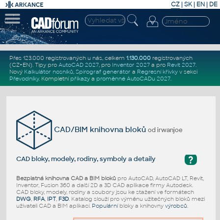
CZ
|
SK
|
EN
|
DE
Přes 123.000 registrovaných u nás, celkem
1.130.000
registrovaných
(CZ+EN)
. Tipy pro
AutoCAD 2027
, pro
Inventor 2027
a pro
Revit 2027
.
Nový
Kalkulátor nosníků
,
Spirograf generátor
a
Regresní křivky
v sekci
Převodníky
.
Kompletní
příkazy
a
proměnné AutoCADu 2027
.
CAD/BIM knihovna bloků
od irwanjoe
?
CAD bloky, modely, rodiny, symboly a detaily
Bezplatná knihovna CAD a BIM bloků
pro AutoCAD, AutoCAD LT, Revit,
Inventor, Fusion 360 a další 2D a 3D CAD aplikace firmy Autodesk.
CAD bloky, modely, rodiny a soubory jsou ke stažení ve formátech
DWG
,
RFA
,
IPT
,
F3D
. Katalog slouží pro výměnu užitečných bloků mezi
uživateli CAD a BIM aplikací.
Populární
bloky a knihovny
výrobců
.