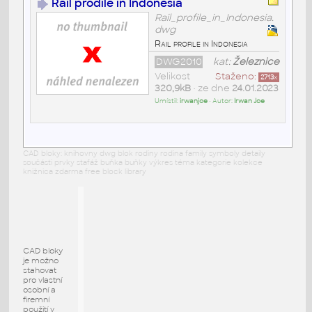
Rail prodile in Indonesia
Rail_profile_in_Indonesia.
dwg
Rail profile in Indonesia
DWG2010
kat:
Železnice
Velikost
Staženo:
2713
x
320,9kB
• ze dne
24.01.2023
Umístil:
irwanjoe
• Autor:
Irwan Joe
CAD bloky: knihovny dwg blok rodiny rodina family symboly detaily
součásti prvky stafáž buňka buňky výkres téma kategorie kolekce
knižnica zdarma free block library
CAD bloky
je možno
stahovat
pro vlastní
osobní a
firemní
použití v