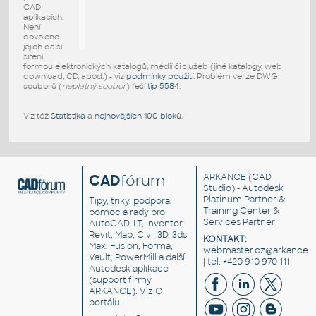
CAD
aplikacích.
Není
dovoleno
jejich další
šíření
formou elektronických katalogů, médií či služeb (jiné katalogy, web
download, CD, apod.) - viz
podmínky použití
. Problém verze DWG
souborů (
neplatný soubor
) řeší
tip 5584
.
Viz též
Statistika
a
nejnovějších 100 bloků
.
CAD
fórum
ARKANCE
(CAD
Studio) - Autodesk
Platinum Partner &
Tipy, triky, podpora,
Training Center &
pomoc a rady pro
Services Partner
AutoCAD, LT, Inventor,
Revit, Map, Civil 3D, 3ds
KONTAKT:
Max, Fusion, Forma,
webmaster.cz@arkance.w
Vault, PowerMill a další
| tel. +420 910 970 111
Autodesk aplikace
(support firmy
ARKANCE). Viz
O
portálu
.