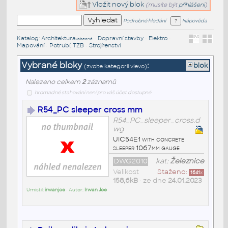
Vložit nový blok
(musíte být
přihlášeni
)
Podrobné hledání
Nápověda
Katalog
:
Architektura
•
Dopravní stavby
•
Elektro
•
/obecné
Mapování
•
Potrubí, TZB
•
Strojírenství
Vybrané bloky
:
blok
(zvolte kategorii vlevo)
Nalezeno celkem
2
záznamů
hromadné stahování není pro váš účet dostupné
R54_PC sleeper cross mm
R54_PC_sleeper_cross.d
wg
UIC54E1 with concrete
sleeper 1067mm gauge
DWG2010
kat:
Železnice
Velikost
Staženo:
1641
x
158,6kB
• ze dne
24.01.2023
Umístil:
irwanjoe
• Autor:
Irwan Joe