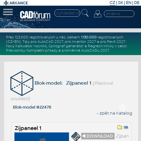
CZ
|
SK
|
EN
|
DE
Přes 123.000 registrovaných u nás, celkem
1.130.000
registrovaných
(CZ+EN)
. Tipy pro
AutoCAD 2027
, pro
Inventor 2027
a pro
Revit 2027
.
Nový
Kalkulátor nosníků
,
Spirograf generátor
a
Regresní křivky
v sekci
Převodníky
.
Kompletní
příkazy
a
proměnné AutoCADu 2027
.
Blok-model: Zijpaneel 1
(Plastové
součásti)
Blok-model #22478
« zpět na Katalog
Zijpaneel 1
◄ DOWNLOAD
Zijpan