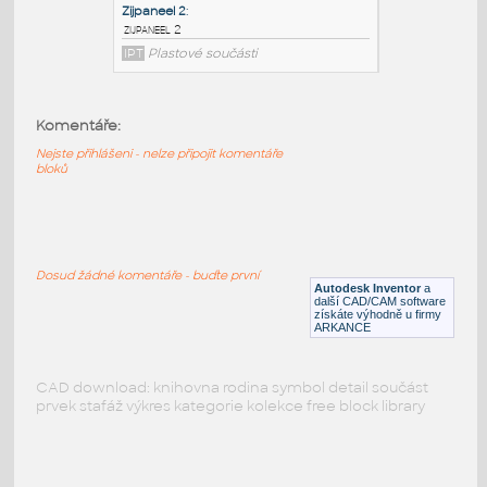
PODOBNÉ BLOKY
:
Komentáře:
Nejste přihlášeni - nelze připojit komentáře
bloků
Zijpaneel 2
:
zijpaneel 2
IPT
Plastové součásti
Dosud žádné komentáře - buďte první
Autodesk Inventor
a
další CAD/CAM software
získáte výhodně u firmy
ARKANCE
CAD download: knihovna rodina symbol detail součást
prvek stafáž výkres kategorie kolekce free block library