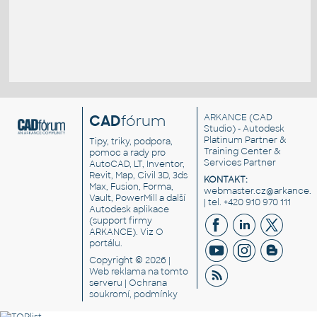
CAD
fórum
ARKANCE
(CAD
Studio) - Autodesk
Platinum Partner &
Tipy, triky, podpora,
Training Center &
pomoc a rady pro
Services Partner
AutoCAD, LT, Inventor,
Revit, Map, Civil 3D, 3ds
KONTAKT:
Max, Fusion, Forma,
webmaster.cz@arkance.w
Vault, PowerMill a další
| tel. +420 910 970 111
Autodesk aplikace
(support firmy
ARKANCE). Viz
O
portálu
.
Copyright © 2026 |
Web reklama
na tomto
serveru |
Ochrana
soukromí, podmínky