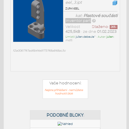
eel_3.ipt
zijpaneel
kat:
Plastové součásti
Inventor part
Velikost
Staženo:
265
x
425,5kB
• ze dne
01.02.2023
Umístil:
julien.debeule^
• Autor:
julien
•
md5:
f2a0067747ad6b44e9773748a848ac3c
Vaše hodnocení:
Nejste přihlášeni - nemůžete
hodnotit blok