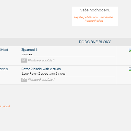
Vaše hodnocení:
Nejste přihlášeni - nemůžete
hodnotit blok
PODOB
Zijpaneel 1
:
ře bloků
zijpaneel
IPT
Plastové součásti
Rotor 2 blade with 2 studs
: