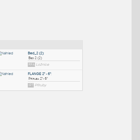
NÉ BLOKY
:
Bed_2 (2)
:
Bed 2 (2)
RFA
Ložnice
FLANGE 2" - 6"
: