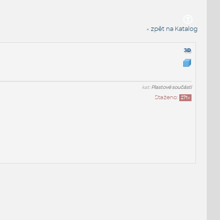
« zpět na Katalog
kat:
Plastové součásti
Staženo:
271
x