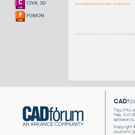
CIVIL 3D
Dosud žádné komentáře - buďte první
FUSION
CAD download: knihovna rodina symbol detai
CAD
fó
Tipy, triky
Map, Civil 
aplikace (
Copyright 
soukromí, 