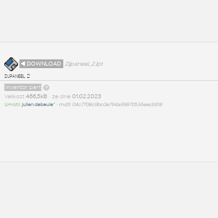
◄ DOWNLOAD
Zijpaneel_2.ipt
zijpaneel 2
Inventor part
Velikost
466,5kB
• ze dne
01.02.2023
Umístil:
julien.debeule^
•
md5: 04c7708c9bc0e794a99870536eecb518