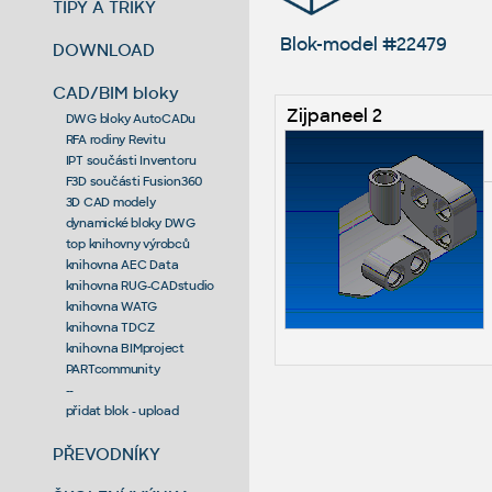
TIPY A TRIKY
Blok-model #22479
DOWNLOAD
CAD/BIM bloky
Zijpaneel 2
DWG bloky AutoCADu
RFA rodiny Revitu
IPT součásti Inventoru
F3D součásti Fusion360
3D CAD modely
dynamické bloky DWG
top knihovny výrobců
knihovna AEC Data
knihovna RUG-CADstudio
knihovna WATG
knihovna TDCZ
knihovna BIMproject
PARTcommunity
--
přidat blok - upload
PŘEVODNÍKY