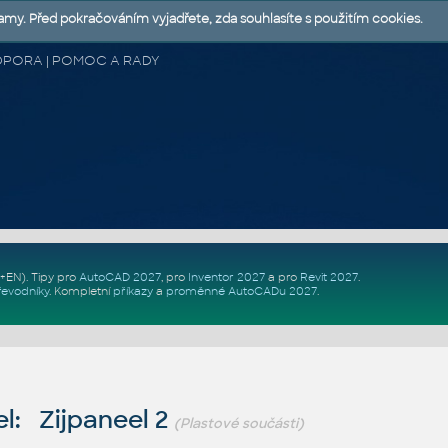
lamy. Před pokračováním vyjadřete, zda souhlasíte s použitím cookies.
 PODPORA | POMOC A RADY
Z+EN)
. Tipy pro
AutoCAD 2027
, pro
Inventor 2027
a pro
Revit 2027
.
řevodníky
.
Kompletní
příkazy
a
proměnné AutoCADu 2027
.
l: Zijpaneel 2
(Plastové součásti)