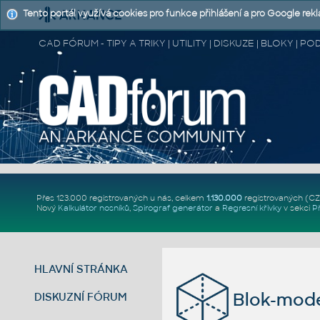
Tento portál využívá cookies pro funkce přihlášení a pro Google rek
CAD FÓRUM - TIPY A TRIKY | UTILITY | DISKUZE | BLOKY |
Přes 123.000 registrovaných u nás, celkem
1.130.000
registrovaných (C
Nový
Kalkulátor nosníků
,
Spirograf generátor
a
Regresní křivky
v sekci
P
HLAVNÍ STRÁNKA
Blok-mode
DISKUZNÍ FÓRUM