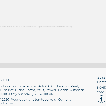
Lego Rotor 2 blade with 2 studs
IPT
Plastové součásti
l součást prvek stafáž výkres kategorie kolekce free block library
rum
ARKA
Cente
, podpora, pomoc a rady pro AutoCAD, LT, Inventor, Revit,
KONT
3D, 3ds Max, Fusion, Forma, Vault, PowerMill a další Autodesk
webma
support firmy ARKANCE). Viz
O portálu
.
© 2026 |
Web reklama
na tomto serveru |
Ochrana
podmínky