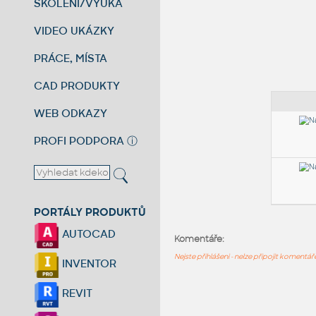
ŠKOLENÍ/VÝUKA
VIDEO UKÁZKY
PRÁCE, MÍSTA
CAD PRODUKTY
WEB ODKAZY
PROFI PODPORA
ⓘ
PORTÁLY PRODUKTŮ
AUTOCAD
Komentáře:
Nejste přihlášeni - nelze připojit komentá
INVENTOR
REVIT