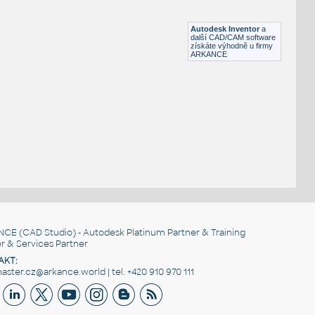
Příruba 2"- 6"
IPT
Příruby
Autodesk Inventor
a
další CAD/CAM software
získáte výhodně u firmy
ARKANCE
NCE
(CAD Studio) - Autodesk Platinum Partner & Training
r & Services Partner
AKT:
ster.cz@arkance.world | tel. +420 910 970 111