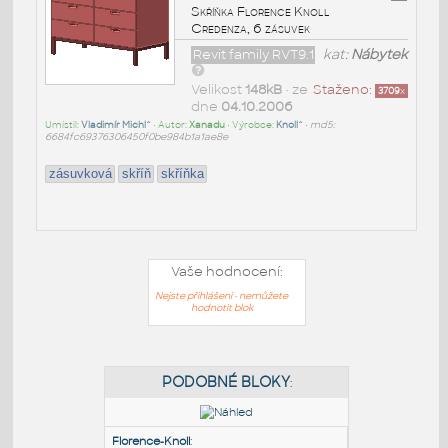
Skříňka Florence Knoll
Credenza, 6 zásuvek
Revit family RVT9.1
kat:
Nábytek
Velikost
148kB
• ze
Staženo:
3709
x
dne
04.10.2006
Umístil:
Vladimír Michl^
• Autor:
Xanadu
• Výrobce:
Knoll^
•
md5:
6684fc69376306450f0be984b1a1ae8e
zásuvková
skříň
skříňka
Vaše hodnocení:
Nejste přihlášeni - nemůžete
hodnotit blok