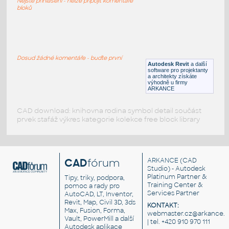
Nejste přihlášeni - nelze připojit komentáře
bloků
B8-zasuvkova-skrin
:
Zásuvková skříň, komoda, 4 zásuvky
(91.5x85x40)
Dosud žádné komentáře - buďte první
Autodesk Revit
a další
DWG
Nábytek
software pro projektanty
a architekty získáte
výhodně u firmy
ARKANCE
CAD download: knihovna rodina symbol detail součást
prvek stafáž výkres kategorie kolekce free block library
CAD
fórum
ARKANCE
(CAD
Studio) - Autodesk
Platinum Partner &
Tipy, triky, podpora,
Training Center &
pomoc a rady pro
Services Partner
AutoCAD, LT, Inventor,
Revit, Map, Civil 3D, 3ds
KONTAKT:
Max, Fusion, Forma,
webmaster.cz@arkance.w
Vault, PowerMill a další
| tel. +420 910 970 111
Autodesk aplikace