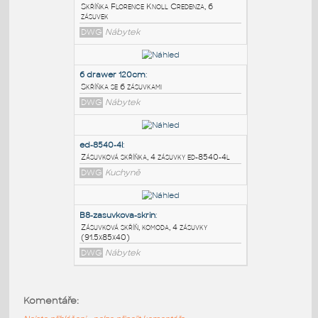
PODOBNÉ BLOKY
:
Florence-Knoll
:
Skříňka Florence Knoll Credenza, 6
zásuvek
DWG
Nábytek
6 drawer 120cm
:
Skříňka se 6 zásuvkami
DWG
Nábytek
ed-8540-4l
:
Zásuvková skříňka, 4 zásuvky ed-8540-4l
Komentáře:
DWG
Kuchyně