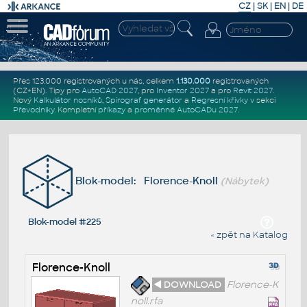
CZ
|
SK
|
EN
|
DE
Přes 123.000 registrovaných u nás, celkem
1.130.000
registrovaných
(CZ+EN)
. Tipy pro
AutoCAD 2027
, pro
Inventor 2027
a pro
Revit 2027
.
Nový
Kalkulátor nosníků
,
Spirograf generátor
a
Regresní křivky
v sekci
Převodníky
.
Kompletní
příkazy
a
proměnné AutoCADu 2027
.
Blok-model: Florence-Knoll
(Nábytek)
Blok-model #225
« zpět na Katalog
Florence-Knoll
◄ DOWNLOAD
Florence-K
noll.rfa