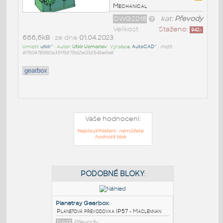
Mechanical
DWG2018
kat:
Převody
Velikost
Staženo:
942
x
666,6kB
• ze dne
01.04.2023
Umístil:
utkir^
• Autor:
Utkir Usmonov
• Výrobce:
AutoCAD^
•
md5:
8750478992e35ffbf79d2e03254befe8
gearbox
Vaše hodnocení:
Nejste přihlášeni - nemůžete
hodnotit blok