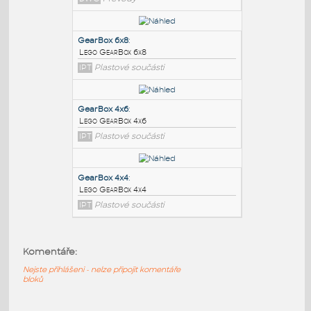
PODOBNÉ BLOKY
:
Planetray Gearbox
:
Planetová převodovka IP57 - Maclennan
DWG
Převody
GearBox 6x8
:
Lego GearBox 6x8
IPT
Plastové součásti
GearBox 4x6
:
Komentáře:
Lego GearBox 4x6
IPT
Plastové součásti
Nejste přihlášeni - nelze připojit komentáře
bloků