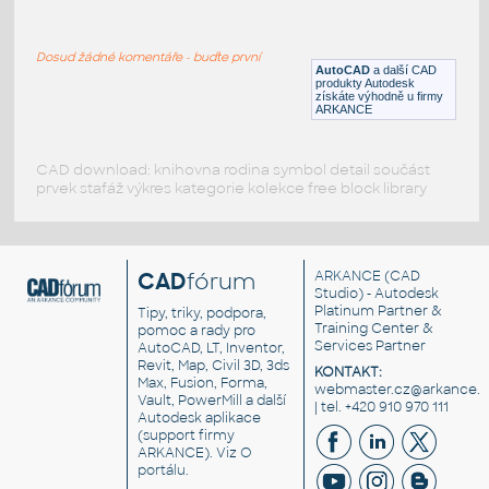
GearBox 4x4
:
Lego GearBox 4x4
Dosud žádné komentáře - buďte první
IPT
Plastové součásti
AutoCAD
a další CAD
produkty Autodesk
získáte výhodně u firmy
ARKANCE
CAD download: knihovna rodina symbol detail součást
prvek stafáž výkres kategorie kolekce free block library
CAD
fórum
ARKANCE
(CAD
Studio) - Autodesk
Platinum Partner &
Tipy, triky, podpora,
Training Center &
pomoc a rady pro
Services Partner
AutoCAD, LT, Inventor,
Revit, Map, Civil 3D, 3ds
KONTAKT:
Max, Fusion, Forma,
webmaster.cz@arkance.w
Vault, PowerMill a další
| tel. +420 910 970 111
Autodesk aplikace
(support firmy
ARKANCE). Viz
O
portálu
.