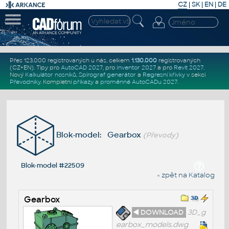
CZ
|
SK
|
EN
|
DE
Přes 123.000 registrovaných u nás, celkem
1.130.000
registrovaných
(CZ+EN)
. Tipy pro
AutoCAD 2027
, pro
Inventor 2027
a pro
Revit 2027
.
Nový
Kalkulátor nosníků
,
Spirograf generátor
a
Regresní křivky
v sekci
Převodníky
.
Kompletní
příkazy
a
proměnné AutoCADu 2027
.
Blok-model: Gearbox
(Převody)
Blok-model #22509
« zpět na Katalog
Gearbox
◄ DOWNLOAD
3D_g
earbox_models.dwg