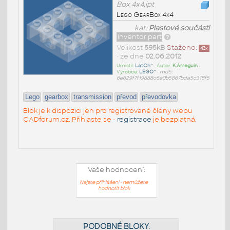
Box 4x4.ipt
Lego GearBox 4x4
kat:
Plastové součásti
Inventor part
Velikost
595kB
Staženo:
43
x
• ze dne
02.06.2012
Umístil:
LatCh^
• Autor:
K.Arreguin
•
Výrobce:
LEGO^
•
md5:
6e629f7f19888c6e0b5867bda5c318f5
Lego
gearbox
transmission
převod
převodovka
Blok je k dispozici jen pro registrované členy webu
CADforum.cz. Přihlaste se -
registrace
je bezplatná.
Vaše hodnocení:
Nejste přihlášeni - nemůžete
hodnotit blok