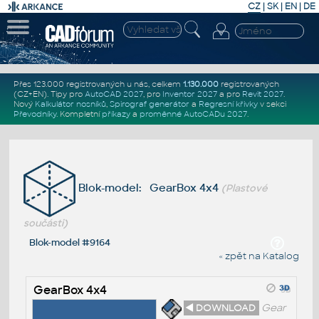
CZ
|
SK
|
EN
|
DE
Přes 123.000 registrovaných u nás, celkem
1.130.000
registrovaných
(CZ+EN)
. Tipy pro
AutoCAD 2027
, pro
Inventor 2027
a pro
Revit 2027
.
Nový
Kalkulátor nosníků
,
Spirograf generátor
a
Regresní křivky
v sekci
Převodníky
.
Kompletní
příkazy
a
proměnné AutoCADu 2027
.
Blok-model: GearBox 4x4
(Plastové
součásti)
Blok-model #9164
« zpět na Katalog
GearBox 4x4
◄ DOWNLOAD
Gear