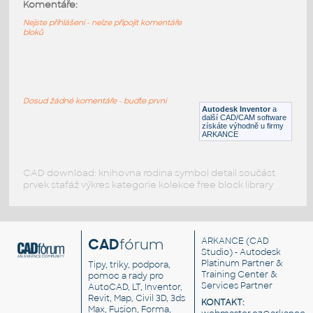
GearBox 4x6
:
Komentáře:
Lego GearBox 4x6
Nejste přihlášeni - nelze připojit komentáře
bloků
IPT
Plastové součásti
Transmission Changeover Catch
:
Lego Transmission Changeover Catch
Dosud žádné komentáře - buďte první
Autodesk Inventor
a
IPT
Plastové součásti
další CAD/CAM software
získáte výhodně u firmy
ARKANCE
CAD download: knihovna rodina symbol detail součást
prvek stafáž výkres kategorie kolekce free block library
CAD
fórum
ARKANCE
(CAD
Studio) - Autodesk
Platinum Partner &
Tipy, triky, podpora,
Training Center &
pomoc a rady pro
Services Partner
AutoCAD, LT, Inventor,
Revit, Map, Civil 3D, 3ds
KONTAKT:
Max, Fusion, Forma,